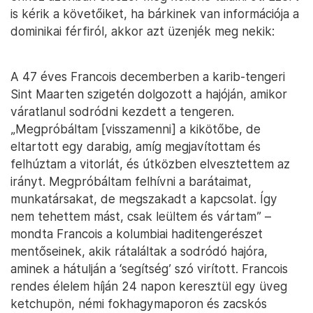
is kérik a követőiket, ha bárkinek van információja a
dominikai férfiról, akkor azt üzenjék meg nekik:
A 47 éves Francois decemberben a karib-tengeri
Sint Maarten szigetén dolgozott a hajóján, amikor
váratlanul sodródni kezdett a tengeren.
„Megpróbáltam [visszamenni] a kikötőbe, de
eltartott egy darabig, amíg megjavítottam és
felhúztam a vitorlát, és útközben elvesztettem az
irányt. Megpróbáltam felhívni a barátaimat,
munkatársakat, de megszakadt a kapcsolat. Így
nem tehettem mást, csak leültem és vártam” –
mondta Francois a kolumbiai haditengerészet
mentőseinek, akik rátaláltak a sodródó hajóra,
aminek a hátulján a ‘segítség’ szó virított. Francois
rendes élelem híján 24 napon keresztül egy üveg
ketchupön, némi fokhagymaporon és zacskós