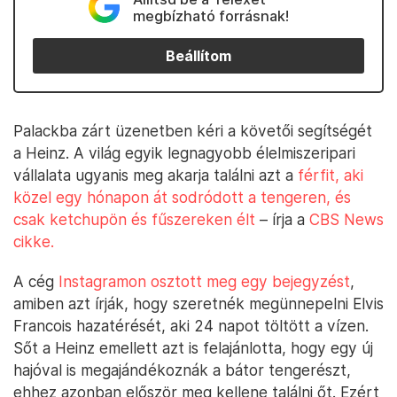
megbízható forrásnak!
Beállítom
Palackba zárt üzenetben kéri a követői segítségét
a Heinz. A világ egyik legnagyobb élelmiszeripari
vállalata ugyanis meg akarja találni azt a
férfit, aki
közel egy hónapon át sodródott a tengeren, és
csak ketchupön és fűszereken élt
– írja a
CBS News
cikke.
A cég
Instagramon osztott meg egy bejegyzést
,
amiben azt írják, hogy szeretnék megünnepelni Elvis
Francois hazatérését, aki 24 napot töltött a vízen.
Sőt a Heinz emellett azt is felajánlotta, hogy egy új
hajóval is megajándékoznák a bátor tengerészt,
ehhez azonban először meg kellene találni őt. Ezért