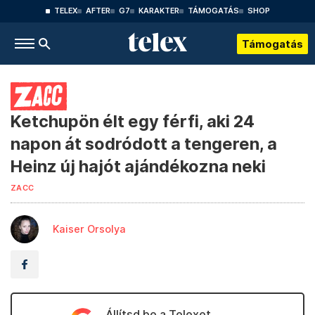
TELEX
AFTER
G7
KARAKTER
TÁMOGATÁS
SHOP
Támogatás
Ketchupön élt egy férfi, aki 24
napon át sodródott a tengeren, a
Heinz új hajót ajándékozna neki
ZACC
Kaiser Orsolya
Állítsd be a Telexet