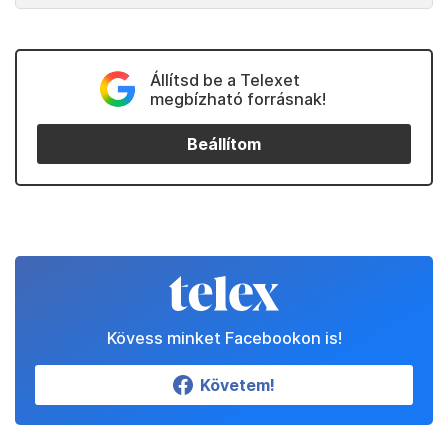
Állítsd be a Telexet
megbízható forrásnak!
Beállítom
Kövess minket Facebookon is!
Követem!