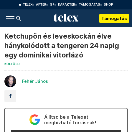
TELEX
AFTER
G7
KARAKTER
TÁMOGATÁS
SHOP
Támogatás
Ketchupön és leveskockán élve
hánykolódott a tengeren 24 napig
egy dominikai vitorlázó
KÜLFÖLD
Fehér János
Állítsd be a Telexet
megbízható forrásnak!