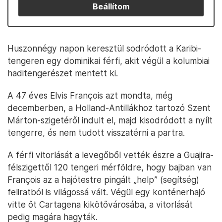
Beállítom
Huszonnégy napon keresztül sodródott a Karibi-
tengeren egy dominikai férfi, akit végül a kolumbiai
haditengerészet mentett ki.
A 47 éves Elvis François azt mondta, még
decemberben, a Holland-Antillákhoz tartozó Szent
Márton-szigetéről indult el, majd kisodródott a nyílt
tengerre, és nem tudott visszatérni a partra.
A férfi vitorlását a levegőből vették észre a Guajira-
félszigettől 120 tengeri mérföldre, hogy bajban van
François az a hajótestre pingált „help” (segítség)
feliratból is világossá vált. Végül egy konténerhajó
vitte őt Cartagena kikötővárosába, a vitorlását
pedig magára hagyták.