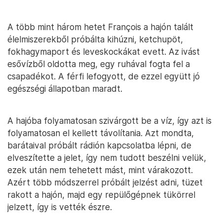
A több mint három hetet François a hajón talált
élelmiszerekből próbálta kihúzni, ketchupöt,
fokhagymaport és leveskockákat evett. Az ivást
esővízből oldotta meg, egy ruhával fogta fel a
csapadékot. A férfi lefogyott, de ezzel együtt jó
egészségi állapotban maradt.
A hajóba folyamatosan szivárgott be a víz, így azt is
folyamatosan el kellett távolítania. Azt mondta,
barátaival próbált rádión kapcsolatba lépni, de
elveszítette a jelet, így nem tudott beszélni velük,
ezek után nem tehetett mást, mint várakozott.
Azért több módszerrel próbált jelzést adni, tüzet
rakott a hajón, majd egy repülőgépnek tükörrel
jelzett, így is vették észre.