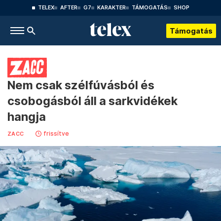
TELEX
AFTER
G7
KARAKTER
TÁMOGATÁS
SHOP
Támogatás
Nem csak szélfúvásból és
csobogásból áll a sarkvidékek
hangja
frissítve
ZACC