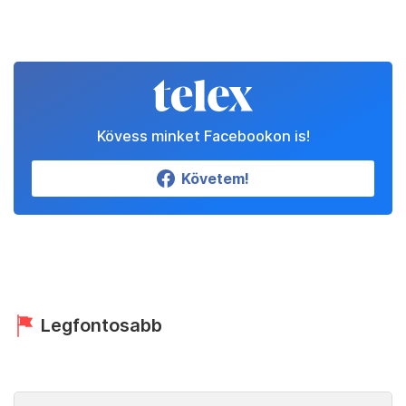
Kövess minket Facebookon is!
Követem!
Legfontosabb