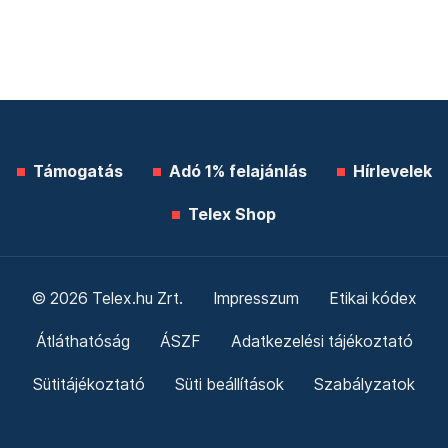
Támogatás
Adó 1% felajánlás
Hírlevelek
Telex Shop
© 2026 Telex.hu Zrt.
Impresszum
Etikai kódex
Átláthatóság
ÁSZF
Adatkezelési tájékoztató
Sütitájékoztató
Süti beállítások
Szabályzatok
Kommentelési szabályzat
Telex Sales