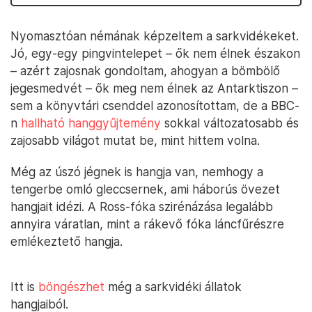
Nyomasztóan némának képzeltem a sarkvidékeket.
Jó, egy-egy pingvintelepet – ők nem élnek északon
– azért zajosnak gondoltam, ahogyan a bömbölő
jegesmedvét – ők meg nem élnek az Antarktiszon –
sem a könyvtári csenddel azonosítottam, de a BBC-
n
hallható hanggyűjtemény
sokkal változatosabb és
zajosabb világot mutat be, mint hittem volna.
Még az úszó jégnek is hangja van, nemhogy a
tengerbe omló gleccsernek, ami háborús övezet
hangjait idézi. A Ross-fóka szirénázása legalább
annyira váratlan, mint a rákevő fóka láncfűrészre
emlékeztető hangja.
Itt is
böngészhet
még a sarkvidéki állatok
hangjaiból.