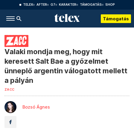
TELEX
AFTER
G7
KARAKTER
TÁMOGATÁS
SHOP
Támogatás
Valaki mondja meg, hogy mit
keresett Salt Bae a győzelmet
ünneplő argentin válogatott mellett
a pályán
ZACC
Bozsó Ágnes