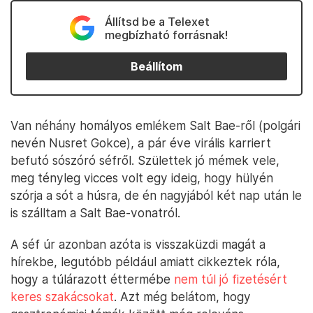
Állítsd be a Telexet
megbízható forrásnak!
Beállítom
Van néhány homályos emlékem Salt Bae-ről (polgári
nevén Nusret Gokce), a pár éve virális karriert
befutó sószóró séfről. Születtek jó mémek vele,
meg tényleg vicces volt egy ideig, hogy hülyén
szórja a sót a húsra, de én nagyjából két nap után le
is szálltam a Salt Bae-vonatról.
A séf úr azonban azóta is visszaküzdi magát a
hírekbe, legutóbb például amiatt cikkeztek róla,
hogy a túlárazott éttermébe
nem túl jó fizetésért
keres szakácsokat
. Azt még belátom, hogy