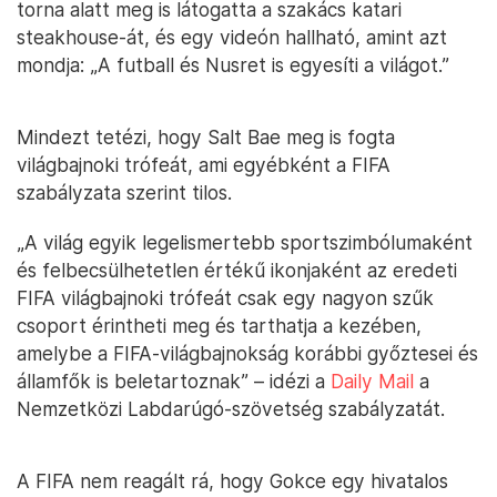
torna alatt meg is látogatta a szakács katari
steakhouse-át, és egy videón hallható, amint azt
mondja: „A futball és Nusret is egyesíti a világot.”
Mindezt tetézi, hogy Salt Bae meg is fogta
világbajnoki trófeát, ami egyébként a FIFA
szabályzata szerint tilos.
„A világ egyik legelismertebb sportszimbólumaként
és felbecsülhetetlen értékű ikonjaként az eredeti
FIFA világbajnoki trófeát csak egy nagyon szűk
csoport érintheti meg és tarthatja a kezében,
amelybe a FIFA-világbajnokság korábbi győztesei és
államfők is beletartoznak” – idézi a
Daily Mail
a
Nemzetközi Labdarúgó-szövetség szabályzatát.
A FIFA nem reagált rá, hogy Gokce egy hivatalos