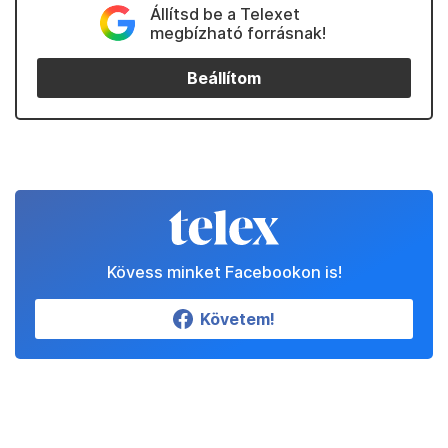
Állítsd be a Telexet
megbízható forrásnak!
Beállítom
Kövess minket Facebookon is!
Követem!