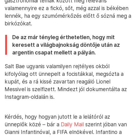
gasztronómiai témák között még releváns
valamennyire ez a fickó, sőt, még azzal is békében
lennék, ha egy szumómérkőzés előtt ő sózná meg a
birkózókat.
De az már tényleg érthetetlen, hogy mit
keresett a világbajnokság döntője után az
argentin csapat mellett a pályán.
Salt Bae ugyanis valamilyen rejtélyes okból
kifolyólag ott ünnepelt a focistákkal, megsózta a
kupát, és a rá kissé zavartan reagáló Lionel
Messivel is szelfizett. Mindezt jól dokumentálta az
Instagram-oldalán is.
Kérdés, hogy hogyan jutott le a lelátóról az
ünneplők közé – bár a
Daily Mail
szerint jóban van
Gianni Infantinóval, a FIFA elnökével. Infantino a