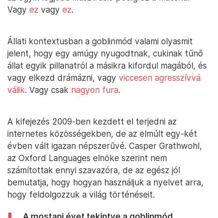
Vagy
ez
vagy
ez
.
Állati kontextusban a goblinmód valami olyasmit
jelent, hogy egy amúgy nyugodtnak, cukinak tűnő
állat egyik pillanatról a másikra kifordul magából, és
vagy elkezd drámázni, vagy
viccesen agresszívvá
válik
. Vagy csak
nagyon fura
.
A kifejezés 2009-ben kezdett el terjedni az
internetes közösségekben, de az elmúlt egy-két
évben vált igazan népszerűvé. Casper Grathwohl,
az Oxford Languages elnöke szerint nem
számítottak ennyi szavazóra, de az egész jól
bemutatja, hogy hogyan használjuk a nyelvet arra,
hogy feldolgozzuk a világ történéseit.
„A mostani évet tekintve a goblinmód