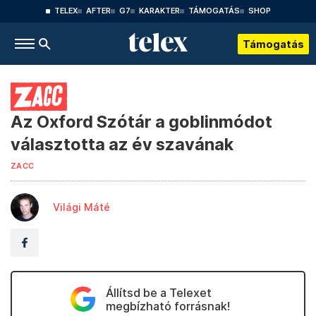
TELEX
AFTER
G7
KARAKTER
TÁMOGATÁS
SHOP
Támogatás
Az Oxford Szótár a goblinmódot
választotta az év szavának
ZACC
Világi Máté
Állítsd be a Telexet
megbízható forrásnak!