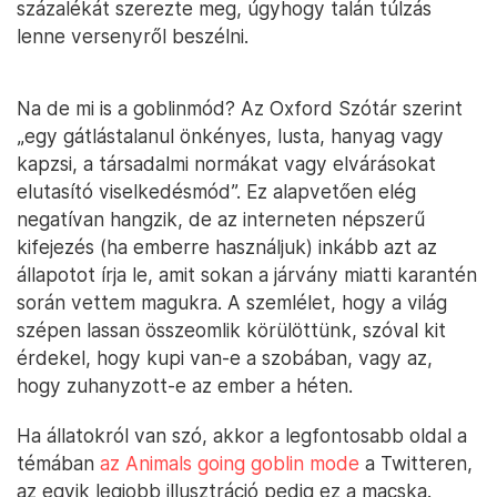
százalékát szerezte meg, úgyhogy talán túlzás
lenne versenyről beszélni.
Na de mi is a goblinmód? Az Oxford Szótár szerint
„egy gátlástalanul önkényes, lusta, hanyag vagy
kapzsi, a társadalmi normákat vagy elvárásokat
elutasító viselkedésmód”. Ez alapvetően elég
negatívan hangzik, de az interneten népszerű
kifejezés (ha emberre használjuk) inkább azt az
állapotot írja le, amit sokan a járvány miatti karantén
során vettem magukra. A szemlélet, hogy a világ
szépen lassan összeomlik körülöttünk, szóval kit
érdekel, hogy kupi van-e a szobában, vagy az,
hogy zuhanyzott-e az ember a héten.
Ha állatokról van szó, akkor a legfontosabb oldal a
témában
az Animals going goblin mode
a Twitteren,
az egyik legjobb illusztráció pedig ez a macska.