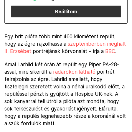
Beállítom
Egy brit pilóta több mint 460 kilométert repült,
hogy az égre rajzolhassa a
szeptemberben meghalt
II. Erzsébet
portréjának körvonalát – írja a
BBC
.
Amal Larhlid két órán át repült egy Piper PA-28-
assal, mire sikerült a
radarokon látható
portrét
felrajzolnia az égre. Lahrlid amellett, hogy
tisztelegni szeretett volna a néhai uralkodó előtt, a
repüléssel pénzt is gyűjtött a Hospice UK-nek. A
sok kanyarral teli útról a pilóta azt mondta, hogy
sok felkészülést és gyakorlást igényelt. Elárulta,
hogy a repülés legnehezebb része a koronánál volt
a szűk fordulók miatt.