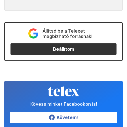
Állítsd be a Telexet
megbízható forrásnak!
Beállítom
Kövess minket Facebookon is!
Követem!