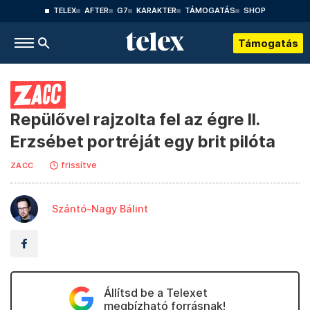
TELEX
AFTER
G7
KARAKTER
TÁMOGATÁS
SHOP
Támogatás
Repülővel rajzolta fel az égre II.
Erzsébet portréját egy brit pilóta
frissítve
ZACC
Szántó-Nagy Bálint
Állítsd be a Telexet
megbízható forrásnak!