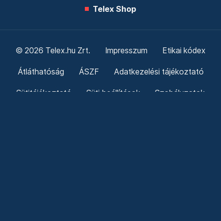
Telex Shop
© 2026 Telex.hu Zrt.
Impresszum
Etikai kódex
Átláthatóság
ÁSZF
Adatkezelési tájékoztató
Sütitájékoztató
Süti beállítások
Szabályzatok
Kommentelési szabályzat
Telex Sales