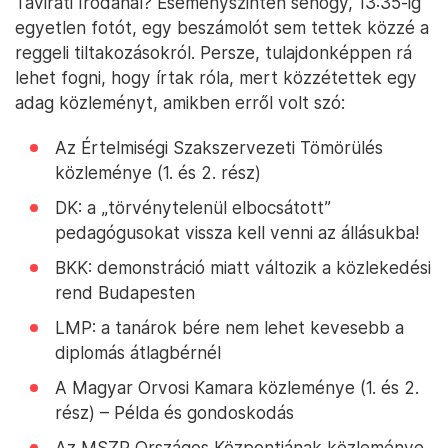
Távirati Irodánál? Eseményszinten sehogy, 13:35-ig
egyetlen fotót, egy beszámolót sem tettek közzé a
reggeli tiltakozásokról. Persze, tulajdonképpen rá
lehet fogni, hogy írtak róla, mert közzétettek egy
adag közleményt, amikben erről volt szó:
Az Értelmiségi Szakszervezeti Tömörülés
közleménye (1. és 2. rész)
DK: a „törvénytelenül elbocsátott”
pedagógusokat vissza kell venni az állásukba!
BKK: demonstráció miatt változik a közlekedési
rend Budapesten
LMP: a tanárok bére nem lehet kevesebb a
diplomás átlagbérnél
A Magyar Orvosi Kamara közleménye (1. és 2.
rész) – Példa és gondoskodás
Az MSZP Országos Központjának közleménye