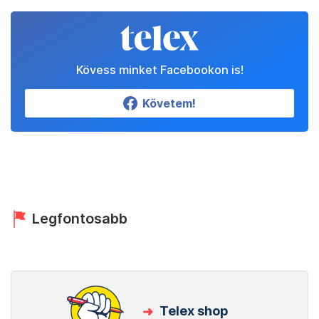
Kövess minket Facebookon is!
Követem!
Legfontosabb
Telex shop