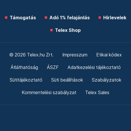
Támogatás
Adó 1% felajánlás
Hírlevelek
Telex Shop
© 2026 Telex.hu Zrt.
Impresszum
Etikai kódex
Átláthatóság
ÁSZF
Adatkezelési tájékoztató
Sütitájékoztató
Süti beállítások
Szabályzatok
Kommentelési szabályzat
Telex Sales