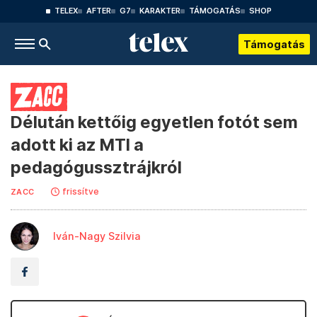
TELEX
AFTER
G7
KARAKTER
TÁMOGATÁS
SHOP
Támogatás
Délután kettőig egyetlen fotót sem
adott ki az MTI a
pedagógussztrájkról
frissítve
ZACC
Iván-Nagy Szilvia