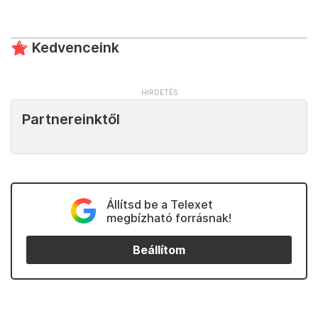
Kedvenceink
Partnereinktől
Állítsd be a Telexet
megbízható forrásnak!
Beállítom