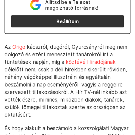
Állítsd be a Telexet
megbízható forrásnak!
Beállítom
Az
Origo
káoszról, dugóról, Gyurcsányról meg nem
dolgozó és ezért menesztett tanárokról írt a
tüntetések napján, míg a
köztévé Híradójának
délelőtt nem, csak a déli hírekben sikerült röviden,
néhány vágóképpel illusztrálni és egyáltalán
beszámolni a nap eseményéről, vagyis a reggelre
szervezett tiltakozásokról. A Hír TV-nél inkább azt
vették észre, mi nincs, miközben diákok, tanárok,
szülők tömegei tiltakoztak szerte az országban az
oktatásért.
És hogy alakult a beszámoló a közszolgálati Magyar