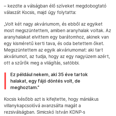
– kezdte a válságban élő szíveket megdobogtató
válaszát Kocsis, majd úgy folytatta:
„Volt két nagy akváriumom, és ebből az egyiket
most megszüntettem, amiben aranyhalak voltak. Az
aranyhalakat elvittem egy barátomhoz, akinek van
egy kisméretű kerti tava, és oda betettem őket.
Megszüntettem az egyik akváriumomat: aki tart
akváriumot, az tudja, hogy az egy nagyüzem azért,
ott a szűrők meg a világítás, satöbbi.
Ez például nekem, aki 35 éve tartok
halakat, egy fájó döntés volt, de
meghoztam.”
Kocsis később azt is kifejtette, hogy mániákus
villanykapcsolóvá avanzsálta magát a
rezsiválságban. Simicskó István KDNP-s