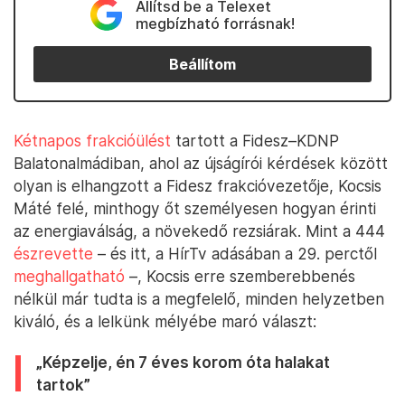
Állítsd be a Telexet
megbízható forrásnak!
Beállítom
Kétnapos frakcióülést
tartott a Fidesz–KDNP
Balatonalmádiban, ahol az újságírói kérdések között
olyan is elhangzott a Fidesz frakcióvezetője, Kocsis
Máté felé, minthogy őt személyesen hogyan érinti
az energiaválság, a növekedő rezsiárak. Mint a 444
észrevette
– és itt, a HírTv adásában a 29. perctől
meghallgatható
–, Kocsis erre szemberebbenés
nélkül már tudta is a megfelelő, minden helyzetben
kiváló, és a lelkünk mélyébe maró választ:
„Képzelje, én 7 éves korom óta halakat
tartok”