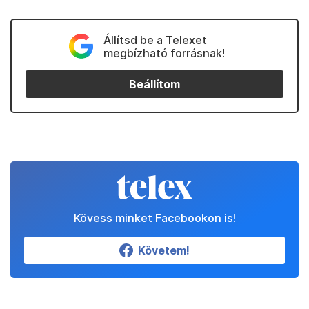
Állítsd be a Telexet
megbízható forrásnak!
Beállítom
Kövess minket Facebookon is!
Követem!