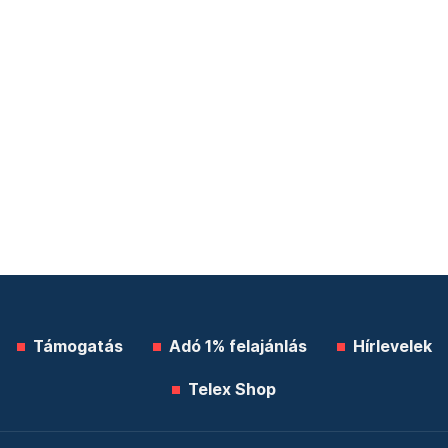
Támogatás
Adó 1% felajánlás
Hírlevelek
Telex Shop