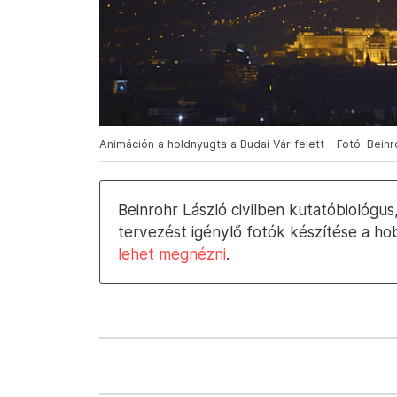
Animáción a holdnyugta a Budai Vár felett – Fotó: Beinro
Beinrohr László civilben kutatóbiológus
tervezést igénylő fotók készítése a hob
lehet megnézni
.