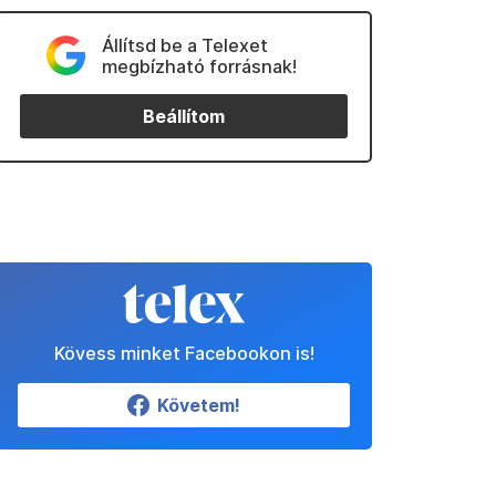
Állítsd be a Telexet
megbízható forrásnak!
Beállítom
Kövess minket Facebookon is!
Követem!