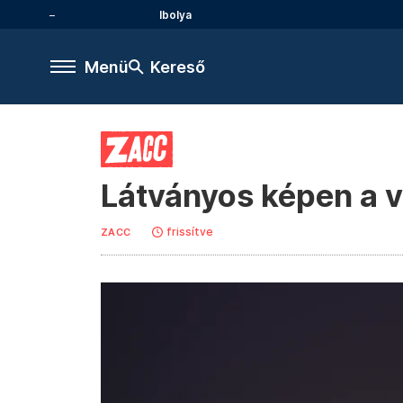
Ibolya
Menü
Kereső
Látványos képen a vö
frissítve
ZACC