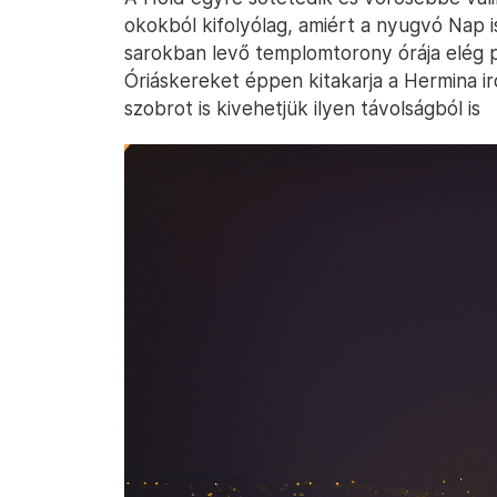
okokból kifolyólag, amiért a nyugvó Nap i
sarokban levő templomtorony órája elég p
Óriáskereket éppen kitakarja a Hermina 
szobrot is kivehetjük ilyen távolságból is