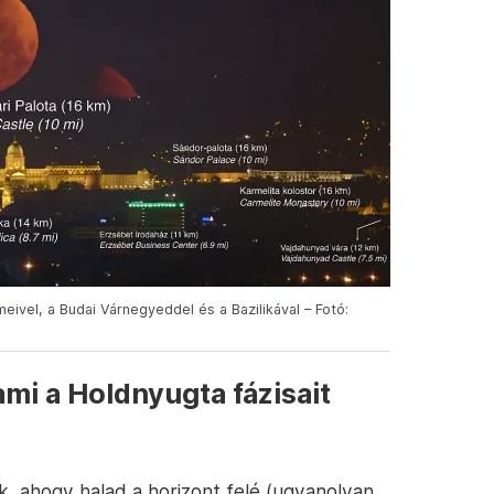
vel, a Budai Várnegyeddel és a Bazilikával – Fotó:
ami a Holdnyugta fázisait
k, ahogy halad a horizont felé (ugyanolyan