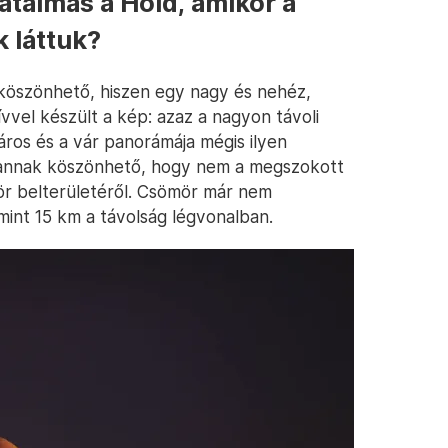
atalmas a Hold, amikor a
 láttuk?
 köszönhető, hiszen egy nagy és nehéz,
vel készült a kép: azaz a nagyon távoli
áros és a vár panorámája mégis ilyen
az annak köszönhető, hogy nem a megszokott
r belterületéről. Csömör már nem
mint 15 km a távolság légvonalban.