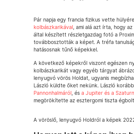
Pár napja egy francia fizikus vette hülyé
kolbászkarikával
, ami alá azt írta, hogy
által készített részletgazdag fotó a Proxim
továbbosztották a képet. A tréfa tanulság
hatásosnak tűnő képekkel.
A következő képekről viszont egészen ny
kolbászkarikát vagy egyéb tárgyat ábrázo
lenyugvó vörös Holdat, ugyanis megbízhat
László küldte őket nekünk. László koráb
Pannonhalmáról
, és
a Jupiter és a Szatur
megörökítette az esztergomi tiszta égbolt 
A vöröslő, lenyugvó Holdról a képek 2022.