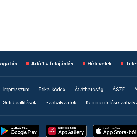
ogatás
Adó 1% felajánlás
Hírlevelek
Tele
Impresszum
Etikai kódex
Átláthatóság
ÁSZF
A
Süti beállítások
Szabályzatok
Kommentelési szabály