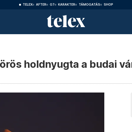
TELEX
AFTER
G7
KARAKTER
TÁMOGATÁS
SHOP
rös holdnyugta a budai vár