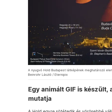
A nyugvó Hold Budapest látképének meghatározó elemei
Beinrohr László / Eternipix
Egy animált GIF is készült, 
mutatja
A Hold egyre sötétedik és vörösebbé váli