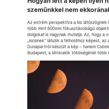
Hogyan lett a képen ilyen h
szemünkkel nem ekkorának
Az extrém perspektíva a kis látószögnek
több mint 600mm fókusztávolságú objektív
dolgokat is nagynak mutatja. Az, hogy a v
„kicsinek” látszik a félholdhoz képest, 
Dunapartról készült a kép – hanem Csömö
Budapest, a látnivalók többségénél több 