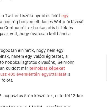
re a Twitter hiszékenyebbik felét
egy
 az a nemrég beüzemelt James Webb űrtávcső
a Centauriról, ezt sokan el is hitték és
a az volt, hogy óvatosan kell bánni a
ugodtan elhihetik, hogy nem egy
lnak, hanem egy valódi égitestet, a
ó hobbicsillagfotós olvasónk, Beinrohr
ban küldött már
teliholdas képeket
nusz 400 évenkénténi együttállását
is
fölött.
 augusztus 5-én készültek, este fél 12-kor.