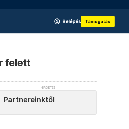
Belépés
Támogatás
 felett
Partnereinktől