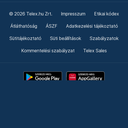
© 2026 Telex.hu Zrt.
Impresszum
Etikai kódex
Átláthatóság
ÁSZF
Adatkezelési tájékoztató
Sütitájékoztató
Süti beállítások
Szabályzatok
Kommentelési szabályzat
Telex Sales