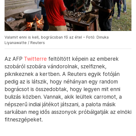
Valamit enni is kell, bográcsban fő az étel – Fotó: Dinuka
Liyanawatte / Reuters
Az AFP
Twitterre
feltöltött képein az emberek
szobáról szobára vándorolnak, szelfiznek,
piknikeznek a kertben. A Reuters egyik fotóján
pedig az is látszik, hogy néhányan egy random
bográcsot is összedobtak, hogy legyen mit enni
bulizás közben. Vannak, akik leültek carromot, a
népszerű indiai játékot játszani, a palota másik
sarkában meg idős asszonyok próbálgatják az elnöki
fitneszgépeket.