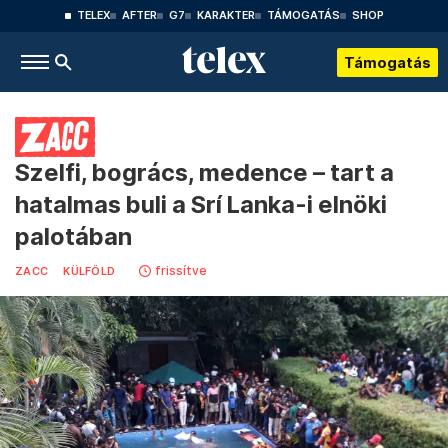
TELEX
AFTER
G7
KARAKTER
TÁMOGATÁS
SHOP
Támogatás
Szelfi, bogrács, medence – tart a
hatalmas buli a Srí Lanka-i elnöki
palotában
frissítve
ZACC
KÜLFÖLD