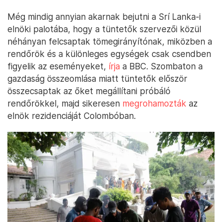
Még mindig annyian akarnak bejutni a Srí Lanka-i
elnöki palotába, hogy a tüntetők szervezői közül
néhányan felcsaptak tömegirányítónak, miközben a
rendőrök és a különleges egységek csak csendben
figyelik az eseményeket,
írja
a BBC. Szombaton a
gazdaság összeomlása miatt tüntetők először
összecsaptak az őket megállítani próbáló
rendőrökkel, majd sikeresen
megrohamozták
az
elnök rezidenciáját Colombóban.