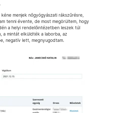
.
 el kéne menjek nőgyógyászati rákszűrésre,
am tenni évente, de most megörültem, hogy
én a helyi rendelőintézetben leszek túl
 a mintát elküldték a laborba, az
be, negatív lett, megnyugodtam.