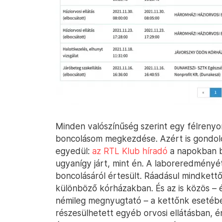
Minden valószínűség szerint egy félrenyom
boncolásom megkezdése. Azért is gondol
egyedül:
az RTL Klub híradó
a napokban b
ugyanígy járt, mint én. A laboreredményé
boncolásáról értesült. Ráadásul mindkett
különböző kórházakban. És az is közös – 
némileg megnyugtató – a kettőnk esetéb
részesülhetett egyéb orvosi ellátásban, 