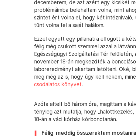
decemberem, de azt azért egy kicsikét m
problémáimba belehaltam volna, mint ahog
szintet ért volna el, hogy két intéznivaló
tűnt volna fel a saját halálom.
Ezzel együtt egy pillanatra elfogott a ké
félig még csukott szemmel azzal a látván
Egészségügyi Szolgáltatási Tér felületén
november 18-án megkezdték a boncolásom
laboreredményt akartam letölteni. Oké, b
meg még az is, hogy úgy kell nekem, mine
csodálatos könyvet
.
Azóta eltelt bő három óra, megittam a ká
tényleg azt mutatja, hogy „halottkezelés,
18-án a váci kórház kórbonctanán.
Félig-meddig összeraktam mostanra: