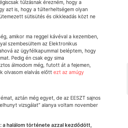
égiscsak túlzásnak érezném, hogy a
y azt is, hogy a túlterheltségem olyan
, ütemezett sütisütés és cikkleadás közt ne
tség, amikor ma reggel kávéval a kezemben,
nyal szembesültem az Elektronikus
, ahová az ügyfélkapummal beléptem, hogy
at. Pedig én csak egy sima
iztos álmodom még, futott át a fejemen,
k olvasom elalvás előtt
ezt az amúgy
vémat, aztán még egyet, de az EESZT sajnos
 elhunyt vizsgálat” alanya voltam november
 a halálom története azzal kezdődött,