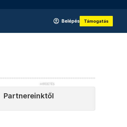
Belépés
Támogatás
Partnereinktől