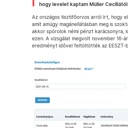
hogy levelet kaptam Müller Cecíliától
Az országos tisztifőorvos arról írt, hogy
amit amúgy magánellátásban meg is szokt
akkor spórolok némi pénzt karácsonyra, id
ezen. A vizsgálat megvolt november 16-án,
eredményt idővel feltöltötték az EESZT-