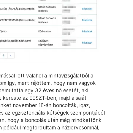
ással lett valahol a mintavizsgálatból a
om így, mert rájöttem, hogy nem vagyok
emutatta egy 32 éves nő esetét, aki
t kereste az EESZT-ben, majd a saját
őnket november 18-án boncolták, igaz,
és az egzisztenciális kétségek szempontjából
en, hogy a boncolás után még mindkettőnk
én például megfordultam a háziorvosomnál,