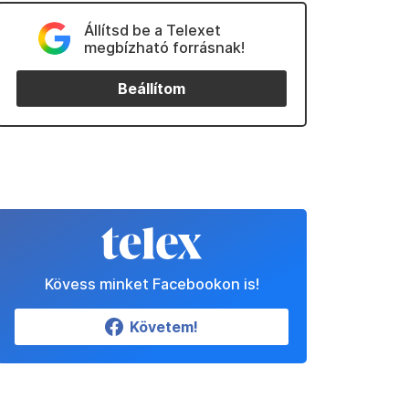
Állítsd be a Telexet
megbízható forrásnak!
Beállítom
Kövess minket Facebookon is!
Követem!