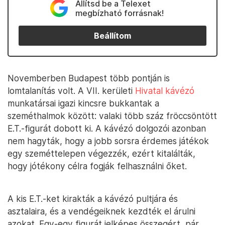
Állítsd be a Telexet
megbízható forrásnak!
Beállítom
Novemberben Budapest több pontján is
lomtalanítás volt. A VII. kerületi
Hivatal kávézó
munkatársai igazi kincsre bukkantak a
szeméthalmok között: valaki több száz fröccsöntött
E.T.-figurát dobott ki. A kávézó dolgozói azonban
nem hagyták, hogy a jobb sorsra érdemes játékok
egy szeméttelepen végezzék, ezért kitalálták,
hogy jótékony célra fogják felhasználni őket.
A kis E.T.-ket kirakták a kávézó pultjára és
asztalaira, és a vendégeiknek kezdték el árulni
azokat. Egy-egy figurát jelképes összegért, pár