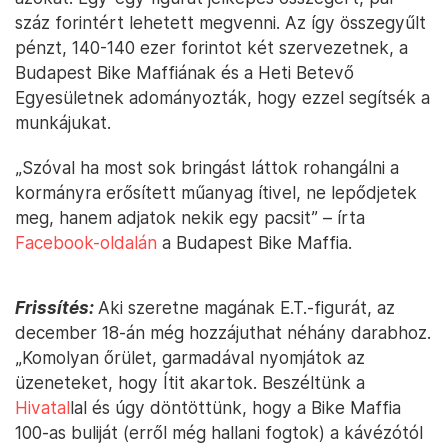
száz forintért lehetett megvenni. Az így összegyűlt
pénzt, 140-140 ezer forintot két szervezetnek, a
Budapest Bike Maffiának és a Heti Betevő
Egyesületnek adományozták, hogy ezzel segítsék a
munkájukat.
„Szóval ha most sok bringást láttok rohangálni a
kormányra erősített műanyag ítivel, ne lepődjetek
meg, hanem adjatok nekik egy pacsit” – írta
Facebook-oldalán
a Budapest Bike Maffia.
Frissítés:
Aki szeretne magának E.T.-figurát, az
december 18-án még hozzájuthat néhány darabhoz.
„Komolyan őrület, garmadával nyomjátok az
üzeneteket, hogy Ítit akartok. Beszéltünk a
Hivatal
lal és úgy döntöttünk, hogy a Bike Maffia
100-as buliját (erről még hallani fogtok) a kávézótól