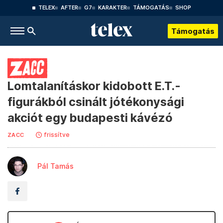
TELEX
AFTER
G7
KARAKTER
TÁMOGATÁS
SHOP
Támogatás
Lomtalanításkor kidobott E.T.-
figurákból csinált jótékonysági
akciót egy budapesti kávézó
frissítve
ZACC
Pál Tamás