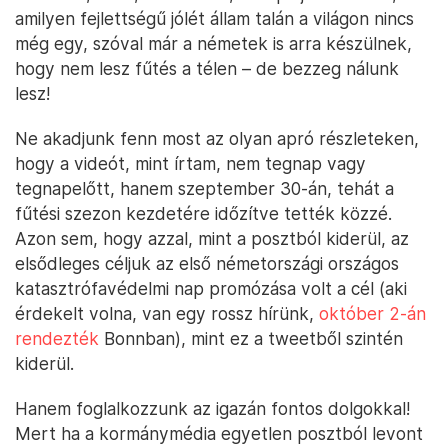
amilyen fejlettségű jólét állam talán a világon nincs
még egy, szóval már a németek is arra készülnek,
hogy nem lesz fűtés a télen – de bezzeg nálunk
lesz!
Ne akadjunk fenn most az olyan apró részleteken,
hogy a videót, mint írtam, nem tegnap vagy
tegnapelőtt, hanem szeptember 30-án, tehát a
fűtési szezon kezdetére időzítve tették közzé.
Azon sem, hogy azzal, mint a posztból kiderül, az
elsődleges céljuk az első németországi országos
katasztrófavédelmi nap promózása volt a cél (aki
érdekelt volna, van egy rossz hírünk,
október 2-án
rendezték
Bonnban), mint ez a tweetből szintén
kiderül.
Hanem foglalkozzunk az igazán fontos dolgokkal!
Mert ha a kormánymédia egyetlen posztból levont