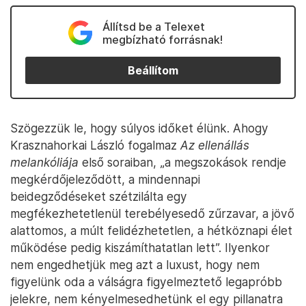
Állítsd be a Telexet
megbízható forrásnak!
Beállítom
Szögezzük le, hogy súlyos időket élünk. Ahogy
Krasznahorkai László fogalmaz
Az ellenállás
melankóliája
első soraiban, „a megszokások rendje
megkérdőjeleződött, a mindennapi
beidegződéseket szétzilálta egy
megfékezhetetlenül terebélyesedő zűrzavar, a jövő
alattomos, a múlt felidézhetetlen, a hétköznapi élet
működése pedig kiszámíthatatlan lett”. Ilyenkor
nem engedhetjük meg azt a luxust, hogy nem
figyelünk oda a válságra figyelmeztető legapróbb
jelekre, nem kényelmesedhetünk el egy pillanatra