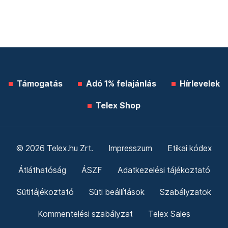
Támogatás
Adó 1% felajánlás
Hírlevelek
Telex Shop
© 2026 Telex.hu Zrt.
Impresszum
Etikai kódex
Átláthatóság
ÁSZF
Adatkezelési tájékoztató
Sütitájékoztató
Süti beállítások
Szabályzatok
Kommentelési szabályzat
Telex Sales