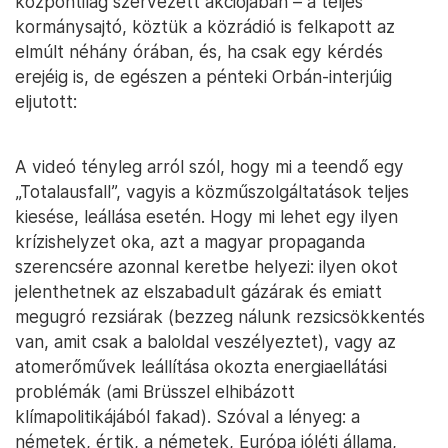
központilag szervezett akciójában – a teljes
kormánysajtó, köztük a közrádió is felkapott az
elmúlt néhány órában, és, ha csak egy kérdés
erejéig is, de egészen a pénteki Orbán-interjúig
eljutott:
A videó tényleg arról szól, hogy mi a teendő egy
„Totalausfall”, vagyis a közműszolgáltatások teljes
kiesése, leállása esetén. Hogy mi lehet egy ilyen
krízishelyzet oka, azt a magyar propaganda
szerencsére azonnal keretbe helyezi: ilyen okot
jelenthetnek az elszabadult gázárak és emiatt
megugró rezsiárak (bezzeg nálunk rezsicsökkentés
van, amit csak a baloldal veszélyeztet), vagy az
atomerőművek leállítása okozta energiaellátási
problémák (ami Brüsszel elhibázott
klímapolitikájából fakad). Szóval a lényeg: a
németek, értik, a németek, Európa jóléti állama,