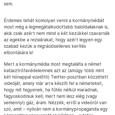
sem.
Érdemes tehát komolyan venni a kormánymédiát
most még a legmegátalkodottabb baloldaliaknak is,
akik csak azért nem mind a két kezükkel csavarnák
az egekbe a rezsiárakat, hogy azért legyen egy
szabad kezük a migrációsellenes kerítés
elbontására is!
Mert a kormánymédia most megtalálta a német
katasztrófavédelemnek azt az (amúgy több mint
két hónappal ezelőtti) Twitter-posztban közzétett
videóját, amely már arra készíti fel a németeket,
hogy mit tegyenek, ha fűtés nélkül maradnak,
fagyoskodniuk kell, mert nem lesz elég (vagy
semennyi) gáz, áram. Nézzék, erről a videóról van
szó, amit – nyilván nem a kormánypropaganda egy