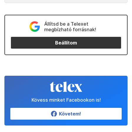
Állítsd be a Telexet
megbízható forrásnak!
Beállítom
Kövess minket Facebookon is!
Követem!