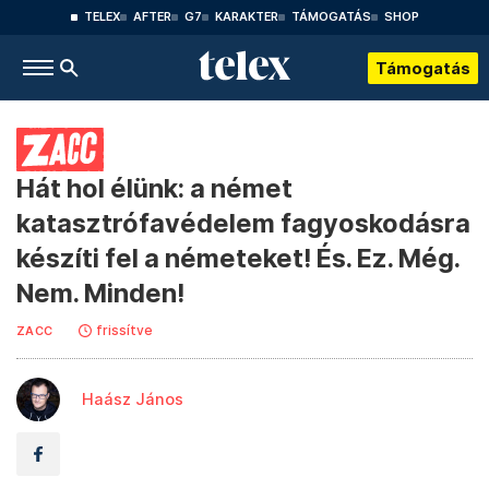
TELEX
AFTER
G7
KARAKTER
TÁMOGATÁS
SHOP
Támogatás
Hát hol élünk: a német
katasztrófavédelem fagyoskodásra
készíti fel a németeket! És. Ez. Még.
Nem. Minden!
frissítve
ZACC
Haász János