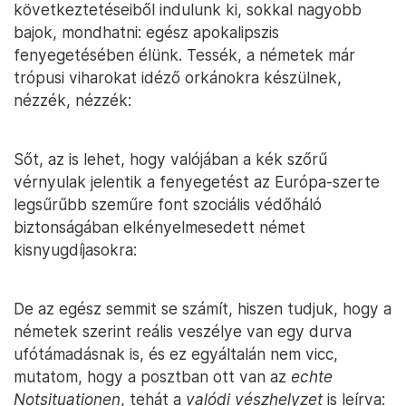
következtetéseiből indulunk ki, sokkal nagyobb
bajok, mondhatni: egész apokalipszis
fenyegetésében élünk. Tessék, a németek már
trópusi viharokat idéző orkánokra készülnek,
nézzék, nézzék:
Sőt, az is lehet, hogy valójában a kék szőrű
vérnyulak jelentik a fenyegetést az Európa-szerte
legsűrűbb szeműre font szociális védőháló
biztonságában elkényelmesedett német
kisnyugdíjasokra:
De az egész semmit se számít, hiszen tudjuk, hogy a
németek szerint reális veszélye van egy durva
ufótámadásnak is, és ez egyáltalán nem vicc,
mutatom, hogy a posztban ott van az
echte
Notsituationen
, tehát a
valódi vészhelyzet
is leírva: