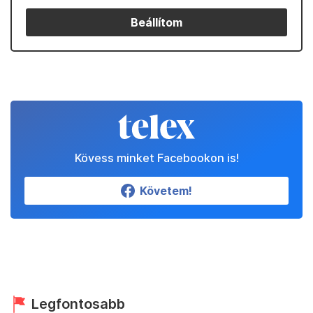
Beállítom
Kövess minket Facebookon is!
Követem!
Legfontosabb