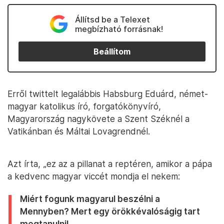
Állítsd be a Telexet
megbízható forrásnak!
Beállítom
Erről twittelt legalábbis Habsburg Eduárd, német-
magyar katolikus író, forgatókönyvíró,
Magyarország nagykövete a Szent Széknél a
Vatikánban és Máltai Lovagrendnél.
Azt írta, „ez az a pillanat a reptéren, amikor a pápa
a kedvenc magyar viccét mondja el nekem:
Miért fogunk magyarul beszélni a
Mennyben? Mert egy örökkévalóságig tart
megtanulni!