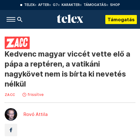
TELEX
AFTER
G7
KARAKTER
TÁMOGATÁS
SHOP
Támogatás
Kedvenc magyar viccét vette elő a
pápa a reptéren, a vatikáni
nagykövet nem is bírta ki nevetés
nélkül
frissítve
ZACC
Rovó Attila