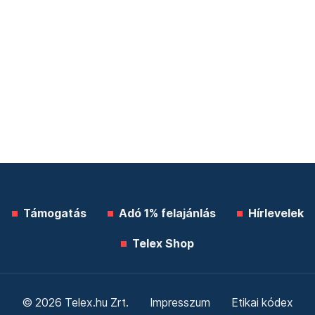
Támogatás
Adó 1% felajánlás
Hírlevelek
Telex Shop
© 2026 Telex.hu Zrt.
Impresszum
Etikai kódex