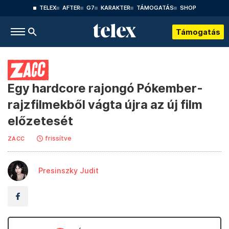
TELEX
AFTER
G7
KARAKTER
TÁMOGATÁS
SHOP
Támogatás
Egy hardcore rajongó Pókember-
rajzfilmekből vágta újra az új film
előzetesét
frissítve
ZACC
Presinszky Judit