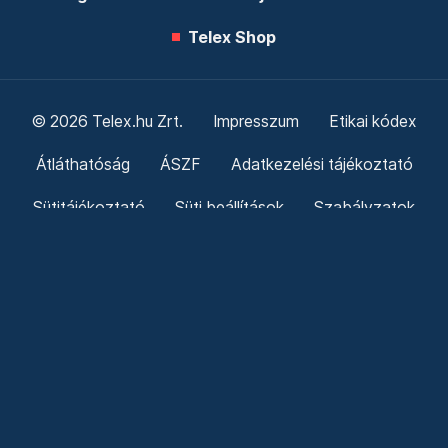
Telex Shop
© 2026 Telex.hu Zrt.
Impresszum
Etikai kódex
Átláthatóság
ÁSZF
Adatkezelési tájékoztató
Sütitájékoztató
Süti beállítások
Szabályzatok
Kommentelési szabályzat
Telex Sales