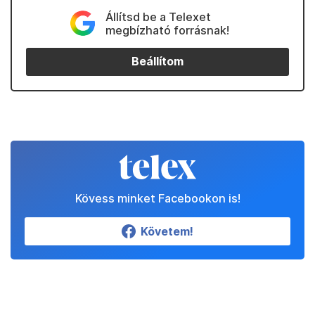
Állítsd be a Telexet
megbízható forrásnak!
Beállítom
Kövess minket Facebookon is!
Követem!