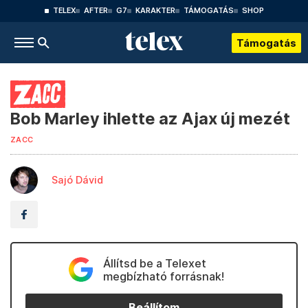
TELEX
AFTER
G7
KARAKTER
TÁMOGATÁS
SHOP
Támogatás
Bob Marley ihlette az Ajax új mezét
ZACC
Sajó Dávid
Állítsd be a Telexet
megbízható forrásnak!
Beállítom