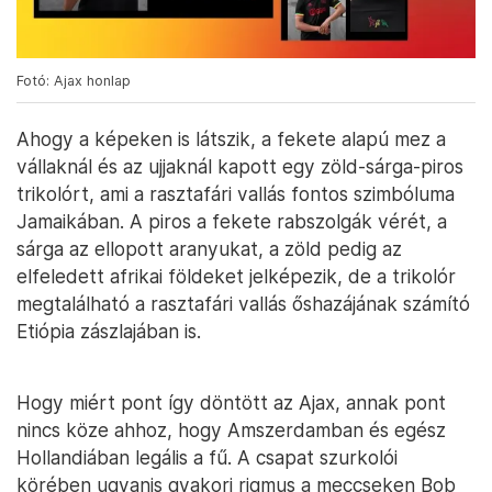
Fotó: Ajax honlap
Ahogy a képeken is látszik, a fekete alapú mez a
vállaknál és az ujjaknál kapott egy zöld-sárga-piros
trikolórt, ami a rasztafári vallás fontos szimbóluma
Jamaikában. A piros a fekete rabszolgák vérét, a
sárga az ellopott aranyukat, a zöld pedig az
elfeledett afrikai földeket jelképezik, de a trikolór
megtalálható a rasztafári vallás őshazájának számító
Etiópia zászlajában is.
Hogy miért pont így döntött az Ajax, annak pont
nincs köze ahhoz, hogy Amszerdamban és egész
Hollandiában legális a fű. A csapat szurkolói
körében ugyanis gyakori rigmus a meccseken Bob