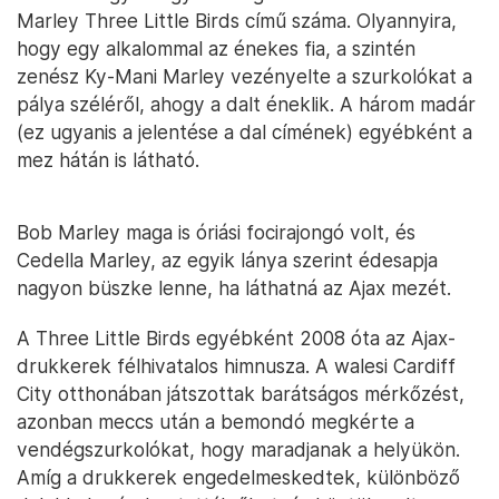
Marley Three Little Birds című száma. Olyannyira,
hogy egy alkalommal az énekes fia, a szintén
zenész Ky-Mani Marley vezényelte a szurkolókat a
pálya széléről, ahogy a dalt éneklik. A három madár
(ez ugyanis a jelentése a dal címének) egyébként a
mez hátán is látható.
Bob Marley maga is óriási focirajongó volt, és
Cedella Marley, az egyik lánya szerint édesapja
nagyon büszke lenne, ha láthatná az Ajax mezét.
A Three Little Birds egyébként 2008 óta az Ajax-
drukkerek félhivatalos himnusza. A walesi Cardiff
City otthonában játszottak barátságos mérkőzést,
azonban meccs után a bemondó megkérte a
vendégszurkolókat, hogy maradjanak a helyükön.
Amíg a drukkerek engedelmeskedtek, különböző