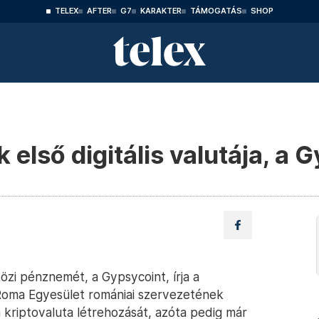
TELEX
AFTER
G7
KARAKTER
TÁMOGATÁS
SHOP
első digitális valutája, a 
zi pénznemét, a Gypsycoint, írja a
 Roma Egyesület romániai szervezetének
 kriptovaluta létrehozását, azóta pedig már