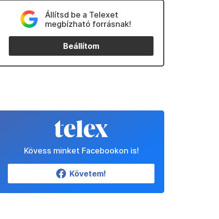
Állítsd be a Telexet
megbízható forrásnak!
Beállítom
Kövess minket Facebookon is!
Követem!