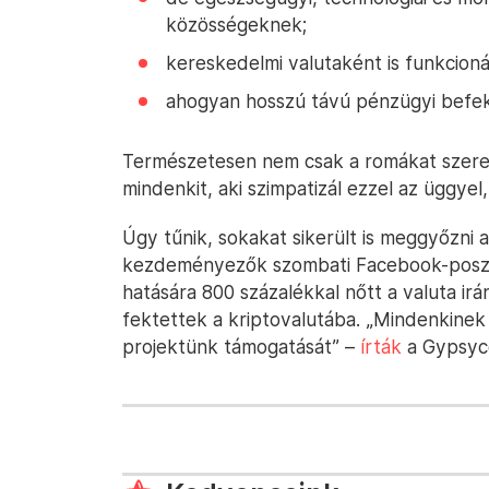
közösségeknek;
kereskedelmi valutaként is funkcioná
ahogyan hosszú távú pénzügyi befek
Természetesen nem csak a romákat szeret
mindenkit, aki szimpatizál ezzel az üggye
Úgy tűnik, sokakat sikerült is meggyőzni al
kezdeményezők szombati Facebook-posz
hatására 800 százalékkal nőtt a valuta irá
fektettek a kriptovalutába. „Mindenkinek
projektünk támogatását” –
írták
a Gypsyc