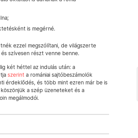
lna;
tetésként is megérné.
nék ezzel megszólítani, de világszerte
l, és szívesen részt venne benne.
ig két héttel az indulás után: a
tja
szerint
a romániai sajtóbeszámolók
nti érdeklődés, és több mint ezren már be is
 köszönjük a szép üzeneteket és a
oin megálmodói.