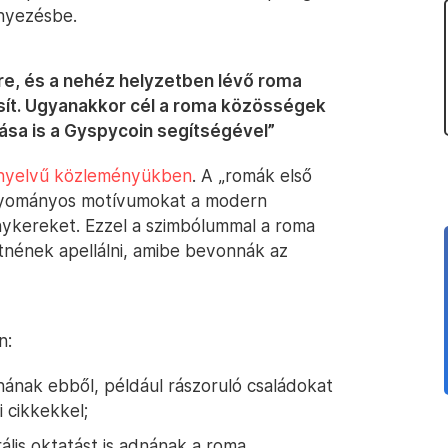
nyezésbe.
re, és a nehéz helyzetben lévő roma
t. Ugyanakkor cél a roma közösségek
tása is a Gyspycoin segítségével”
 nyelvű közleményükben
. A „romák első
 hagyományos motívumokat a modern
nykereket. Ezzel a szimbólummal a roma
nének apellálni, amibe bevonnák az
n:
nának ebből, például rászoruló családokat
i cikkekkel;
ális oktatást is adnának a roma