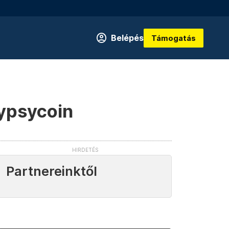
Belépés
Támogatás
Gypsycoin
Partnereinktől