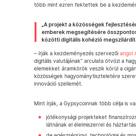
több mint ezren fektettek be a kezdemé
„A projekt a közösségek fejlesztésé
emberek megsegítésére összpontosí
közötti digitális kohézió megszilárdí
– írják a kezdeményezés szervezői
angol
digitális valutájának” arculata ötvözi a
elemekkel: áramkörök veszik körül a cigá
közösségek hagyománytiszteletére szeret
innováció szellemét.
Mint írják, a Gypsycoinnak több célja is va
jótékonysági projekteket finanszíroz
látnának el élelmiszerrel és háztartás
de egészségügyi, technológiai és mor