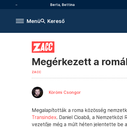
Berta, Bettina
Menü
Kereső
Megérkezett a romák 
ZACC
Körömi Csongor
Megalapították a roma közösség nemzetkö
Transindex
. Daniel Cioabă, a Nemzetközi
vezetője még a múlt héten jelentette be a