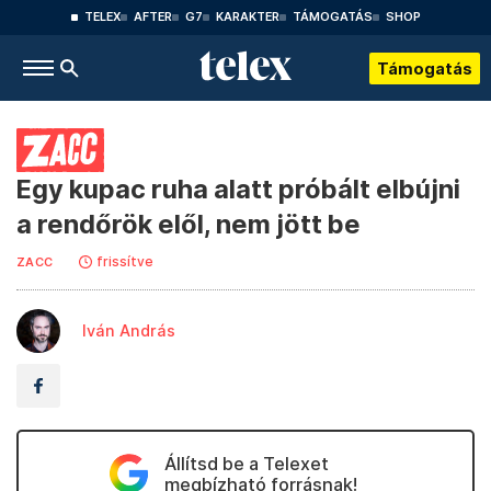
TELEX
AFTER
G7
KARAKTER
TÁMOGATÁS
SHOP
Támogatás
Egy kupac ruha alatt próbált elbújni
a rendőrök elől, nem jött be
frissítve
ZACC
Iván András
Állítsd be a Telexet
megbízható forrásnak!