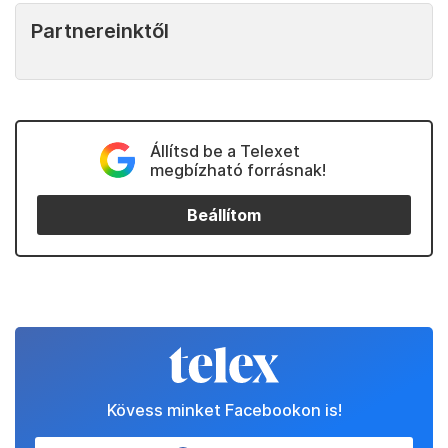
Partnereinktől
Állítsd be a Telexet
megbízható forrásnak!
Beállítom
Kövess minket Facebookon is!