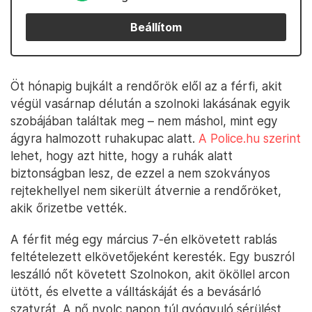
Beállítom
Öt hónapig bujkált a rendőrök elől az a férfi, akit
végül vasárnap délután a szolnoki lakásának egyik
szobájában találtak meg – nem máshol, mint egy
ágyra halmozott ruhakupac alatt.
A Police.hu szerint
lehet, hogy azt hitte, hogy a ruhák alatt
biztonságban lesz, de ezzel a nem szokványos
rejtekhellyel nem sikerült átvernie a rendőröket,
akik őrizetbe vették.
A férfit még egy március 7-én elkövetett rablás
feltételezett elkövetőjeként keresték. Egy buszról
leszálló nőt követett Szolnokon, akit ököllel arcon
ütött, és elvette a válltáskáját és a bevásárló
szatyrát. A nő nyolc napon túl gyógyuló sérülést