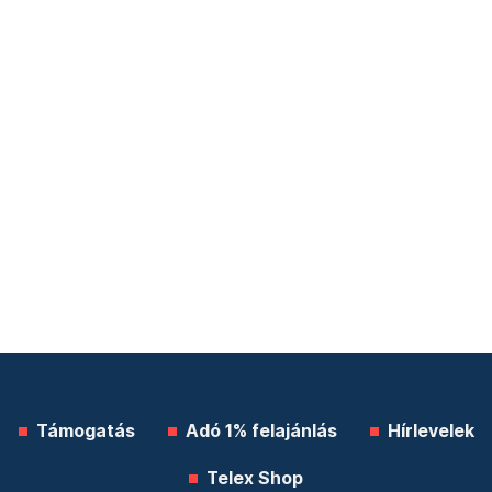
Támogatás
Adó 1% felajánlás
Hírlevelek
Telex Shop