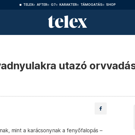
TELEX
AFTER
G7
KARAKTER
TÁMOGATÁS
SHOP
vadnyulakra utazó orvvadás
étnak, mint a karácsonynak a fenyőfalopás –