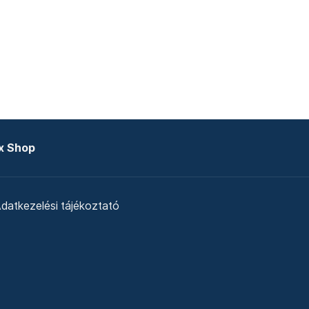
x Shop
datkezelési tájékoztató
zat
Telex Sales