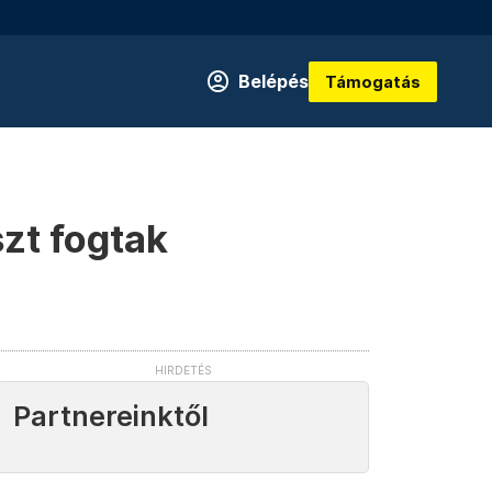
Belépés
Támogatás
zt fogtak
Partnereinktől