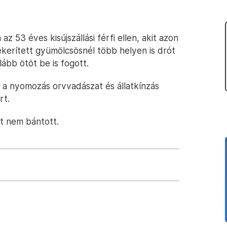
 az 53 éves kisújszállási férfi ellen, akit azon
kerített gyümölcsösnél több helyen is drót
lább ötöt be is fogott.
l, a nyomozás orvvadászat és állatkínzás
rt.
at nem bántott.