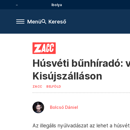
Ibolya
Menü
Kereső
Húsvéti bűnhíradó: 
Kisújszálláson
ZACC
BELFÖLD
Bolcsó Dániel
Az illegális nyúlvadászat az lehet a húsv