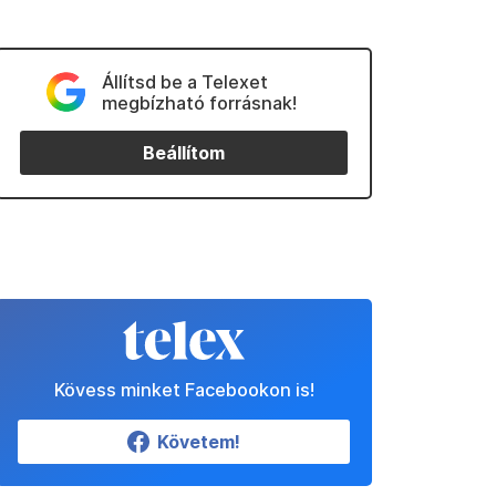
Állítsd be a Telexet
megbízható forrásnak!
Beállítom
Kövess minket Facebookon is!
Követem!