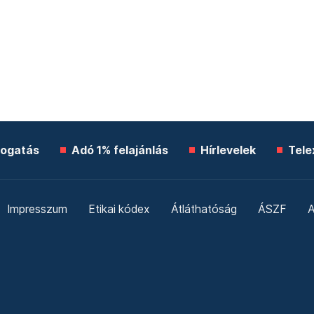
ogatás
Adó 1% felajánlás
Hírlevelek
Tele
Impresszum
Etikai kódex
Átláthatóság
ÁSZF
A
Süti beállítások
Szabályzatok
Kommentelési szabály