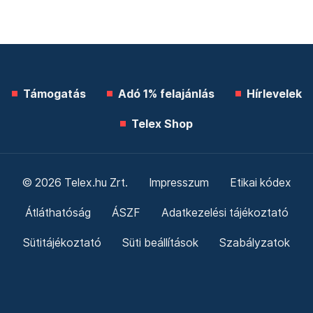
Támogatás
Adó 1% felajánlás
Hírlevelek
Telex Shop
© 2026 Telex.hu Zrt.
Impresszum
Etikai kódex
Átláthatóság
ÁSZF
Adatkezelési tájékoztató
Sütitájékoztató
Süti beállítások
Szabályzatok
Kommentelési szabályzat
Telex Sales