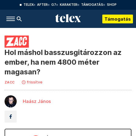
TELEX
AFTER
G7
KARAKTER
TÁMOGATÁS
SHOP
Támogatás
Hol máshol basszusgitározzon az
ember, ha nem 4800 méter
magasan?
frissítve
ZACC
Haász János