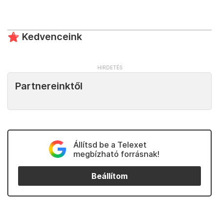
Kedvenceink
Partnereinktől
Állítsd be a Telexet
megbízható forrásnak!
Beállítom