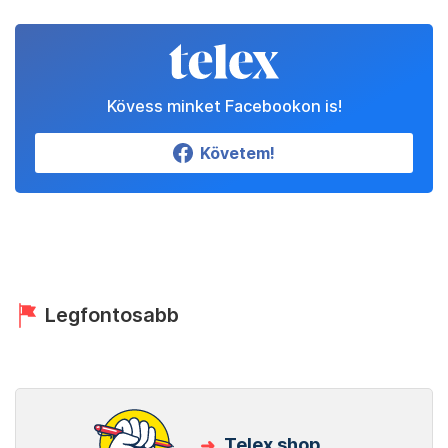
Kövess minket Facebookon is!
Követem!
Legfontosabb
Telex shop