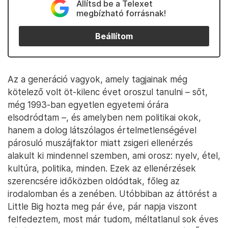
Állítsd be a Telexet
megbízható forrásnak!
Beállítom
Az a generáció vagyok, amely tagjainak még
kötelező volt öt-kilenc évet oroszul tanulni – sőt,
még 1993-ban egyetlen egyetemi órára
elsodródtam –, és amelyben nem politikai okok,
hanem a dolog látszólagos értelmetlenségével
párosuló muszájfaktor miatt zsigeri ellenérzés
alakult ki mindennel szemben, ami orosz: nyelv, étel,
kultúra, politika, minden. Ezek az ellenérzések
szerencsére időközben oldódtak, főleg az
irodalomban és a zenében. Utóbbiban az áttörést a
Little Big hozta meg pár éve, pár napja viszont
felfedeztem, most már tudom, méltatlanul sok éves