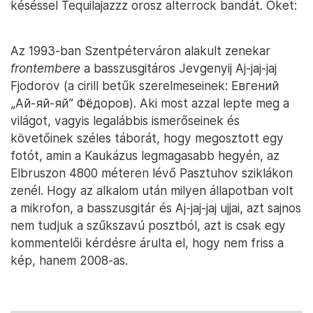
késéssel Tequilajazzz orosz alterrock bandát. Őket:
Az 1993-ban Szentpéterváron alakult zenekar
frontembere
a basszusgitáros Jevgenyij Aj-jaj-jaj
Fjodorov (a cirill betűk szerelmeseinek: Евгений
„Ай-яй-яй” Фёдоров). Aki most azzal lepte meg a
világot, vagyis legalábbis ismerőseinek és
követőinek széles táborát, hogy megosztott egy
fotót, amin a Kaukázus legmagasabb hegyén, az
Elbruszon 4800 méteren lévő Pasztuhov sziklákon
zenél. Hogy az alkalom után milyen állapotban volt
a mikrofon, a basszusgitár és Aj-jaj-jaj ujjai, azt sajnos
nem tudjuk a szűkszavú posztból, azt is csak egy
kommentelői kérdésre árulta el, hogy nem friss a
kép, hanem 2008-as.