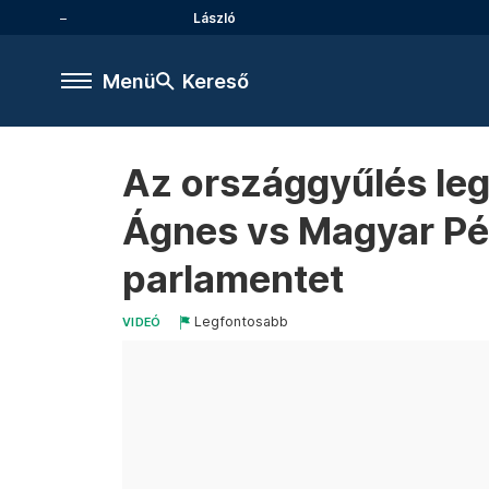
László
Menü
Kereső
Az országgyűlés le
Ágnes vs Magyar Pét
parlamentet
Legfontosabb
VIDEÓ