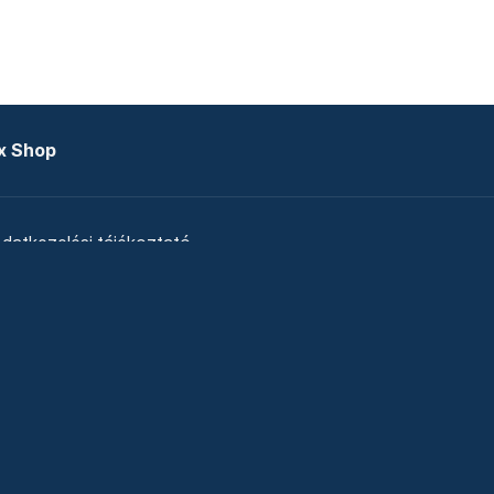
x Shop
datkezelési tájékoztató
zat
Telex Sales