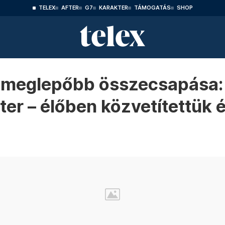
TELEX
AFTER
G7
KARAKTER
TÁMOGATÁS
SHOP
gmeglepőbb összecsapása: 
er – élőben közvetítettük 