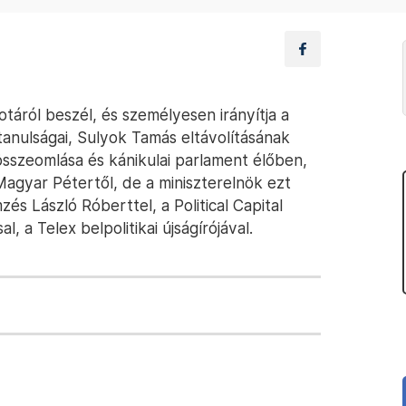
táról beszél, és személyesen irányítja a
tanulságai, Sulyok Tamás eltávolításának
összeomlása és kánikulai parlament élőben,
agyar Pétertől, de a miniszterelnök ezt
és László Róberttel, a Political Capital
, a Telex belpolitikai újságírójával.