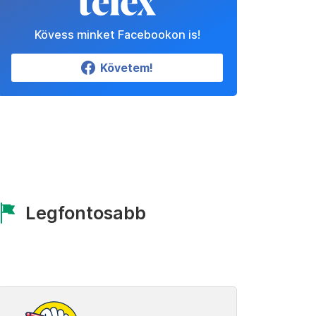
Kövess minket Facebookon is!
Követem!
Legfontosabb