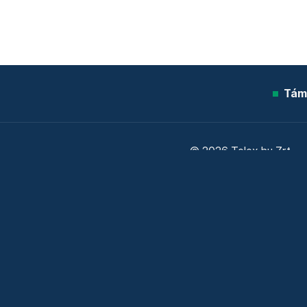
Tám
© 2026 Telex.hu Zrt.
Sütitájékoztató