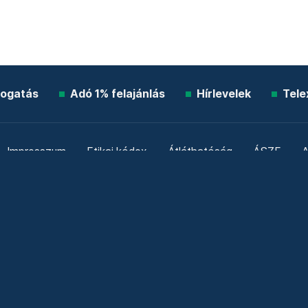
ogatás
Adó 1% felajánlás
Hírlevelek
Tele
Impresszum
Etikai kódex
Átláthatóság
ÁSZF
A
Süti beállítások
Szabályzatok
Kommentelési szabály