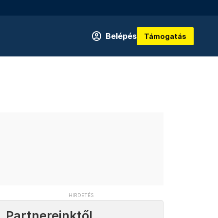
Belépés
Támogatás
Partnereinktől