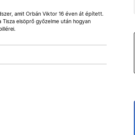
szer, amit Orbán Viktor 16 éven át épített.
a Tisza elsöprő győzelme után hogyan
llérei.