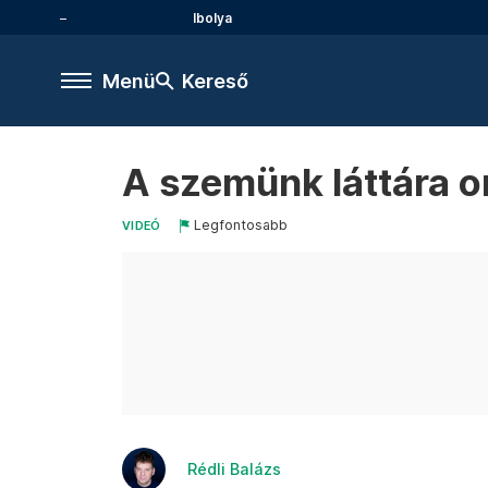
Ibolya
Menü
Kereső
A szemünk láttára o
Legfontosabb
VIDEÓ
Rédli Balázs