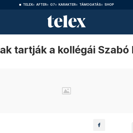
TELEX
AFTER
G7
KARAKTER
TÁMOGATÁS
SHOP
nak tartják a kollégái Szabó