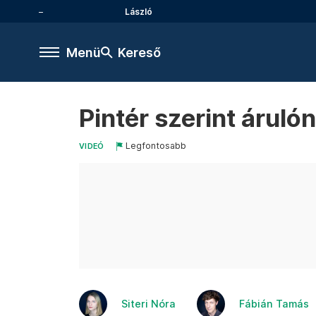
László
Menü
Kereső
Pintér szerint áruló
Legfontosabb
VIDEÓ
Siteri Nóra
Fábián Tamás