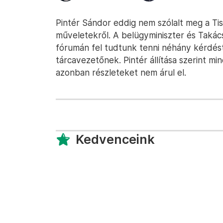
Pintér Sándor eddig nem szólalt meg a Tisz
műveletekről. A belügyminiszter és Takác
fórumán fel tudtunk tenni néhány kérdést
tárcavezetőnek. Pintér állítása szerint mi
azonban részleteket nem árul el.
Kedvenceink