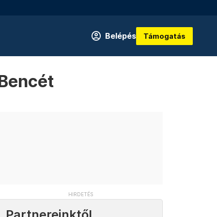
Belépés
Támogatás
 Bencét
Partnereinktől