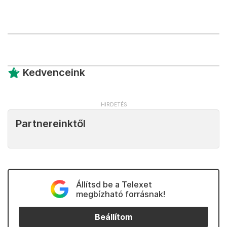
Kedvenceink
Partnereinktől
Állítsd be a Telexet
megbízható forrásnak!
Beállítom