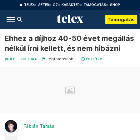
TELEX
AFTER
G7
KARAKTER
TÁMOGATÁS
SHOP
Támogatás
Ehhez a díjhoz 40-50 évet megállás
nélkül írni kellett, és nem hibázni
Legfontosabb
frissítve
VIDEÓ
KULTÚRA
Fábián Tamás