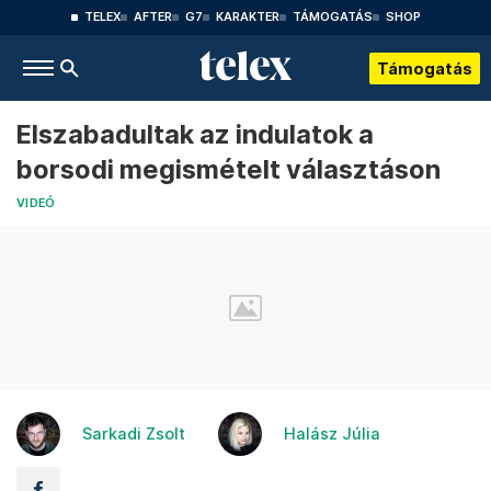
TELEX
AFTER
G7
KARAKTER
TÁMOGATÁS
SHOP
Támogatás
Elszabadultak az indulatok a
borsodi megismételt választáson
VIDEÓ
Sarkadi Zsolt
Halász Júlia