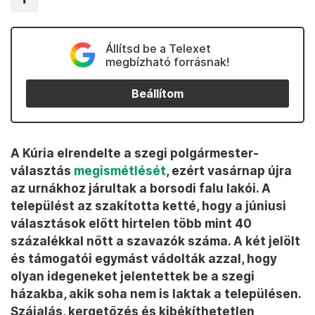
Állítsd be a Telexet
megbízható forrásnak!
Beállítom
A Kúria elrendelte a szegi polgármester-
választás
megismétlését
, ezért vasárnap újra
az urnákhoz járultak a borsodi falu lakói. A
települést az szakította ketté, hogy a júniusi
választások előtt hirtelen több mint 40
százalékkal nőtt a szavazók száma. A két jelölt
és támogatói egymást vádolták azzal, hogy
olyan idegeneket jelentettek be a szegi
házakba, akik soha nem is laktak a településen.
Szájalás, kergetőzés és kibékíthetetlen