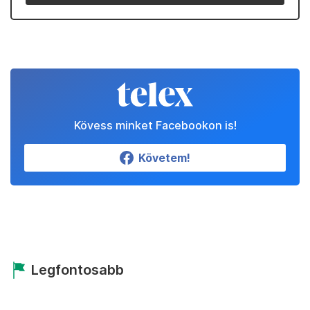
Kövess minket Facebookon is!
Követem!
Legfontosabb