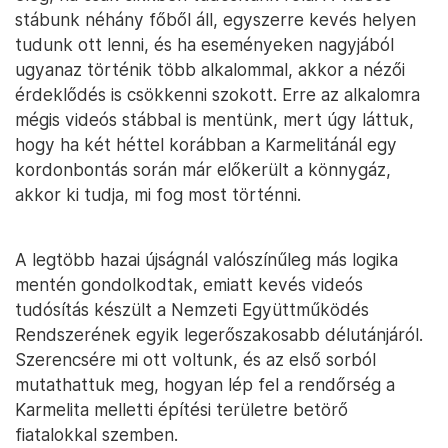
stábunk néhány főből áll, egyszerre kevés helyen
tudunk ott lenni, és ha eseményeken nagyjából
ugyanaz történik több alkalommal, akkor a nézői
érdeklődés is csökkenni szokott. Erre az alkalomra
mégis videós stábbal is mentünk, mert úgy láttuk,
hogy ha két héttel korábban a Karmelitánál egy
kordonbontás során már előkerült a könnygáz,
akkor ki tudja, mi fog most történni.
A legtöbb hazai újságnál valószínűleg más logika
mentén gondolkodtak, emiatt kevés videós
tudósítás készült a Nemzeti Együttműködés
Rendszerének egyik legerőszakosabb délutánjáról.
Szerencsére mi ott voltunk, és az első sorból
mutathattuk meg, hogyan lép fel a rendőrség a
Karmelita melletti építési területre betörő
fiatalokkal szemben.