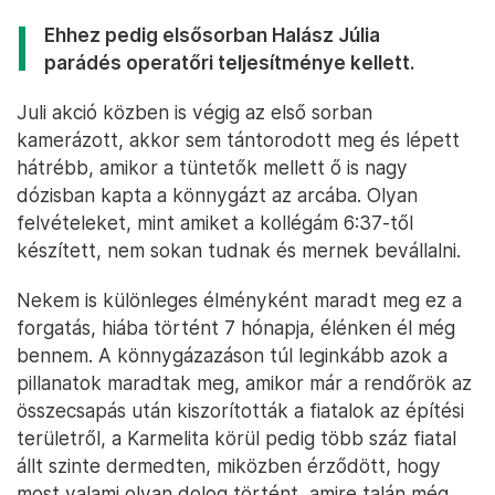
Ehhez pedig elsősorban Halász Júlia
parádés operatőri teljesítménye kellett.
Juli akció közben is végig az első sorban
kamerázott, akkor sem tántorodott meg és lépett
hátrébb, amikor a tüntetők mellett ő is nagy
dózisban kapta a könnygázt az arcába. Olyan
felvételeket, mint amiket a kollégám 6:37-től
készített, nem sokan tudnak és mernek bevállalni.
Nekem is különleges élményként maradt meg ez a
forgatás, hiába történt 7 hónapja, élénken él még
bennem. A könnygázazáson túl leginkább azok a
pillanatok maradtak meg, amikor már a rendőrök az
összecsapás után kiszorították a fiatalok az építési
területről, a Karmelita körül pedig több száz fiatal
állt szinte dermedten, miközben érződött, hogy
most valami olyan dolog történt, amire talán még