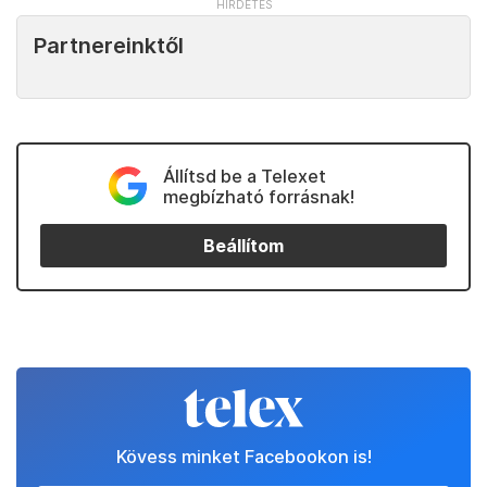
Partnereinktől
Állítsd be a Telexet
megbízható forrásnak!
Beállítom
Kövess minket Facebookon is!