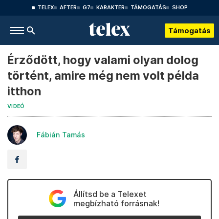
TELEX
AFTER
G7
KARAKTER
TÁMOGATÁS
SHOP
Támogatás
Érződött, hogy valami olyan dolog
történt, amire még nem volt példa
itthon
VIDEÓ
Fábián Tamás
Állítsd be a Telexet
megbízható forrásnak!