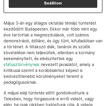
Beállítom
Május 3-án egy átlagos oktatási témájú tüntetést
kezdődött Budapesten. Ekkor már több mint egy
éve tartottak a megmozdulások, volt számos
demonstráció, élőlánc, és úgy tűnt, kifulladóban van
a történet. A tiltakozó diák, tanárok és szülők
követelései nem teljesültek, ellenben a kormány
bekeményített, és elkészítettek egy
státusztörvénynek
nevezett javaslatot, amely a
kritikusai szerint a korábbiakhoz képest is
kedvezőtlenebb körülményeket teremt a
pedagógusoknak.
A májusi eleji tüntetés előtt gondolkodtunk a
Telexben, hogy forgassunk-e erről videót, vagy
elég, ha csak cikkben tudósítunk róla. A videós