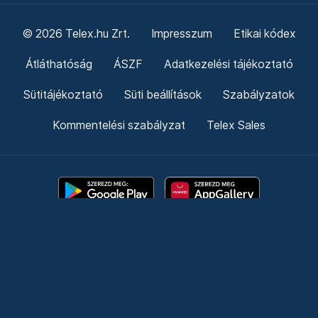
© 2026 Telex.hu Zrt.
Impresszum
Etikai kódex
Átláthatóság
ÁSZF
Adatkezelési tájékoztató
Sütitájékoztató
Süti beállítások
Szabályzatok
Kommentelési szabályzat
Telex Sales