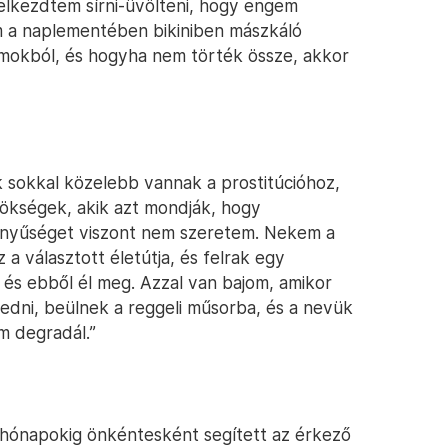
elkezdtem sírni-üvölteni, hogy engem
m a naplementében bikiniben mászkáló
homokból, és hogyha nem törték össze, akkor
sokkal közelebb vannak a prostitúcióhoz,
nökségek, akik azt mondják, hogy
örnyűséget viszont nem szeretem. Nekem a
a választott életútja, és felrak egy
e, és ebből él meg. Azzal van bajom, amikor
edni, beülnek a reggeli műsorba, és a nevük
m degradál.”
hónapokig önkéntesként segített az érkező