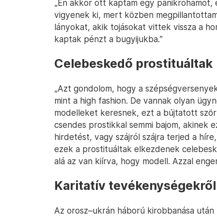
„Én akkor ott kaptam egy pánikrohamot, 
vigyenek ki, mert közben megpillantotta
lányokat, akik tojásokat vittek vissza a 
kaptak pénzt a bugyijukba.”
Celebeskedő prostituáltak
„Azt gondolom, hogy a szépségversenyek 
mint a high fashion. De vannak olyan ügy
modelleket keresnek, ezt a bújtatott sz
csendes prostikkal semmi bajom, akinek ez 
hirdetést, vagy szájról szájra terjed a hír
ezek a prostituáltak elkezdenek celebesk
alá az van kiírva, hogy modell. Azzal enge
Karitatív tevékenységekről
Az orosz–ukrán háború kirobbanása után 