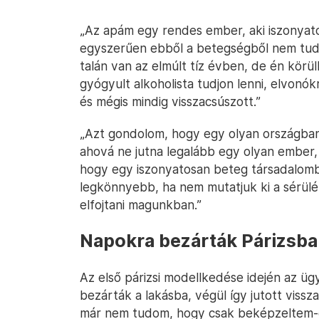
„Az apám egy rendes ember, aki iszonyato
egyszerűen ebből a betegségből nem tud 
talán van az elmúlt tíz évben, de én körü
gyógyult alkoholista tudjon lenni, elvonók
és mégis mindig visszacsúszott.”
„Azt gondolom, hogy egy olyan országban,
ahová ne jutna legalább egy olyan ember, 
hogy egy iszonyatosan beteg társadalomb
legkönnyebb, ha nem mutatjuk ki a sérü
elfojtani magunkban.”
Napokra bezárták Párizsb
Az első párizsi modellkedése idején az ü
bezárták a lakásba, végül így jutott vissz
már nem tudom, hogy csak beképzeltem-e 