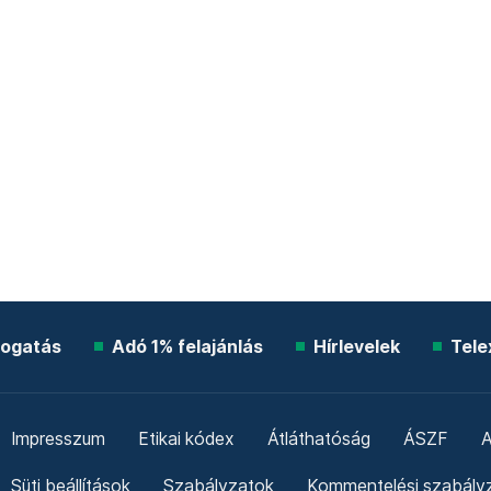
ogatás
Adó 1% felajánlás
Hírlevelek
Tele
Impresszum
Etikai kódex
Átláthatóság
ÁSZF
A
Süti beállítások
Szabályzatok
Kommentelési szabály