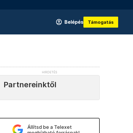
Belépés
Támogatás
Partnereinktől
Állítsd be a Telexet
megbízható forrásnak!