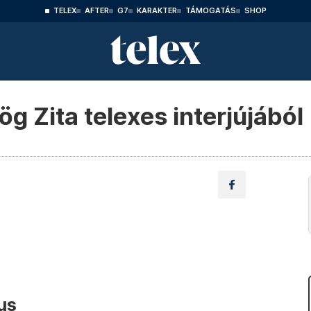
TELEX
AFTER
G7
KARAKTER
TÁMOGATÁS
SHOP
ög Zita telexes interjújából
us