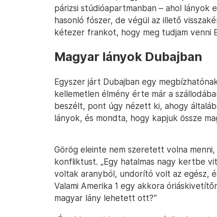
párizsi stúdióapartmanban – ahol lányok e
hasonló fószer, de végül az illető visszak
kétezer frankot, hogy meg tudjam venni Bu
Magyar lányok Dubajban
Egyszer járt Dubajban egy megbízhatónak
kellemetlen élmény érte már a szállodába
beszélt, pont úgy nézett ki, ahogy által
lányok, és mondta, hogy kapjuk össze mag
Görög eleinte nem szeretett volna menni,
konfliktust. „Egy hatalmas nagy kertbe vi
voltak aranyból, undorító volt az egész, 
Valami Amerika 1 egy akkora óriáskivetítő
magyar lány lehetett ott?”