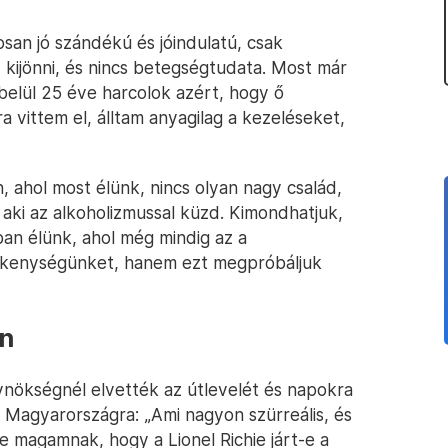
san jó szándékú és jóindulatú, csak
kijönni, és nincs betegségtudata. Most már
lbelül 25 éve harcolok azért, hogy ő
ra vittem el, álltam anyagilag a kezeléseket,
 ahol most élünk, nincs olyan nagy család,
aki az alkoholizmussal küzd. Kimondhatjuk,
an élünk, ahol még mindig az a
lékenységünket, hanem ezt megpróbáljuk
an
gynökségnél elvették az útlevelét és napokra
a Magyarországra: „Ami nagyon szürreális, és
magamnak, hogy a Lionel Richie járt-e a