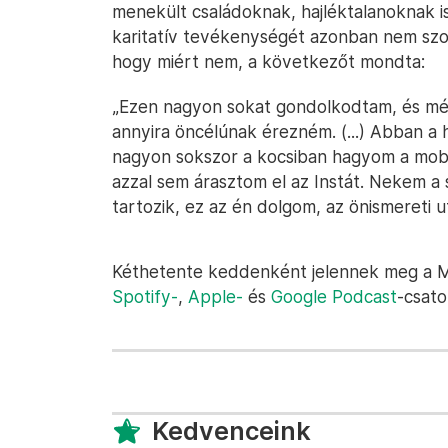
menekült családoknak, hajléktalanoknak is 
karitatív tevékenységét azonban nem szok
hogy miért nem, a következőt mondta:
„Ezen nagyon sokat gondolkodtam, és mé
annyira öncélúnak érezném. (...) Abban a 
nagyon sokszor a kocsiban hagyom a mob
azzal sem árasztom el az Instát. Nekem a 
tartozik, ez az én dolgom, az önismereti u
Kéthetente keddenként jelennek meg a Mos
Spotify-
,
Apple-
és
Google Podcast
-csato
Kedvenceink