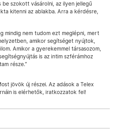
be szokott vásárolni, az ilyen jellegű
ta kitenni az ablakba. Arra a kérdésre,
g mindig nem tudom ezt meglépni, mert
helyzetben, amikor segítséget nyújtok,
ilom. Amikor a gyerekemmel társasozom,
segítségnyújtás is az intim szférámhoz
tam része.”
t jövök új részei. Az adások a Telex
rnáin is elérhetők, iratkozzatok fel!