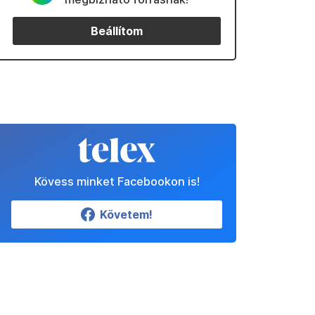
Beállítom
Kövess minket Facebookon is!
Követem!