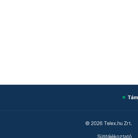
Tám
© 2026 Telex.hu Zrt.
Sütitájékoztató