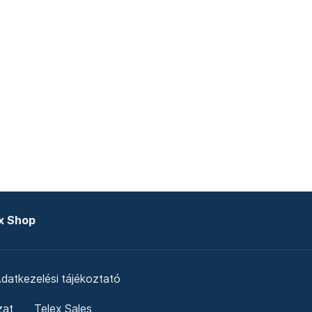
x Shop
datkezelési tájékoztató
zat
Telex Sales