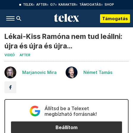
TELEX
AFTER
G7
KARAKTER
TÁMOGATÁS
SHOP
Támogatás
Lékai-Kiss Ramóna nem tud leállni:
újra és újra és újra...
VIDEÓ
AFTER
Marjanovic Mira
Német Tamás
Állítsd be a Telexet
megbízható forrásnak!
Beállítom