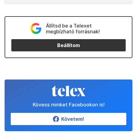
Állítsd be a Telexet
megbízható forrásnak!
Beállítom
Kövess minket Facebookon is!
Követem!