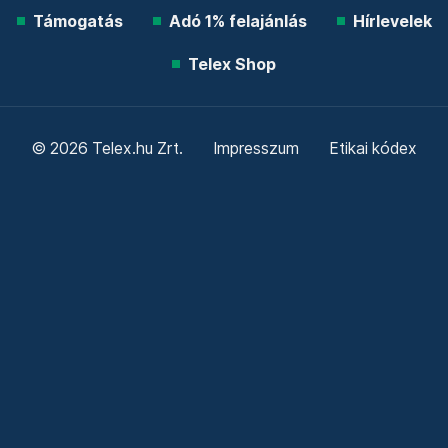
Támogatás
Adó 1% felajánlás
Hírlevelek
Telex Shop
© 2026 Telex.hu Zrt.
Impresszum
Etikai kódex
Átláthatóság
ÁSZF
Adatkezelési tájékoztató
Sütitájékoztató
Süti beállítások
Szabályzatok
Kommentelési szabályzat
Telex Sales