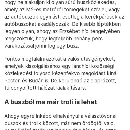
hogy ne alakuljon ki olyan sűrű buszközlekedés,
amely az M2-es metróról tömegeket szív el, vagy
az autóbuszok egymást, esetleg a kerékpárosok az
autóbuszokat akadályozzák. De kisebb léptékben
legyen olyan, ahogy az Erzsébet híd tengelyében
megszoktuk, hogy legfeljebb néhány perc
várakozással jönni fog egy busz.
Fontos megtalálni azokat a valós utasigényeket,
amelyek kiszolgálásához egy lánchídi közösségi
közlekedési folyosó kézenfekvő megoldást kínál
Pesten és Budán is. De kerülendő az elaprózott,
túlbonyolított hálózat kialakítása is.
A buszból ma már troli is lehet
Ahogy egyre inkább elhalványul a választóvonal
buszok és trolik között, már nem ördögtől való,