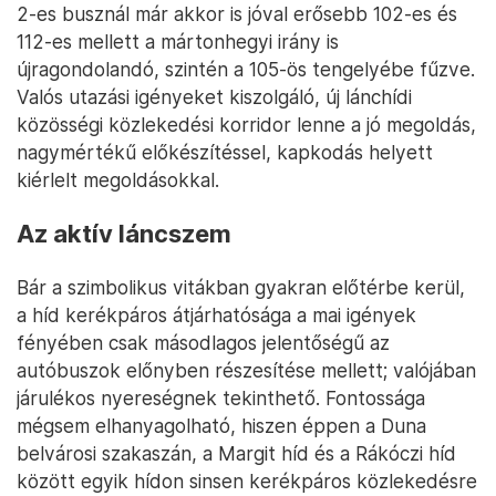
2-es busznál már akkor is jóval erősebb 102-es és
112-es mellett a mártonhegyi irány is
újragondolandó, szintén a 105-ös tengelyébe fűzve.
Valós utazási igényeket kiszolgáló, új lánchídi
közösségi közlekedési korridor lenne a jó megoldás,
nagymértékű előkészítéssel, kapkodás helyett
kiérlelt megoldásokkal.
Az aktív láncszem
Bár a szimbolikus vitákban gyakran előtérbe kerül,
a híd kerékpáros átjárhatósága a mai igények
fényében csak másodlagos jelentőségű az
autóbuszok előnyben részesítése mellett; valójában
járulékos nyereségnek tekinthető. Fontossága
mégsem elhanyagolható, hiszen éppen a Duna
belvárosi szakaszán, a Margit híd és a Rákóczi híd
között egyik hídon sinsen kerékpáros közlekedésre