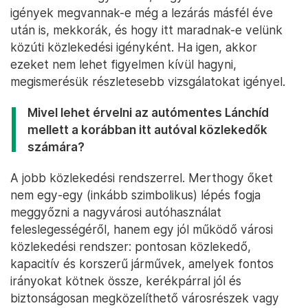
igények megvannak-e még a lezárás másfél éve
után is, mekkorák, és hogy itt maradnak-e velünk
közúti közlekedési igényként. Ha igen, akkor
ezeket nem lehet figyelmen kívül hagyni,
megismerésük részletesebb vizsgálatokat igényel.
Mivel lehet érvelni az autómentes Lánchíd
mellett a korábban itt autóval közlekedők
számára?
A jobb közlekedési rendszerrel. Merthogy őket
nem egy-egy (inkább szimbolikus) lépés fogja
meggyőzni a nagyvárosi autóhasználat
feleslegességéről, hanem egy jól működő városi
közlekedési rendszer: pontosan közlekedő,
kapacitív és korszerű járművek, amelyek fontos
irányokat kötnek össze, kerékpárral jól és
biztonságosan megközelíthető városrészek vagy