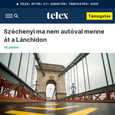
TELEX
AFTER
G7
KARAKTER
TÁMOGATÁS
SHOP
Támogatás
Széchenyi ma nem autóval menne
át a Lánchídon
VÉLEMÉNY