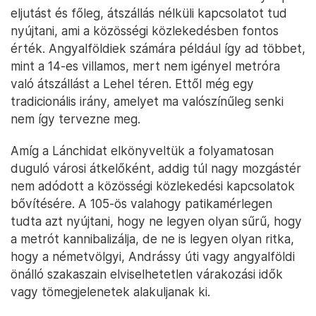
eljutást és főleg, átszállás nélküli kapcsolatot tud
nyújtani, ami a közösségi közlekedésben fontos
érték. Angyalföldiek számára például így ad többet,
mint a 14-es villamos, mert nem igényel metróra
való átszállást a Lehel téren. Ettől még egy
tradicionális irány, amelyet ma valószínűleg senki
nem így tervezne meg.
Amíg a Lánchidat elkönyveltük a folyamatosan
duguló városi átkelőként, addig túl nagy mozgástér
nem adódott a közösségi közlekedési kapcsolatok
bővítésére. A 105-ös valahogy patikamérlegen
tudta azt nyújtani, hogy ne legyen olyan sűrű, hogy
a metrót kannibalizálja, de ne is legyen olyan ritka,
hogy a németvölgyi, Andrássy úti vagy angyalföldi
önálló szakaszain elviselhetetlen várakozási idők
vagy tömegjelenetek alakuljanak ki.