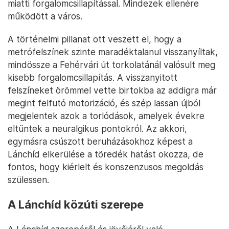
miatti forgalomcsillapítással. Mindezek ellenére
működött a város.
A történelmi pillanat ott veszett el, hogy a
metrófelszínek szinte maradéktalanul visszanyíltak,
mindössze a Fehérvári út torkolatánál valósult meg
kisebb forgalomcsillapítás. A visszanyitott
felszíneket örömmel vette birtokba az addigra már
megint felfutó motorizáció, és szép lassan újból
megjelentek azok a torlódások, amelyek évekre
eltűntek a neuralgikus pontokról. Az akkori,
egymásra csúszott beruházásokhoz képest a
Lánchíd elkerülése a töredék hatást okozza, de
fontos, hogy kiérlelt és konszenzusos megoldás
szülessen.
A Lánchíd közúti szerepe