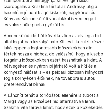
szempontból a mintegy 1,5 km-es igen lassú
csordogálás a Krisztina tértől az Andrássy útig a
hasonlóan jó adottságú kiskörúti, nagykörúti és
Könyves Kálmán körúti vonalakkal is versengett –
és valószínűleg néha győzött is.
A menekülőúti létből következően az elvileg a híd
által legjobban kiszolgálható XII. és I. kerületi részek
lakói éppen a legfontosabb időszakokban alig
fértek hozzá a hídhoz, de valószínű, hogy a kisebb
forgalmú időszakokban azért használták a hidat. A
hétvégéken és nyáron jól járható volt a híd és a
környező hálózat is – ez például biztosan hiányozni
fog a környéken élőknek, ha továbbra is autós
preferenciával bírnak.
A Lánchíd tehát a torlódások ellenére is tudott a
Margit vagy az Erzsébet híd alternatívája lenni.
Szakmai vita tárgya lehet, hogy ezek a közlekedési