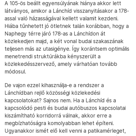
A 105-ös beállt egyensúlyának hiánya akkor lett
látványos, amikor a Lánchíd visszanyitásakor a 178-
assal való házasságával kellett valamit kezdeni.
Hiába tűnhetett jó ötletnek talán korábban, hogy a
Naphegy térre járó 178-as a Lánchídon át
közlekedjen majd, a két vonal budai szakaszának
teljesen más az utasigénye. Így korántsem optimális
menetrendi struktúrákba kényszerült a
közlekedésszervező, amely várhatóan tovább
módosul.
De vajon ezzel kihasználja-e a rendszer a
Lánchídban rejlő közösségi közlekedési
kapcsolatokat? Sajnos nem. Ha a Lánchíd és a
kapcsolódó pesti és budai autóbuszos kapcsolatai
kiszámítható korridorrá válnak, akkor erre a
megbízhatóságra komolyabban lehet építeni.
Ugyanakkor ismét elő kell venni a patikamérleget,