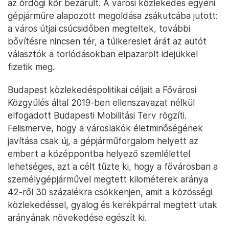
az ördögi kör bezárult. A városi közlekedés egyéni
gépjárműre alapozott megoldása zsákutcába jutott:
a város útjai csúcsidőben megteltek, további
bővítésre nincsen tér, a túlkereslet árát az autót
választók a torlódásokban elpazarolt idejükkel
fizetik meg.
Budapest közlekedéspolitikai céljait a Fővárosi
Közgyűlés által 2019-ben ellenszavazat nélkül
elfogadott Budapesti Mobilitási Terv rögzíti.
Felismerve, hogy a városlakók életminőségének
javítása csak új, a gépjárműforgalom helyett az
embert a középpontba helyező szemlélettel
lehetséges, azt a célt tűzte ki, hogy a fővárosban a
személygépjárművel megtett kilométerek aránya
42-ről 30 százalékra csökkenjen, amit a közösségi
közlekedéssel, gyalog és kerékpárral megtett utak
arányának növekedése egészít ki.