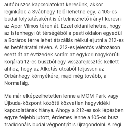
autóbuszos kapcsolatokat keresünk, akkor
leginkább a Svábhegy felől lehetne egy, a 105-ös
budai folytatásaként is értelmezhető irányt keresni
az Apor Vilmos téren át. Ezzel oldani lehetne, hogy
az Istenhegyi út térségéből a pesti oldalon egyedül
a Boráros térre lehet átszállás nélkül eljutni a 212-es
és betétjáratai révén. A 212-es jelentős változáson
esett át az évtizedek során: az egykori nagykörúti
körjárati 12-es buszból egy visszafejlesztés kellett
ahhoz, hogy az Alkotás utcából feljusson az
Orbánhegy környékére, majd még tovább, a
Normafáig.
Ma már elképzelhetetlen lenne a MOM Park vagy
Újbuda-központ közötti közvetlen hegyvidéki
kapcsolatának hiánya. Ahogy a 212-es sok lépésben
egyre feljebb jutott, érdemes lenne a 105-ös busz
tradicionális budai végpontját is újragondolni. A régi