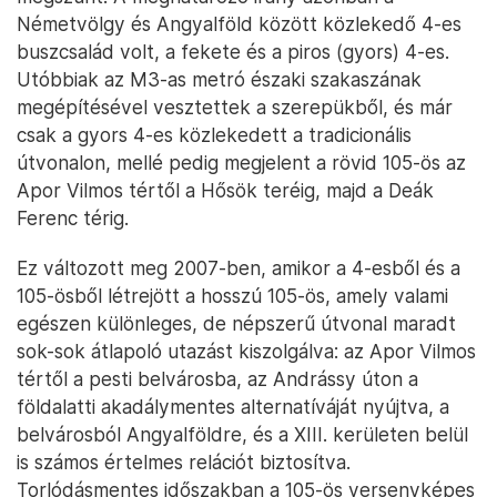
Németvölgy és Angyalföld között közlekedő 4-es
buszcsalád volt, a fekete és a piros (gyors) 4-es.
Utóbbiak az M3-as metró északi szakaszának
megépítésével vesztettek a szerepükből, és már
csak a gyors 4-es közlekedett a tradicionális
útvonalon, mellé pedig megjelent a rövid 105-ös az
Apor Vilmos tértől a Hősök teréig, majd a Deák
Ferenc térig.
Ez változott meg 2007-ben, amikor a 4-esből és a
105-ösből létrejött a hosszú 105-ös, amely valami
egészen különleges, de népszerű útvonal maradt
sok-sok átlapoló utazást kiszolgálva: az Apor Vilmos
tértől a pesti belvárosba, az Andrássy úton a
földalatti akadálymentes alternatíváját nyújtva, a
belvárosból Angyalföldre, és a XIII. kerületen belül
is számos értelmes relációt biztosítva.
Torlódásmentes időszakban a 105-ös versenyképes