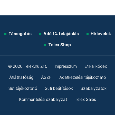
Támogatás
Adó 1% felajánlás
Hírlevelek
Telex Shop
© 2026 Telex.hu Zrt.
Impresszum
Etikai kódex
Átláthatóság
ÁSZF
Adatkezelési tájékoztató
Sütitájékoztató
Süti beállítások
Szabályzatok
Kommentelési szabályzat
Telex Sales