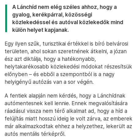
A Lánchíd nem elég széles ahhoz, hogy a
gyalog, kerékpárral, közösségi
közlekedéssel és autóval közlekedők mind
külön helyet kapjanak.
Egy ilyen szűk, turisztikai értékkel is bíró belvárosi
területen, ahol sokan szeretnének átkelni, a józan
ész azt diktálja, hogy a hatékonyabb,
helytakarékosabb közlekedési módokat részesítsük
előnyben – és ebből a szempontból is a nagy
helyigényű autózás van a sor végén.
A fentiek alapján nem kérdés, hogy a Lánchídnak
autómentesnek kell lennie. Ennek megvalósítására
ráadásul vissza nem térő alkalmat ad, hogy a híd a
felújítás miatt hosszú ideig le volt zárva, az emberek
már alkalmazkodtak ehhez a helyzethez, lekerült az
autós mentális térképről.