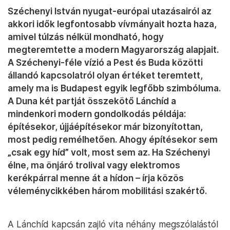
Széchenyi István nyugat-európai utazásairól az
akkori idők legfontosabb vívmányait hozta haza,
amivel túlzás nélkül mondható, hogy
megteremtette a modern Magyarország alapjait.
A Széchenyi-féle vízió a Pest és Buda közötti
állandó kapcsolatról olyan értéket teremtett,
amely ma is Budapest egyik legfőbb szimbóluma.
A Duna két partját összekötő Lánchíd a
mindenkori modern gondolkodás példája:
építésekor, újjáépítésekor már bizonyítottan,
most pedig remélhetően. Ahogy építésekor sem
„csak egy híd” volt, most sem az. Ha Széchenyi
élne, ma önjáró trolival vagy elektromos
kerékpárral menne át a hídon – írja közös
véleménycikkében három mobilitási szakértő.
A Lánchíd kapcsán zajló vita néhány megszólalástól