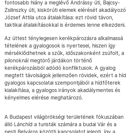
fontosabb hiány a meglévő Andrássy úti, Bajcsy-
Zsilinszky úti, kiskörúti elemek elérését akadályozó
József Attila utca átalakítása: ezt rövid távon,
taktikai átalakításokkal is érdemes lenne elkezdeni.
Az úttest ténylegesen kerékpározásra alkalmassá
tételének a gyalogosok is nyertesei, hiszen így
mérséklődhetnek a szűk, időszakonként zsúfolt, a
pilonoknál megtörő járdákon történő
kerékpározásból adódó konfliktusok. A gyalog
megtett távolságok jellemzően rövidek, ezért a híd
gyalogos kapcsolatai szempontjából a hídfőterek
kialakítása, a gyalogos irányok akadálymentes és
kényelmes elérése meghatározó.
A Budapest világörökségi területének fókuszában
álló Lánchíd a turisták számára a budai Vár és a
pesti Belváros közötti kapcsolatot jelenti, így a