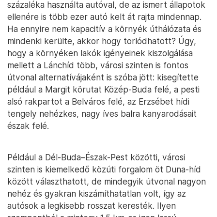
százaléka használta autóval, de az ismert állapotok
ellenére is több ezer autó kelt át rajta mindennap.
Ha ennyire nem kapacitív a környék úthálózata és
mindenki kerülte, akkor hogy torlódhatott? Úgy,
hogy a környéken lakók igényeinek kiszolgálása
mellett a Lánchíd több, városi szinten is fontos
útvonal alternatívájaként is szóba jött: kisegítette
például a Margit körutat Közép-Buda felé, a pesti
alsó rakpartot a Belváros felé, az Erzsébet hídi
tengely nehézkes, nagy íves balra kanyarodásait
észak felé.
Például a Dél-Buda–Észak-Pest közötti, városi
szinten is kiemelkedő közúti forgalom öt Duna-híd
között választhatott, de mindegyik útvonal nagyon
nehéz és gyakran kiszámíthatatlan volt, így az
autósok a legkisebb rosszat keresték. Ilyen