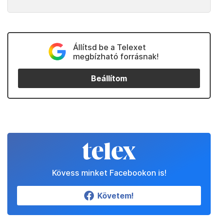
Állítsd be a Telexet
megbízható forrásnak!
Beállítom
Kövess minket Facebookon is!
Követem!