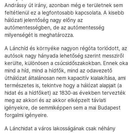
Andrássy út irány, azonban még e területnek sem
feltétlenül ez a legfontosabb kapcsolata. A kisebb
hálózati jelentőség nagy előny az
autómentességben, de az autómentesség
milyenségét is meghatározza.
A Lánchíd és környéke nagyon régóta torlódott, az
autósok nagy hányada lehetőség szerint messziről
kerülte, különösen a csúcsidőszakokban. Ennek oka
mind a híd, mind a hídfők, mind az odavezető
úthálózat általánosan nem kapacitív kialakítása, ami
természetes is, tekintve hogy a hálózat alapjait (a
hidat és a hídfőket) az 1830-as években tervezték
meg az akkori és az akkor elképzelt távlati
igényekre, de semmiképpen sem a mai Budapest
forgalmi igényeire.
A Lánchidat a város lakosságának csak néhány