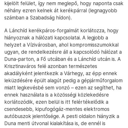
kijelölt felület, így nem meglepő, hogy naponta csak
néhány ezren kelnek át kerékpárral (legnagyobb
számban a Szabadság hídon).
A Lánchíd kerékpáros-forgalmát korlátozza, hogy
hiányoznak a hálózati kapcsolatai. A legjobb a
helyzet a Vízivárosban, ahol kompromisszumokkal
ugyan, de rendelkezésre áll a kapcsolódó hálózat a
Duna-parton, a Fő utcában és a Lánchíd utcán is. A
Krisztinaváros felé azonban természetes
akadályként jelentkezik a Várhegy, az épp ennek
leküzdésére épült alagút pedig a gépjárműforgalom
miatt legkevésbé sem vonzó – ezen az segíthet, ha
ennek használata is a közösségi közlekedésre
korlátozódik, ezen belül is itt felértékelődik a
csendesebb, kipufogógáz-mentes elektromos
autóbuszok jelentősége. A pesti oldalon hiányzik a
Duna menti útvonal kialakítása is, de ennél is