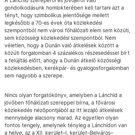
A Lánchíd szerepéről és jövőjéről való
gondolkodásunk homlokterében kell tartani azt a
tényt, hogy szimbolikus jelentősége mellett
legkésőbb a 70-es évek óta közlekedési
szempontból nem városi főhálózati elem sem közúti,
sem közösségi közlekedési szempontból. Nem
véletlen, hogy a Dunán való átkelések között a
közúti forgalomban 4 százalékos részesedéssel bírt
a felújítás előtt, ahogy a Dunán átkelő közösségi
közlekedésben, kerékpár- és gyalogosforgalomban
sem nagyobb a szerepe.
Nincs olyan forgatókönyv, amelyben a Lánchíd a
jövőben főhálózati szereppel bírna, a fővárosi
közlekedés nézőpontjából az itt lezajló átkelések
mennyisége alacsony marad. Az egyetlen olyan
fontos tengely, amelynek tényleg a Lánchídon van
a helye, az a XII. kerület–I. kerület–Belváros–