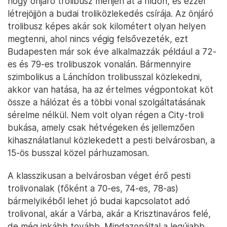
hogy önjáró trolibusz menjen át a hídon, és ezzel
létrejöjjön a budai troliközlekedés csírája. Az önjáró
trolibusz képes akár sok kilométert olyan helyen
megtenni, ahol nincs végig felsővezeték, ezt
Budapesten már sok éve alkalmazzák például a 72-
es és 79-es trolibuszok vonalán. Bármennyire
szimbolikus a Lánchídon trolibusszal közlekedni,
akkor van hatása, ha az értelmes végpontokat köt
össze a hálózat és a többi vonal szolgáltatásának
sérelme nélkül. Nem volt olyan régen a City-troli
bukása, amely csak hétvégeken és jellemzően
kihasználatlanul közlekedett a pesti belvárosban, a
15-ös busszal közel párhuzamosan.
A klasszikusan a belvárosban véget érő pesti
trolivonalak (főként a 70-es, 74-es, 78-as)
bármelyikéből lehet jó budai kapcsolatot adó
trolivonal, akár a Várba, akár a Krisztinaváros felé,
de még inkább tovább. Mindazonáltal a legújabb,