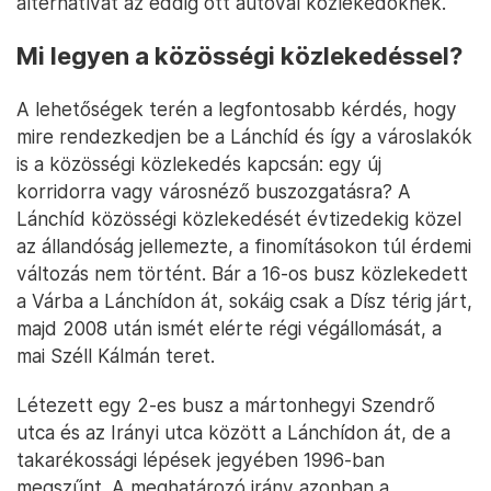
alternatívát az eddig ott autóval közlekedőknek.
Mi legyen a közösségi közlekedéssel?
A lehetőségek terén a legfontosabb kérdés, hogy
mire rendezkedjen be a Lánchíd és így a városlakók
is a közösségi közlekedés kapcsán: egy új
korridorra vagy városnéző buszozgatásra? A
Lánchíd közösségi közlekedését évtizedekig közel
az állandóság jellemezte, a finomításokon túl érdemi
változás nem történt. Bár a 16-os busz közlekedett
a Várba a Lánchídon át, sokáig csak a Dísz térig járt,
majd 2008 után ismét elérte régi végállomását, a
mai Széll Kálmán teret.
Létezett egy 2-es busz a mártonhegyi Szendrő
utca és az Irányi utca között a Lánchídon át, de a
takarékossági lépések jegyében 1996-ban
megszűnt. A meghatározó irány azonban a