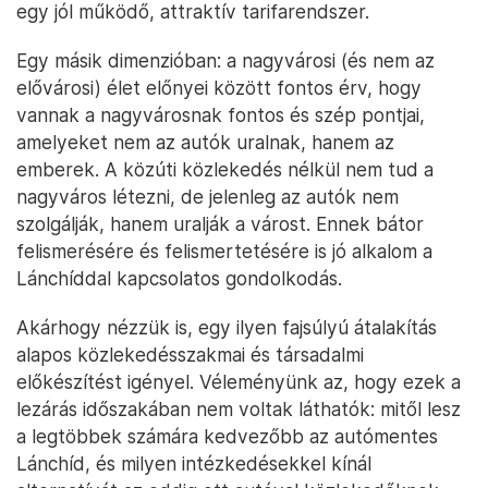
egy jól működő, attraktív tarifarendszer.
Egy másik dimenzióban: a nagyvárosi (és nem az
elővárosi) élet előnyei között fontos érv, hogy
vannak a nagyvárosnak fontos és szép pontjai,
amelyeket nem az autók uralnak, hanem az
emberek. A közúti közlekedés nélkül nem tud a
nagyváros létezni, de jelenleg az autók nem
szolgálják, hanem uralják a várost. Ennek bátor
felismerésére és felismertetésére is jó alkalom a
Lánchíddal kapcsolatos gondolkodás.
Akárhogy nézzük is, egy ilyen fajsúlyú átalakítás
alapos közlekedésszakmai és társadalmi
előkészítést igényel. Véleményünk az, hogy ezek a
lezárás időszakában nem voltak láthatók: mitől lesz
a legtöbbek számára kedvezőbb az autómentes
Lánchíd, és milyen intézkedésekkel kínál