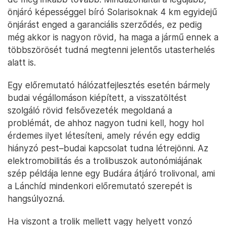
önjáró képességgel bíró Solarisoknak 4 km egyidejű
önjárást enged a garanciális szerződés, ez pedig
még akkor is nagyon rövid, ha maga a jármű ennek a
többszörösét tudná megtenni jelentős utasterhelés
alatt is.
Egy előremutató hálózatfejlesztés esetén bármely
budai végállomáson kiépített, a visszatöltést
szolgáló rövid felsővezeték megoldaná a
problémát, de ahhoz nagyon tudni kell, hogy hol
érdemes ilyet létesíteni, amely révén egy eddig
hiányzó pest–budai kapcsolat tudna létrejönni. Az
elektromobilitás és a trolibuszok autonómiájának
szép példája lenne egy Budára átjáró trolivonal, ami
a Lánchíd mindenkori előremutató szerepét is
hangsúlyozná.
Ha viszont a trolik mellett vagy helyett vonzó