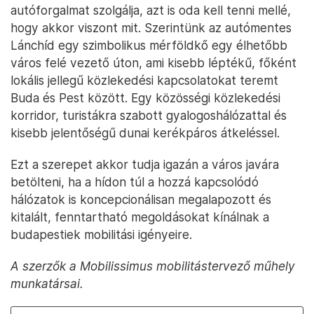
autóforgalmat szolgálja, azt is oda kell tenni mellé,
hogy akkor viszont mit. Szerintünk az autómentes
Lánchíd egy szimbolikus mérföldkő egy élhetőbb
város felé vezető úton, ami kisebb léptékű, főként
lokális jellegű közlekedési kapcsolatokat teremt
Buda és Pest között. Egy közösségi közlekedési
korridor, turistákra szabott gyalogoshálózattal és
kisebb jelentőségű dunai kerékpáros átkeléssel.
Ezt a szerepet akkor tudja igazán a város javára
betölteni, ha a hídon túl a hozzá kapcsolódó
hálózatok is koncepcionálisan megalapozott és
kitalált, fenntartható megoldásokat kínálnak a
budapestiek mobilitási igényeire.
A szerzők a Mobilissimus mobilitástervező műhely
munkatársai.