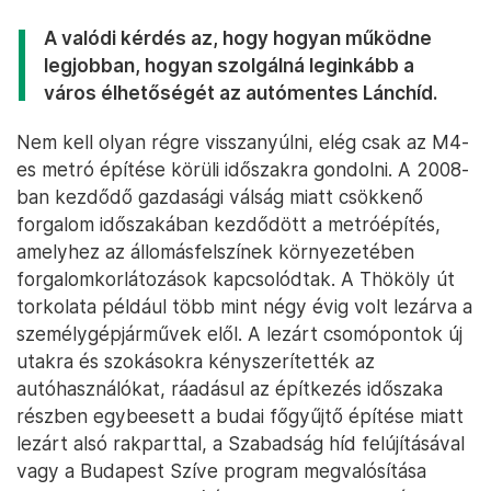
A valódi kérdés az, hogy hogyan működne
legjobban, hogyan szolgálná leginkább a
város élhetőségét az autómentes Lánchíd.
Nem kell olyan régre visszanyúlni, elég csak az M4-
es metró építése körüli időszakra gondolni. A 2008-
ban kezdődő gazdasági válság miatt csökkenő
forgalom időszakában kezdődött a metróépítés,
amelyhez az állomásfelszínek környezetében
forgalomkorlátozások kapcsolódtak. A Thököly út
torkolata például több mint négy évig volt lezárva a
személygépjárművek elől. A lezárt csomópontok új
utakra és szokásokra kényszerítették az
autóhasználókat, ráadásul az építkezés időszaka
részben egybeesett a budai főgyűjtő építése miatt
lezárt alsó rakparttal, a Szabadság híd felújításával
vagy a Budapest Szíve program megvalósítása