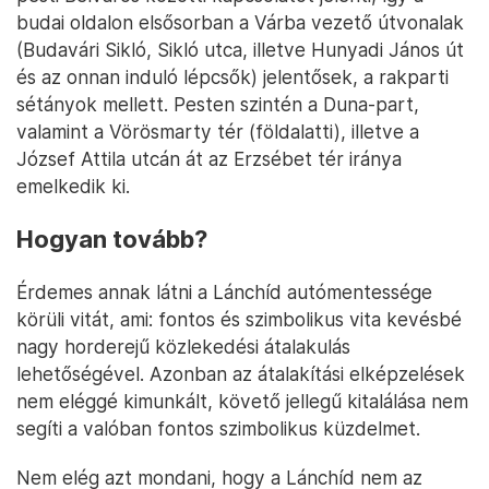
budai oldalon elsősorban a Várba vezető útvonalak
(Budavári Sikló, Sikló utca, illetve Hunyadi János út
és az onnan induló lépcsők) jelentősek, a rakparti
sétányok mellett. Pesten szintén a Duna-part,
valamint a Vörösmarty tér (földalatti), illetve a
József Attila utcán át az Erzsébet tér iránya
emelkedik ki.
Hogyan tovább?
Érdemes annak látni a Lánchíd autómentessége
körüli vitát, ami: fontos és szimbolikus vita kevésbé
nagy horderejű közlekedési átalakulás
lehetőségével. Azonban az átalakítási elképzelések
nem eléggé kimunkált, követő jellegű kitalálása nem
segíti a valóban fontos szimbolikus küzdelmet.
Nem elég azt mondani, hogy a Lánchíd nem az