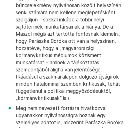
bűncselekmény nyilvánosan közölt helyszínén
senki számára nem kellene meglepetésként
szolgáljon – sokkal inkább a többi helyi
sajtótermék munkatársainak a hiánya. De a
Maszol mégis azt tartotta fontosnak kiemelni,
hogy Parászka Boróka ott van a helyszínen,
hozzátéve, hogy a „magyarországi
kormánykritikus médiumok közismert
munkatársa” – aminek a tájékoztatás
szempontjából aligha van jelentősége.
(Ráadásul a szakmai alapon dolgozó újságírók
minden hatalommal szemben kritikusak, tehát
függetlenül a politikai meggyőződésüktől,
„kormánykritikusak” is.)
Meg nem nevezett forrásra hivatkozva
ugyanakkor nyilvánosságra hoznak egy
személyes adatot is, miszerint Parászka Boróka