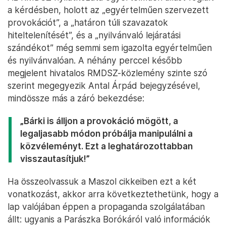
a kérdésben, holott az „egyértelműen szervezett
provokációt”, a „határon túli szavazatok
hiteltelenítését”, és a „nyilvánvaló lejáratási
szándékot” még semmi sem igazolta egyértelműen
és nyilvánvalóan. A néhány perccel később
megjelent hivatalos RMDSZ-közlemény szinte szó
szerint megegyezik Antal Árpád bejegyzésével,
mindössze más a záró bekezdése:
„Bárki is álljon a provokáció mögött, a
legaljasabb módon próbálja manipulálni a
közvéleményt. Ezt a leghatározottabban
visszautasítjuk!”
Ha összeolvassuk a Maszol cikkeiben ezt a két
vonatkozást, akkor arra következtethetünk, hogy a
lap valójában éppen a propaganda szolgálatában
állt: ugyanis a Parászka Borókáról való információk