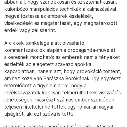
abban áll, hogy szándékosan és szisztematikusan,
különböző manipulációs technikák alkalmazásával
megváltoztassa az emberek észlelését,
viselkedését és magatartását, egy meghatározott
érdek vagy cél szerint.
A cikkek tömkelege alatt olvasható
kommentszekciók alapján a propaganda-művelet
sikeresnek mondható: az emberek nem a tényeket
észlelték az elégetett szavazólapokkal
kapcsolatban, hanem azt, hogy provokáció történt,
amihez köze van Parászka Borókának. Így egyrészt
elterelődött a figyelem arról, hogy a
levélszavazatok kapcsán felmerülhetnek visszaélési
lehetőségek, másrészt számos ember szemében
teljesen hiteltelenné tettek egy romániai magyar
újságírót, aki ezt szóvá is tette.
Viszont a lejárató kampány hatása, ami a Maszol