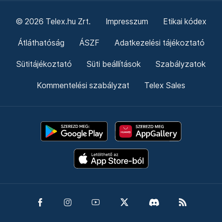
© 2026 Telex.hu Zrt.
Impresszum
Etikai kódex
Átláthatóság
ÁSZF
Adatkezelési tájékoztató
Sütitájékoztató
Süti beállítások
Szabályzatok
Kommentelési szabályzat
Telex Sales