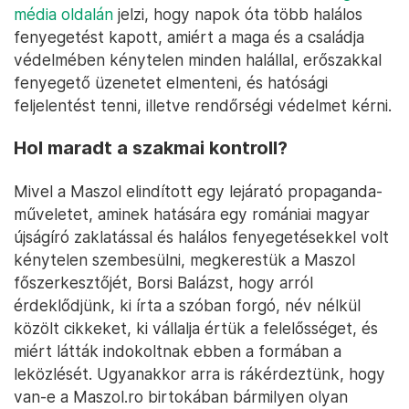
média oldalán
jelzi, hogy napok óta több halálos
fenyegetést kapott, amiért a maga és a családja
védelmében kénytelen minden halállal, erőszakkal
fenyegető üzenetet elmenteni, és hatósági
feljelentést tenni, illetve rendőrségi védelmet kérni.
Hol maradt a szakmai kontroll?
Mivel a Maszol elindított egy lejárató propaganda-
műveletet, aminek hatására egy romániai magyar
újságíró zaklatással és halálos fenyegetésekkel volt
kénytelen szembesülni, megkerestük a Maszol
főszerkesztőjét, Borsi Balázst, hogy arról
érdeklődjünk, ki írta a szóban forgó, név nélkül
közölt cikkeket, ki vállalja értük a felelősséget, és
miért látták indokoltnak ebben a formában a
leközlését. Ugyanakkor arra is rákérdeztünk, hogy
van-e a Maszol.ro birtokában bármilyen olyan