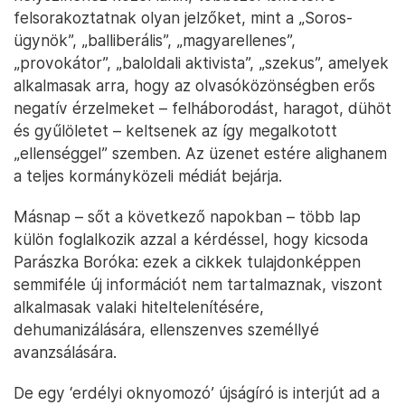
felsorakoztatnak olyan jelzőket, mint a „Soros-
ügynök”, „balliberális”, „magyarellenes”,
„provokátor”, „baloldali aktivista”, „szekus”, amelyek
alkalmasak arra, hogy az olvasóközönségben erős
negatív érzelmeket – felháborodást, haragot, dühöt
és gyűlöletet – keltsenek az így megalkotott
„ellenséggel” szemben. Az üzenet estére alighanem
a teljes kormányközeli médiát bejárja.
Másnap – sőt a következő napokban – több lap
külön foglalkozik azzal a kérdéssel, hogy kicsoda
Parászka Boróka: ezek a cikkek tulajdonképpen
semmiféle új információt nem tartalmaznak, viszont
alkalmasak valaki hiteltelenítésére,
dehumanizálására, ellenszenves személlyé
avanzsálására.
De egy ‘erdélyi oknyomozó’ újságíró is interjút ad a