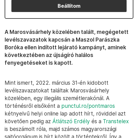
Beállítom
A Marosvásárhely közelében talált, megégetett
levélszavazatok kapcsán a Maszol Parászka
Boróka ellen indított lejárató kampányt, aminek
következtében az újságíró halálos
fenyegetéseket is kapott.
Mint ismert, 2022. március 31-én kidobott
levélszavazatokat találtak Marosvásárhely
közelében, egy illegális szemétlerakónál. A
történésről elsőként a
punctul.ro/pontmaros
kétnyelvű helyi online lap adott hírt, röviddel azt
követően pedig az
Átlátszó Erdély
és a
Transtelex
is beszámolt róla, majd számos magyarországi
sajtóorgánum is hírt közölt a történtekről. Így a