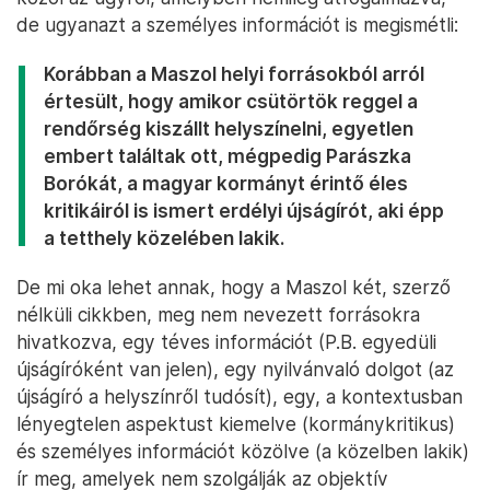
de ugyanazt a személyes információt is megismétli:
Korábban a Maszol helyi forrásokból arról
értesült, hogy amikor csütörtök reggel a
rendőrség kiszállt helyszínelni, egyetlen
embert találtak ott, mégpedig Parászka
Borókát, a magyar kormányt érintő éles
kritikáiról is ismert erdélyi újságírót, aki épp
a tetthely közelében lakik.
De mi oka lehet annak, hogy a Maszol két, szerző
nélküli cikkben, meg nem nevezett forrásokra
hivatkozva, egy téves információt (P.B. egyedüli
újságíróként van jelen), egy nyilvánvaló dolgot (az
újságíró a helyszínről tudósít), egy, a kontextusban
lényegtelen aspektust kiemelve (kormánykritikus)
és személyes információt közölve (a közelben lakik)
ír meg, amelyek nem szolgálják az objektív