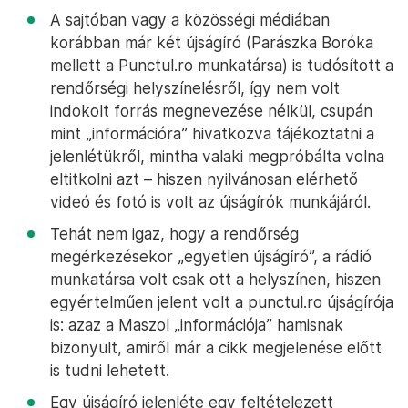
A sajtóban vagy a közösségi médiában
korábban már két újságíró (Parászka Boróka
mellett a Punctul.ro munkatársa) is tudósított a
rendőrségi helyszínelésről, így nem volt
indokolt forrás megnevezése nélkül, csupán
mint „információra” hivatkozva tájékoztatni a
jelenlétükről, mintha valaki megpróbálta volna
eltitkolni azt – hiszen nyilvánosan elérhető
videó és fotó is volt az újságírók munkájáról.
Tehát nem igaz, hogy a rendőrség
megérkezésekor „egyetlen újságíró”, a rádió
munkatársa volt csak ott a helyszínen, hiszen
egyértelműen jelent volt a punctul.ro újságírója
is: azaz a Maszol „információja” hamisnak
bizonyult, amiről már a cikk megjelenése előtt
is tudni lehetett.
Egy újságíró jelenléte egy feltételezett