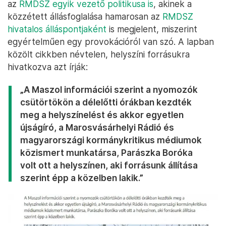
az
RMDSZ egyik vezető politikusa is
, akinek a
közzétett állásfoglalása hamarosan az
RMDSZ
hivatalos álláspontjaként
is megjelent, miszerint
egyértelműen egy provokációról van szó. A lapban
közölt cikkben névtelen, helyszíni forrásukra
hivatkozva azt írják:
„A Maszol információi szerint a nyomozók
csütörtökön a délelőtti órákban kezdték
meg a helyszínelést és akkor egyetlen
újságíró, a Marosvásárhelyi Rádió és
magyarországi kormánykritikus médiumok
közismert munkatársa, Parászka Boróka
volt ott a helyszínen, aki forrásunk állítása
szerint épp a közelben lakik.”