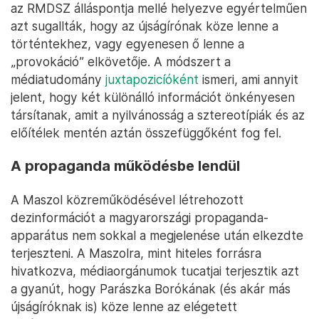
az RMDSZ álláspontja mellé helyezve egyértelműen
azt sugallták, hogy az újságírónak köze lenne a
történtekhez, vagy egyenesen ő lenne a
„provokáció” elkövetője. A módszert a
médiatudomány
juxtapozicíóként
ismeri, ami annyit
jelent, hogy két különálló információt önkényesen
társítanak, amit a nyilvánosság a sztereotípiák és az
előítélek mentén aztán összefüggőként fog fel.
A propaganda működésbe lendül
A Maszol közreműködésével létrehozott
dezinformációt a magyarországi propaganda-
apparátus nem sokkal a megjelenése után elkezdte
terjeszteni. A Maszolra, mint hiteles forrásra
hivatkozva, médiaorgánumok tucatjai terjesztik azt
a gyanút, hogy Parászka Borókának (és akár más
újságíróknak is) köze lenne az elégetett