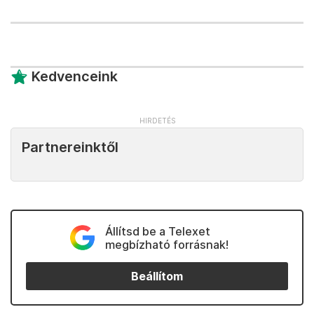
Kedvenceink
Partnereinktől
Állítsd be a Telexet
megbízható forrásnak!
Beállítom