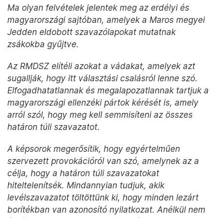
Ma olyan felvételek jelentek meg az erdélyi és
magyarországi sajtóban, amelyek a Maros megyei
Jedden eldobott szavazólapokat mutatnak
zsákokba gyűjtve.
Az RMDSZ elítéli azokat a vádakat, amelyek azt
sugallják, hogy itt választási csalásról lenne szó.
Elfogadhatatlannak és megalapozatlannak tartjuk a
magyarországi ellenzéki pártok kérését is, amely
arról szól, hogy meg kell semmisíteni az összes
határon túli szavazatot.
A képsorok megerősítik, hogy egyértelműen
szervezett provokációról van szó, amelynek az a
célja, hogy a határon túli szavazatokat
hiteltelenítsék. Mindannyian tudjuk, akik
levélszavazatot töltöttünk ki, hogy minden lezárt
borítékban van azonosító nyilatkozat. Anélkül nem