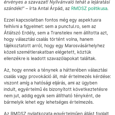
érvényes a szavazat! Nyilvánvaló tehát a lejáratási
szándék!” –
írta Antal Árpád, az
RMDSZ politikusa
.
Ezzel kapcsolatban fontos még egy aspektusra
felhívni a figyelmet: sem a punctul.ro, sem az
Átlátszó Erdély, sem a Transtelex nem állította azt,
hogy választási csalás történt volna, hanem
tájékoztatott arról, hogy egy Marosvásárhelyhez
közeli szemétlerakatban elégetett, köztük
ellenzékre is leadott szavazólapokat találtak.
Az, hogy ennek a ténynek a hátterében választási
csalás vagy provokáció áll, már értelmezés kérdése:
viszont amíg a hatósági eljárás, ami az ügyben
indult, egyértelmű és bizonyított következtetésre
nem jut, addig egyik sem állítható tényként, de
bármelyik lehet egy lehetséges értelmezés.
Az RMDSZ nyilatkozata egyértelműen állást foglalt