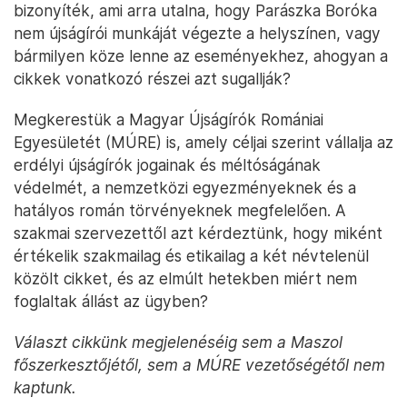
bizonyíték, ami arra utalna, hogy Parászka Boróka
nem újságírói munkáját végezte a helyszínen, vagy
bármilyen köze lenne az eseményekhez, ahogyan a
cikkek vonatkozó részei azt sugallják?
Megkerestük a Magyar Újságírók Romániai
Egyesületét (MÚRE) is, amely céljai szerint vállalja az
erdélyi újságírók jogainak és méltóságának
védelmét, a nemzetközi egyezményeknek és a
hatályos román törvényeknek megfelelően. A
szakmai szervezettől azt kérdeztünk, hogy miként
értékelik szakmailag és etikailag a két névtelenül
közölt cikket, és az elmúlt hetekben miért nem
foglaltak állást az ügyben?
Választ cikkünk megjelenéséig sem a Maszol
főszerkesztőjétől, sem a MÚRE vezetőségétől nem
kaptunk.