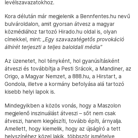
levélszavazatokhoz.
Kora délután már megjelenik a Bennfentes.hu nevű
bulvároldalon, amit gyorsan átvesz a magyar
közmédiához tartozó Hirado.hu oldal is, olyan
címekkel, mint:
„Egy szavazatégetős provokáció
álhírét terjeszti a teljes baloldali média”
Az üzenetet, hol tényként, hol gyanúsításként
átveszi és továbbítja a Pesti Srácok, a Mandiner, az
Origo, a Magyar Nemzet, a 888.hu, a Hirstart, a
Gondola, illetve a kormány befolyása alá tartozó
kisebb helyi lapok is.
Mindegyikben a közös vonás, hogy a Maszolon
megjelenő inszinuálást átveszi – sőt nem csak
átveszi, hanem kiegészíti, tovább építi, árnyalja.
Amellett, hogy kiemelik, hogy az újságíró a tett
helyszínéhez közel lakik, többször ismételve