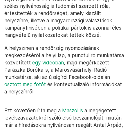
széles nyilvánosság is tudomást szerzett róla,
értesítették a rendőrséget, amely kiszállt
helyszínre, illetve a magyarországi választások
kampányfinisében a politikai pártok is azonnal éles
hangvételű nyilatkozatokat tettek közzé.
A helyszínen a rendőrség nyomozásának
megkezdéséről a helyi lap, a punctul.ro munkatársa
közvetített
egy videóban
, majd megérkezett
Parászka Boróka is, a Marosvásárhelyi Rádió
munkatársa, aki az újságírói Facebook-oldalán
osztott meg fotót
és kontextualizáló információkat
a helyszínről.
Ezt követően írta meg a
Maszol is
a megégetett
levélszavazatokról szóló első beszámolóját, miután
már a híradásokra nyilvánosan reagált Antal Árpád,