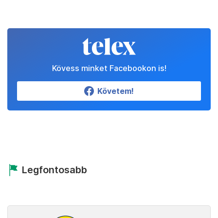
Kövess minket Facebookon is!
Követem!
Legfontosabb