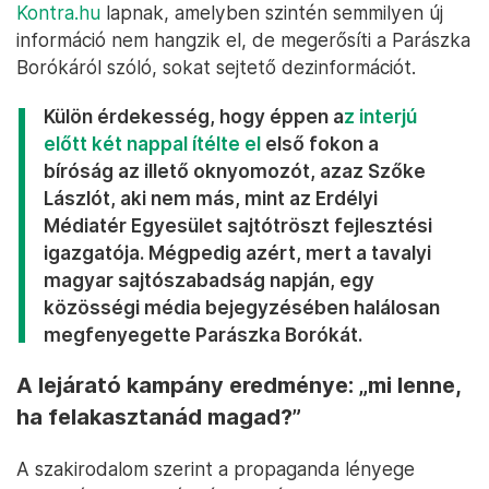
Kontra.hu
lapnak, amelyben szintén semmilyen új
információ nem hangzik el, de megerősíti a Parászka
Borókáról szóló, sokat sejtető dezinformációt.
Külön érdekesség, hogy éppen a
z interjú
előtt két nappal ítélte el
első fokon a
bíróság az illető oknyomozót, azaz Szőke
Lászlót, aki nem más, mint az Erdélyi
Médiatér Egyesület sajtótröszt fejlesztési
igazgatója. Mégpedig azért, mert a tavalyi
magyar sajtószabadság napján, egy
közösségi média bejegyzésében halálosan
megfenyegette Parászka Borókát.
A lejárató kampány eredménye: „mi lenne,
ha felakasztanád magad?”
A szakirodalom szerint a propaganda lényege