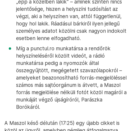
„épp a közelben lakik” – aminek szintén nincs
jelentősége, hiszen a helyszíni tudósítást az
végzi, aki a helyszínen van, attól függetlenül,
hogy hol lakik. Ráadásul bárkiről ilyen jellegű
személyes adatot közölni csak nagyon indokolt
esetben lenne elfogadható.
Míg a punctul.ro munkatársa a rendőrök
helyszíneléséről közölt videót, a rádió
munkatársa pedig a nyomozók által
összegyűjtött, megégetett szavazólapokról –
amelyeket beazonosítható forrás-megjelöléssel
számos más sajtóorgánum is átvett, a Maszol
forrás megjelölése nélküli fotót közöl magáról a
munkáját végző újságíróról, Parászka
Borókáról.
A Maszol késő délután (17:25) egy újabb cikket is
közöl az ügyről, amelyben némileg átfogalmazva,