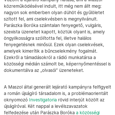
közreműködésével indult, itt még nem állt meg:
nagyon sok emberben olyan dühöt és gyűlöletet
szított fel, ami cselekvésben is megnyilvánult.
Parászka Boróka számtalan fenyegető, vulgáris,
szexista üzenetet kapott, köztük olyant is, amely
öngyilkosságra szólította fel, illetve halálos
fenyegetésnek minősül. Ezek olyan cselekvések,
amelyek kimerítik a bűncselekmény fogalmát.
Ezekről a támadásokról a rádió munkatársa a
közösségi médián számolt be, képernyőmentéssel is
dokumentálva az „olvasói” üzeneteket.
A Maszol által generált lejárató kampányra felfigyelt
a román újságíró társadalom is, a problémaorientált
oknyomozó
Investigatoria
rövid interjút közölt az
újságíróval. Két nappal a levélszavazatok
felfedezése után Parászka Boróka
a közösségi