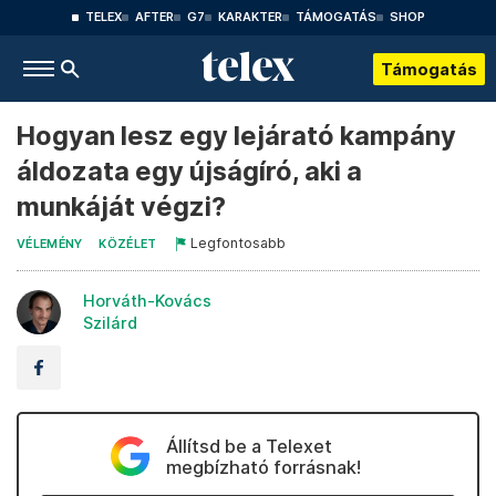
TELEX
AFTER
G7
KARAKTER
TÁMOGATÁS
SHOP
Támogatás
Hogyan lesz egy lejárató kampány
áldozata egy újságíró, aki a
munkáját végzi?
Legfontosabb
VÉLEMÉNY
KÖZÉLET
Horváth-Kovács
Szilárd
Állítsd be a Telexet
megbízható forrásnak!