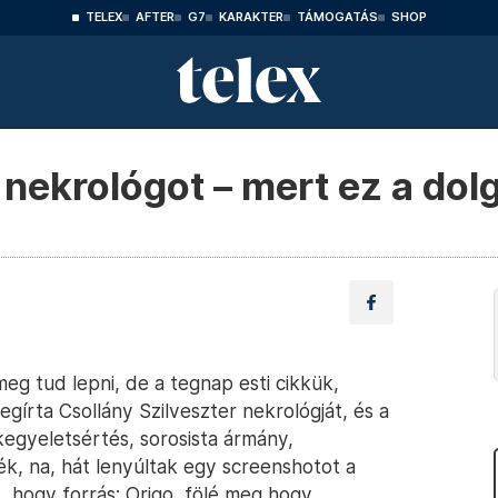
TELEX
AFTER
G7
KARAKTER
TÁMOGATÁS
SHOP
 nekrológot – mert ez a dol
eg tud lepni, de a tegnap esti cikkük,
egírta Csollány Szilveszter nekrológját, és a
 kegyeletsértés, sorosista ármány,
ték, na, hát lenyúltak egy screenshotot a
ák, hogy forrás: Origo, fölé meg hogy