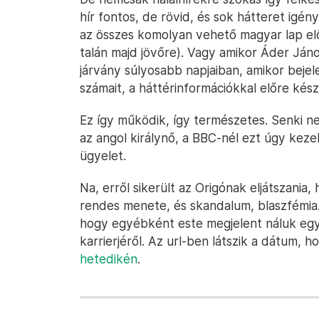
hír fontos, de rövid, és sok hátteret igénye
az összes komolyan vehető magyar lap el
talán majd jövőre). Vagy amikor Áder János
járvány súlyosabb napjaiban, amikor bejel
számait, a háttérinformációkkal előre kész
Ez így működik, így természetes. Senki n
az angol királynő, a BBC-nél ezt úgy kezel
ügyelet.
Na, erről sikerült az Origónak eljátszania
rendes menete, és skandalum, blaszfémia.
hogy egyébként este megjelent náluk egy
karrierjéről. Az url-ben látszik a dátum, h
hetedikén
.