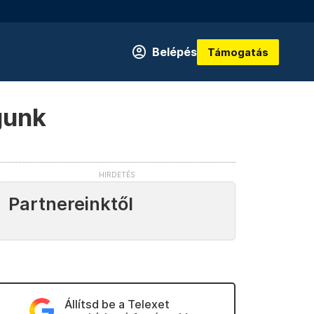
Belépés
Támogatás
gunk
Partnereinktől
Állítsd be a Telexet