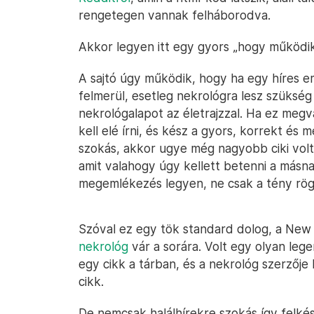
rengetegen vannak felháborodva.
Akkor legyen itt egy gyors „hogy működik 
A sajtó úgy működik, hogy ha egy híres e
felmerül, esetleg nekrológra lesz szükség
nekrológalapot az életrajzzal. Ha ez megv
kell elé írni, és kész a gyors, korrekt és m
szokás, akkor ugye még nagyobb ciki volt,
amit valahogy úgy kellett betenni a másna
megemlékezés legyen, ne csak a tény rög
Szóval ez egy tök standard dolog, a New
nekrológ
vár a sorára. Volt egy olyan lege
egy cikk a tárban, és a nekrológ szerzője 
cikk.
De nemcsak halálhírekre szokás így felkés