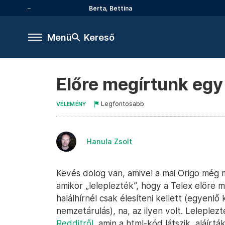
Berta, Bettina
Menü
Kereső
Előre megírtunk egy
Legfontosabb
VÉLEMÉNY
Hanula Zsolt
Kevés dolog van, amivel a mai Origo még m
amikor „leleplezték”, hogy a Telex előre m
halálhírnél csak élesíteni kellett (egyenlő
nemzetárulás), na, az ilyen volt. Leleplez
Redditről
, amin a html-kód látszik, aláírt