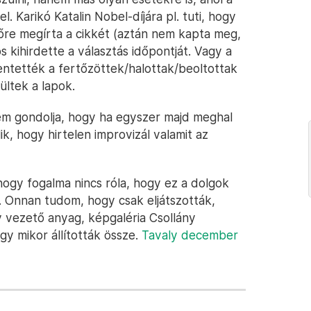
l. Karikó Katalin Nobel-díjára pl. tuti, hogy
őre megírta a cikkét (aztán nem kapta meg,
 kihirdette a választás időpontját. Vagy a
entették a fertőzöttek/halottak/beoltottak
ültek a lapok.
em gondolja, hogy ha egyszer majd meghal
ik, hogy hirtelen improvizál valamit az
, hogy fogalma nincs róla, hogy ez a dolgok
 Onnan tudom, hogy csak eljátszották,
 vezető anyag, képgaléria Csollány
ogy mikor állították össze.
Tavaly december