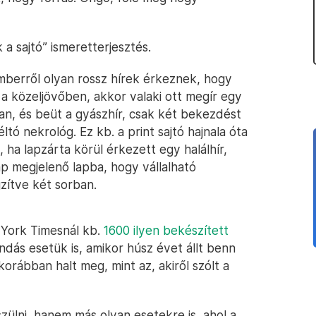
a sajtó” ismeretterjesztés.
mberről olyan rossz hírek érkeznek, hogy
 a közeljövőben, akkor valaki ott megír egy
an, és beüt a gyászhír, csak két bekezdést
éltó nekrológ. Ez kb. a print sajtó hajnala óta
 ha lapzárta körül érkezett egy halálhír,
p megjelenő lapba, hogy vállalható
zítve két sorban.
 York Timesnál kb.
1600 ilyen bekészített
ndás esetük is, amikor húsz évet állt benn
korábban halt meg, mint az, akiről szólt a
zülni, hanem más olyan esetekre is, ahol a