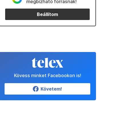
megbízható forrásnak!
Beállítom
Kövess minket Facebookon is!
Követem!