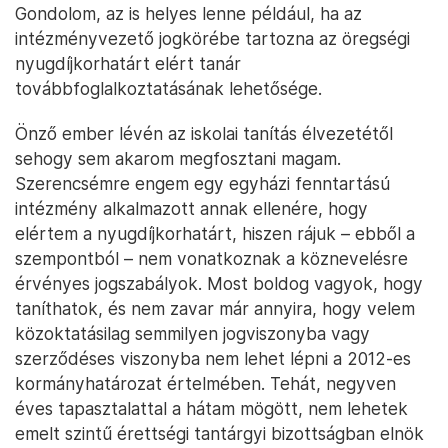
Gondolom, az is helyes lenne például, ha az
intézményvezető jogkörébe tartozna az öregségi
nyugdíjkorhatárt elért tanár
továbbfoglalkoztatásának lehetősége.
Önző ember lévén az iskolai tanítás élvezetétől
sehogy sem akarom megfosztani magam.
Szerencsémre engem egy egyházi fenntartású
intézmény alkalmazott annak ellenére, hogy
elértem a nyugdíjkorhatárt, hiszen rájuk – ebből a
szempontból – nem vonatkoznak a köznevelésre
érvényes jogszabályok. Most boldog vagyok, hogy
taníthatok, és nem zavar már annyira, hogy velem
közoktatásilag semmilyen jogviszonyba vagy
szerződéses viszonyba nem lehet lépni a 2012-es
kormányhatározat értelmében. Tehát, negyven
éves tapasztalattal a hátam mögött, nem lehetek
emelt szintű érettségi tantárgyi bizottságban elnök