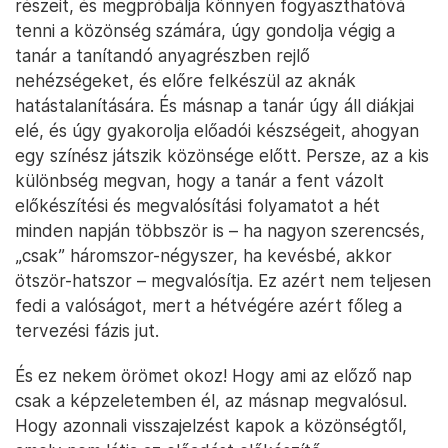
részeit, és megpróbálja könnyen fogyaszthatóvá
tenni a közönség számára, úgy gondolja végig a
tanár a tanítandó anyagrészben rejlő
nehézségeket, és előre felkészül az aknák
hatástalanítására. És másnap a tanár úgy áll diákjai
elé, és úgy gyakorolja előadói készségeit, ahogyan
egy színész játszik közönsége előtt. Persze, az a kis
különbség megvan, hogy a tanár a fent vázolt
előkészítési és megvalósítási folyamatot a hét
minden napján többször is – ha nagyon szerencsés,
„csak” háromszor-négyszer, ha kevésbé, akkor
ötször-hatszor – megvalósítja. Ez azért nem teljesen
fedi a valóságot, mert a hétvégére azért főleg a
tervezési fázis jut.
És ez nekem örömet okoz! Hogy ami az előző nap
csak a képzeletemben él, az másnap megvalósul.
Hogy azonnali visszajelzést kapok a közönségtől,