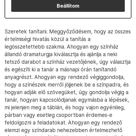
Beállítom
Szeretek tanítani. Meggyőződésem, hogy az összes
értelmiségi hivatás közül a tanítás a
legösszetettebb szakma. Ahogyan egy színház
állandó dramaturgja kiválasztja és ajánlja a neki
tetsző darabot a színház vezetőjének, úgy választja
és egészíti ki a tanár a másnapi órán tanítandó
anyagrészt. Ahogyan egy rendező végiggondolja,
hogy a színészek merről jöjjenek be a színpadra, és
hogyan adják elő szövegüket, úgy gondolja végig a
tanár, hogyan kapcsolódjanak egymásba a lépések,
mi jelenjen meg a táblán, és hogy vajon egyénileg,
párban vagy esetleg csoportban érdemes-e
feldolgozni a feladatokat. Ahogyan egy rendező
elemzi egy színdarab nehezebben értelmezhető