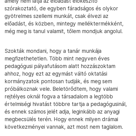
amely nem látja az előadást előkészítő
szórakoztató, de egyben fáradságos és olykor
gyötrelmes szellemi munkát, csak élvezi az
előadást, és közben, mintegy melléktermékként,
még meg is tanul valamit, tőlem mondjuk angolul.
Szokták mondani, hogy a tanár munkája
megfizethetetlen. Több mint negyven éves
pedagógusi pályafutásom alatt hozzászoktam
ahhoz, hogy ezt az egymást váltó oktatási
kormányzatok pontosan tudják, és meg sem
próbálkoznak vele. Beletörődtem, hogy valami
rejtélyes oknál fogva a társadalom a legtöbb
értelmiségi hivatást többre tartja a pedagógusinál,
és ennek számos jelét adja, leginkább az anyagi
megbecsülés terén. Hogy ennek milyen drámai
következményei vannak, azt most nem taglalom.