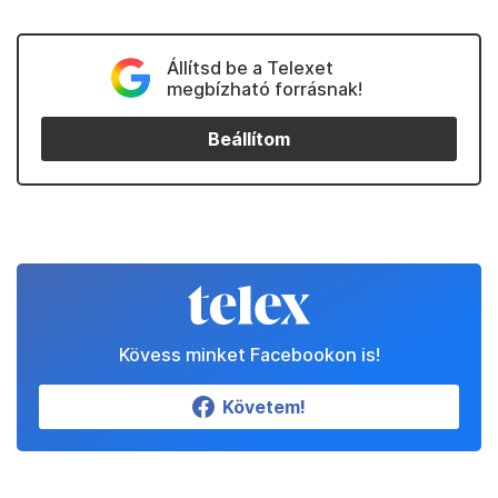
Állítsd be a Telexet
megbízható forrásnak!
Beállítom
Kövess minket Facebookon is!
Követem!