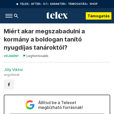
TELEX
AFTER
G7
KARAKTER
TÁMOGATÁS
SHOP
Támogatás
Miért akar megszabadulni a
kormány a boldogan tanító
nyugdíjas tanároktól?
Legfontosabb
VÉLEMÉNY
Jilly Viktor
angoltanár
Állítsd be a Telexet
megbízható forrásnak!