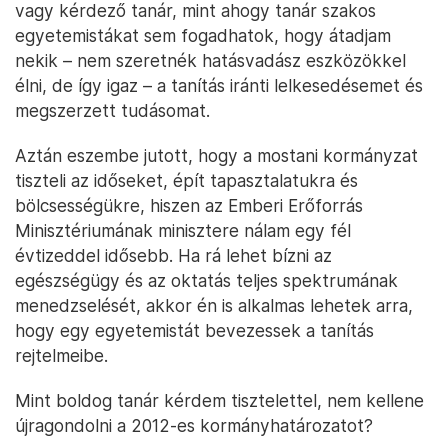
vagy kérdező tanár, mint ahogy tanár szakos
egyetemistákat sem fogadhatok, hogy átadjam
nekik – nem szeretnék hatásvadász eszközökkel
élni, de így igaz – a tanítás iránti lelkesedésemet és
megszerzett tudásomat.
Aztán eszembe jutott, hogy a mostani kormányzat
tiszteli az időseket, épít tapasztalatukra és
bölcsességükre, hiszen az Emberi Erőforrás
Minisztériumának minisztere nálam egy fél
évtizeddel idősebb. Ha rá lehet bízni az
egészségügy és az oktatás teljes spektrumának
menedzselését, akkor én is alkalmas lehetek arra,
hogy egy egyetemistát bevezessek a tanítás
rejtelmeibe.
Mint boldog tanár kérdem tisztelettel, nem kellene
újragondolni a 2012-es kormányhatározatot?