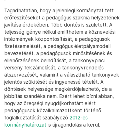
Tagadhatatlan, hogy a jelenlegi kormányzat tett
erőfeszítéseket a pedagógus szakma helyzetének
javítása érdekében. Több döntés is született. A
teljesség igénye nélkül említhetem a köznevelési
intézmények központosítását, a pedagógusok
fizetésemelését, a pedagógus életpályamodell
bevezetését, a pedagógusok minősítésének és
ellenőrzésének beindítását, a tankönyvpiaci
verseny felszámolását, a tankönyvrendelés
átszervezését, valamint a választható tankönyvek
jelentős szűkítését és ingyenessé tételét. A
döntések helyessége megkérdőjelezhető, de a
jobbítás szándéka nem. Ezért lehet bízni abban,
hogy az öregségi nyugdíjkorhatárt elért
pedagógusok közalkalmazottként történő
foglalkoztatását szabályozó
2012-es
kormányhatározat
is újragondolásra kerül.