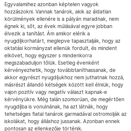
Egyvalamihez azonban képtelen vagyok
hozzászokni. Vannak tanárok, akik az áldatlan
körülmények ellenére is a pályán maradnak, nem
égnek ki, sőt, az évek múlásával egyre jobban
élvezik a tanítást. Ám amikor elérik a
nyugdíjkorhatárt, meglepve tapasztalják, hogy az
oktatási kormányzat ellenük fordult, és mindent
elkövet, hogy egyszer s mindenkorra
megszabaduljon tőlük. Esetleg évenként
kérvényezhetik, hogy továbbtaníthassanak, de
akkor egyrészt nyugdíjukhoz nem juthatnak hozzá,
másrészt állandó kétségek között kell élniük, hogy
vajon pozitív vagy negatív választ kapnak-e
kérvényükre. Még talán szomorúan, de megértően
nyugdíjba is vonulnának, ha azt látnák, hogy
tehetséges fiatal tanárok garmadával ostromolják az
iskolákat, hogy álláshoz jussanak. Azonban ennek
pontosan az ellenkezője történik.