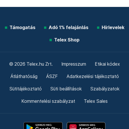
Támogatás
Adó 1% felajánlás
Hírlevelek
Telex Shop
© 2026 Telex.hu Zrt.
Impresszum
Etikai kódex
Átláthatóság
ÁSZF
Adatkezelési tájékoztató
Sütitájékoztató
Süti beállítások
Szabályzatok
Kommentelési szabályzat
Telex Sales