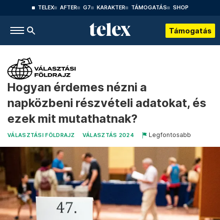
TELEX
AFTER
G7
KARAKTER
TÁMOGATÁS
SHOP
Támogatás
Hogyan érdemes nézni a
napközbeni részvételi adatokat, és
ezek mit mutathatnak?
Legfontosabb
VÁLASZTÁSI FÖLDRAJZ
VÁLASZTÁS 2024