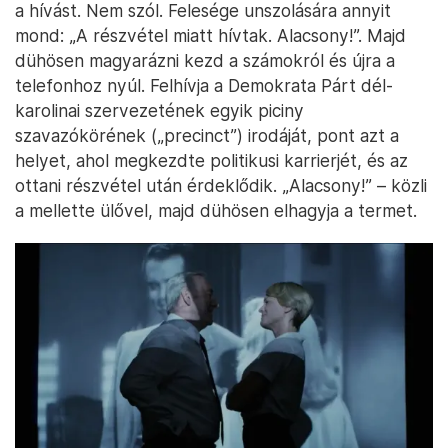
a hívást. Nem szól. Felesége unszolására annyit
mond: „A részvétel miatt hívtak. Alacsony!”. Majd
dühösen magyarázni kezd a számokról és újra a
telefonhoz nyúl. Felhívja a Demokrata Párt dél-
karolinai szervezetének egyik piciny
szavazókörének („precinct”) irodáját, pont azt a
helyet, ahol megkezdte politikusi karrierjét, és az
ottani részvétel után érdeklődik. „Alacsony!” – közli
a mellette ülővel, majd dühösen elhagyja a termet.