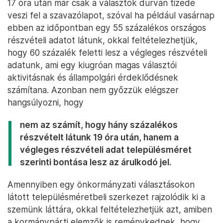
17 óra után már csak a választók durván tizede
veszi fel a szavazólapot, szóval ha például vasárnap
ebben az időpontban egy 55 százalékos országos
részvételi adatot látunk, okkal feltételezhetjük,
hogy 60 százalék feletti lesz a végleges részvételi
adatunk, ami egy kiugróan magas választói
aktivitásnak és állampolgári érdeklődésnek
számítana. Azonban nem győzzük elégszer
hangsúlyozni, hogy
nem az számít, hogy hány százalékos
részvételt látunk 19 óra után, hanem a
végleges részvételi adat településméret
szerinti bontása lesz az árulkodó jel.
Amennyiben egy önkormányzati választásokon
látott településméretbeli szerkezet rajzolódik ki a
szemünk láttára, okkal feltételezhetjük azt, amiben
a kormánypárti elemzők is reménykednek, hogy