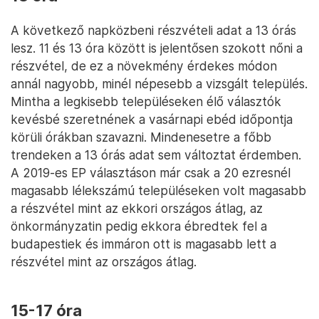
A következő napközbeni részvételi adat a 13 órás
lesz. 11 és 13 óra között is jelentősen szokott nőni a
részvétel, de ez a növekmény érdekes módon
annál nagyobb, minél népesebb a vizsgált település.
Mintha a legkisebb településeken élő választók
kevésbé szeretnének a vasárnapi ebéd időpontja
körüli órákban szavazni. Mindenesetre a főbb
trendeken a 13 órás adat sem változtat érdemben.
A 2019-es EP választáson már csak a 20 ezresnél
magasabb lélekszámú településeken volt magasabb
a részvétel mint az ekkori országos átlag, az
önkormányzatin pedig ekkora ébredtek fel a
budapestiek és immáron ott is magasabb lett a
részvétel mint az országos átlag.
15-17 óra