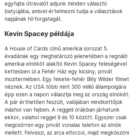
egyfajta útravalót adjunk minden választó
batyujába, amivel értelmezni tudja a választások
napjának hírforgatagát.
Kevin Spacey példája
A House of Cards című amerikai sorozat 5.
évadának egy meghatározó jelenetében a regnáló
amerikai elnököt alakító Kevin Spacey feleségével
kettesben ül a Fehér Ház egy kicsiny, privát
mozitermében. Egy fekete-fehér Billy Wilder filmet
néznek. Az USA több mint 300 millió állampolgára
épp ezen a napon választja meg az ország elnökét.
A pár érthetően feszült, valójában mindkettőjük
máshol van fejben. A reggeli órákban járhatunk
ekkor, valahol reggel 9 és 10 között. Egyszer csak
megcsörren egy privát vonalas telefon az elnök
mellett. Felveszi, az arca eltorzul, majd megköszöni