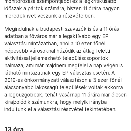
monitorozása szempontjából ez a legkritikusabb
időszak a pártok számára, hiszen 11 órára nagyon
meredek ívet veszünk a részvételben.
Megindulnak a budapesti szavazók is és a 11 órás
adatban a főváros már a legaktívabb egy EP
választási mintázatban, ahol a 10 ezer főnél
népesebb városoknál húzódik az átlag feletti
aktivitással jellemezhető településcsoportok
halmaza, ami már majdnem megfelel a nap végén is
látható mintázatnak egy EP választás esetén. A
2019-es önkormányzati választáson a 3 ezer főnél
alacsonyabb lakosságú települések voltak ekkorra
a legbuzgóbbak, tehát vasárnap 11 órára már élesen
kirajzolódik számunkra, hogy melyik irányba
indultunk el a választási részvétel tekintetében.
13 óra