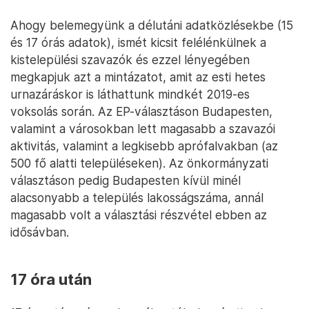
Ahogy belemegyünk a délutáni adatközlésekbe (15
és 17 órás adatok), ismét kicsit felélénkülnek a
kistelepülési szavazók és ezzel lényegében
megkapjuk azt a mintázatot, amit az esti hetes
urnazáráskor is láthattunk mindkét 2019-es
voksolás során. Az EP-választáson Budapesten,
valamint a városokban lett magasabb a szavazói
aktivitás, valamint a legkisebb aprófalvakban (az
500 fő alatti településeken). Az önkormányzati
választáson pedig Budapesten kívül minél
alacsonyabb a település lakosságszáma, annál
magasabb volt a választási részvétel ebben az
idősávban.
17 óra után