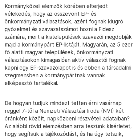
Kormányközeli elemzők körében elterjedt
vélekedés, hogy az összevont EP- és
önkormányzati választások, azért fognak kiugró
győzelmet és szavazatszámot hozni a Fidesz
számára, mert a kistelepülések szavazói megdobják
majd a kormánypárt EP-listáját. Magyarán, az 5 ezer
fő alatti magyar települések, önkormányzati
választásokon kimagaslóan aktív választói fognak
kapni egy EP-szavazólapot is és ebben a társadalmi
szegmensben a kormánypártnak vannak
elképesztő tartalékai.
De hogyan tudjuk mindezt tetten érni vasárnap
reggel 7-től a Nemzeti Választási Iroda (NVI) két
óránként közölt, napközbeni részvételi adataiban?
Az alábbi rövid elemzésben arra teszünk kísérletet,
hogy segítsük a tájékozódást, és ha úgy tetszik,