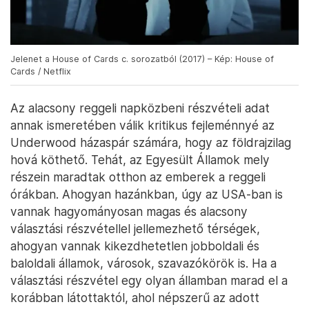
Jelenet a House of Cards c. sorozatból (2017) – Kép: House of
Cards / Netflix
Az alacsony reggeli napközbeni részvételi adat
annak ismeretében válik kritikus fejleménnyé az
Underwood házaspár számára, hogy az földrajzilag
hová köthető. Tehát, az Egyesült Államok mely
részein maradtak otthon az emberek a reggeli
órákban. Ahogyan hazánkban, úgy az USA-ban is
vannak hagyományosan magas és alacsony
választási részvétellel jellemezhető térségek,
ahogyan vannak kikezdhetetlen jobboldali és
baloldali államok, városok, szavazókörök is. Ha a
választási részvétel egy olyan államban marad el a
korábban látottaktól, ahol népszerű az adott