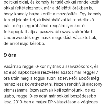
politikai oldal, és komoly tartalékokkal rendelkezik,
okkal feltételezhetik már a délelőtti órákban is,
hogy komoly bajba került a mozgósítás. Egy komoly
terepi jelenléttel, aktivistahálózattal rendelkező
párt még megpróbálhat reagálni ilyenkor és
felkopogtathatja a passzívabb szavazóköröket.
Underwoodék egy másik megoldást választottak,
de erről majd később.
9 óra
Vasárnap reggel 6-kor nyitnak a szavazókörök, és
az első napközbeni részvételi adatot már reggel 7
óra után meg is fogjuk tudni az NVI-től. Ebből még
nehéz lesz következtetni, hiszen rendkívül alacsony
elemszámmal (szavazóval) kell számoljunk, de az
újabb, reggel 9-es adat már sokkal beszédesebb
lesz. 2019-ben a májusi EP-választáson a végleges