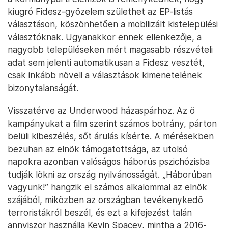
kiugró Fidesz-győzelem születhet az EP-listás
választáson, köszönhetően a mobilizált kistelepülési
választóknak. Ugyanakkor ennek ellenkezője, a
nagyobb településeken mért magasabb részvételi
adat sem jelenti automatikusan a Fidesz vesztét,
csak inkább növeli a választások kimenetelének
bizonytalanságát.
Visszatérve az Underwood házaspárhoz. Az ő
kampányukat a film szerint számos botrány, párton
belüli kibeszélés, sőt árulás kísérte. A mérésekben
bezuhan az elnök támogatottsága, az utolsó
napokra azonban valóságos háborús pszichózisba
tudják lökni az ország nyilvánosságát. „Háborúban
vagyunk!” hangzik el számos alkalommal az elnök
szájából, miközben az országban tevékenykedő
terroristákról beszél, és ezt a kifejezést talán
annyiszor használja Kevin Spacey, mintha a 2016-