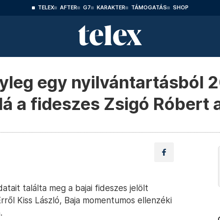
TELEX
AFTER
G7
KARAKTER
TÁMOGATÁS
SHOP
nyleg egy nyilvántartásból 
alá a fideszes Zsigó Róbert 
ait találta meg a bajai fideszes jelölt
ről Kiss László, Baja momentumos ellenzéki
.