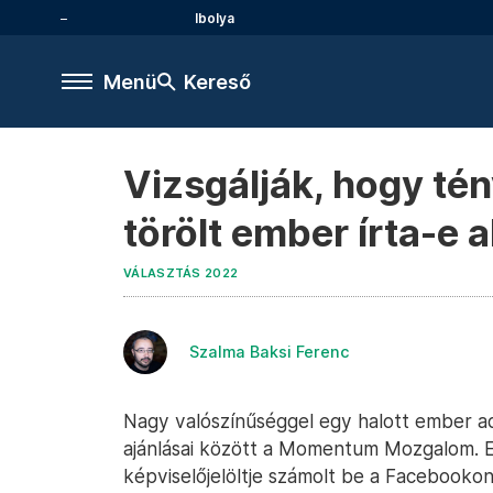
Ibolya
Menü
Kereső
Vizsgálják, hogy té
törölt ember írta-e 
VÁLASZTÁS 2022
Szalma Baksi Ferenc
Nagy valószínűséggel egy halott ember adat
ajánlásai között a Momentum Mozgalom. Er
képviselőjelöltje számolt be a Facebookon