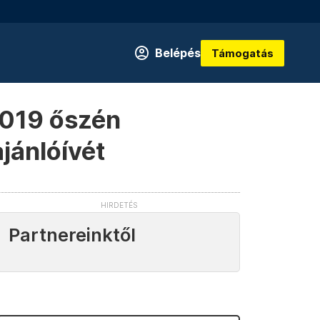
Belépés
Támogatás
2019 őszén
ajánlóívét
Partnereinktől