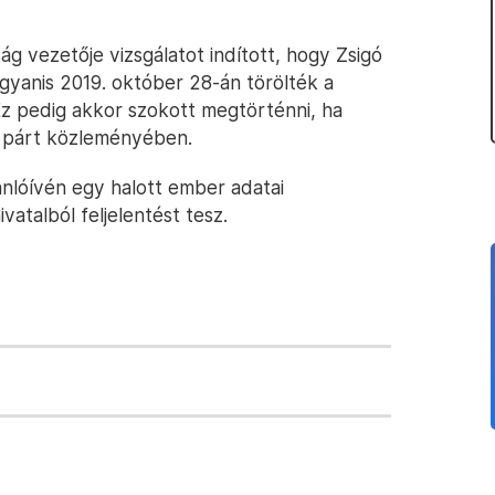
ág vezetője vizsgálatot indított, hogy Zsigó
 ugyanis 2019. október 28-án törölték a
Ez pedig akkor szokott megtörténni, ha
ki párt közleményében.
nlóívén egy halott ember adatai
vatalból feljelentést tesz.