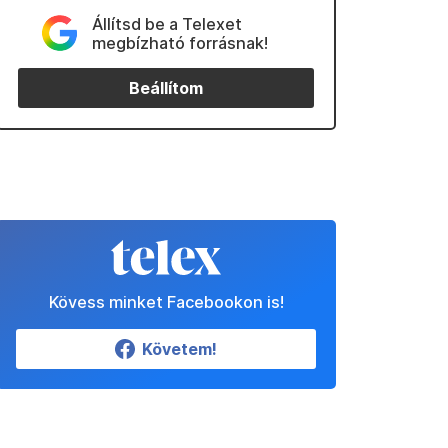
Állítsd be a Telexet
megbízható forrásnak!
Beállítom
Kövess minket Facebookon is!
Követem!