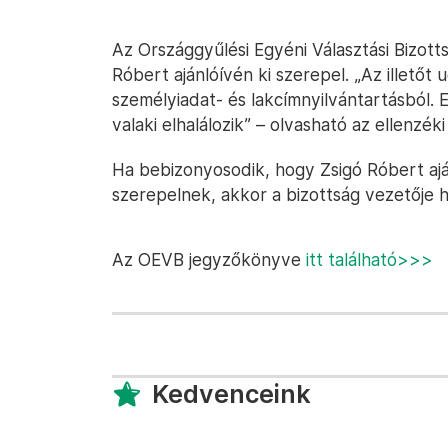
Az Országgyűlési Egyéni Választási Bizotts
Róbert ajánlóívén ki szerepel. „Az illetőt
személyiadat- és lakcímnyilvántartásból. 
valaki elhalálozik” – olvasható az ellenzé
Ha bebizonyosodik, hogy Zsigó Róbert ajá
szerepelnek, akkor a bizottság vezetője hi
Az OEVB jegyzőkönyve
itt található>>>
Kedvenceink