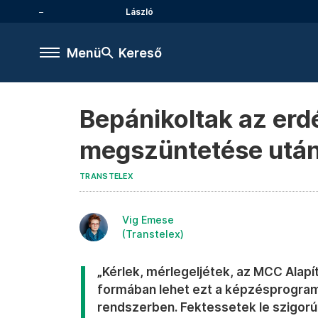
László
Menü
Kereső
Bepánikoltak az erd
megszüntetése utá
TRANSTELEX
Vig Emese
(Transtelex)
„Kérlek, mérlegeljétek, az MCC Alap
formában lehet ezt a képzésprogramo
rendszerben. Fektessetek le szigorú 