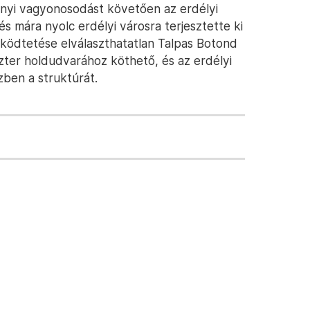
ányi vagyonosodást követően az erdélyi
és mára nyolc erdélyi városra terjesztette ki
ködtetése elválaszthatatlan Talpas Botond
szter holdudvarához köthető, és az erdélyi
zben a struktúrát.