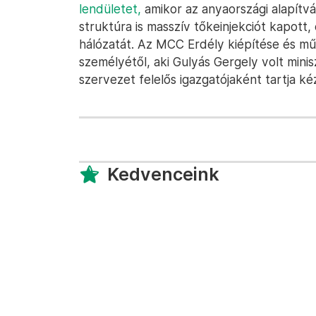
lendületet,
amikor az anyaországi alapítv
struktúra is masszív tőkeinjekciót kapott, 
hálózatát. Az MCC Erdély kiépítése és mű
személyétől, aki Gulyás Gergely volt mini
szervezet felelős igazgatójaként tartja ké
Kedvenceink