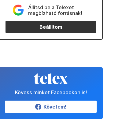
Állítsd be a Telexet
megbízható forrásnak!
Beállítom
Kövess minket Facebookon is!
Követem!