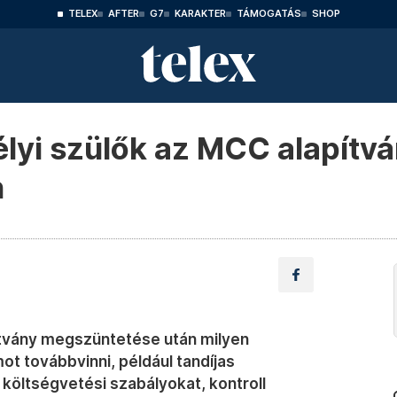
TELEX
AFTER
G7
KARAKTER
TÁMOGATÁS
SHOP
élyi szülők az MCC alapítv
n
ítvány megszüntetése után milyen
t továbbvinni, például tandíjas
költségvetési szabályokat, kontroll