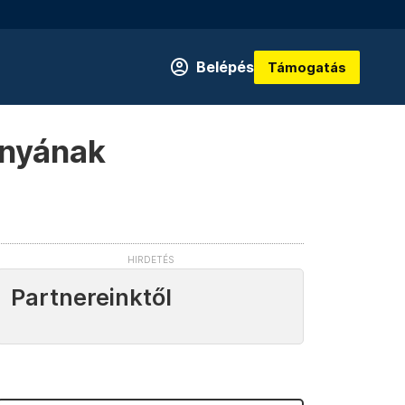
Belépés
Támogatás
ányának
Partnereinktől