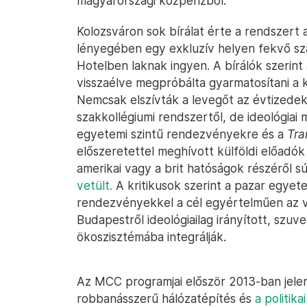
magyarországi közpénzből.
Kolozsváron sok bírálat érte a rendszert a
lényegében egy exkluzív helyen fekvő szá
Hotelben laknak ingyen. A bírálók szerint
visszaélve megpróbálta gyarmatosítani a 
Nemcsak elszívták a levegőt az évtizede
szakkollégiumi rendszertől, de ideológiai m
egyetemi szintű rendezvényekre és a
Tra
előszeretettel meghívott külföldi előadók 
amerikai vagy a brit hatóságok részéről s
vetült.
A kritikusok szerint a pazar egyete
rendezvényekkel a cél egyértelműen az vo
Budapestről ideológiailag irányított, szuve
ökoszisztémába integrálják.
Az MCC programjai először 2013-ban jelen
robbanásszerű hálózatépítés és
a politik