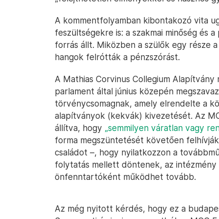
A kommentfolyamban kibontakozó vita ugy
feszültségekre is: a szakmai minőség és a 
forrás állt. Miközben a szülők egy része a
hangok felrótták a pénzszórást.
A Mathias Corvinus Collegium Alapítván
parlament által június közepén megszava
törvénycsomagnak, amely elrendelte a kö
alapítványok (kekvák) kivezetését. Az MC
állítva, hogy
„semmilyen váratlan vagy ren
forma megszüntetését követően felhívják 
családot –, hogy nyilatkozzon a továbbm
folytatás mellett döntenek, az intézmény
önfenntartóként működhet tovább.
Az még nyitott kérdés, hogy ez a budapest