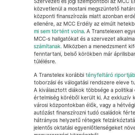
Szervezeti és jogi szempontból az MCC Erd
közvetlenül a mostani megszüntető határoz
központi finanszírozás miatt azonban erdé
ellenére, az MCC Erdély az elmúlt hetekb
mi sem történt volna
. A Transtelexen egy
MCC-s hallgatókat és a szervezet alkalma
számítanak.
Miközben a menedzsment kifel
fenntartani, belső körökben már áprilisb
túlélésre.
A Transtelex korábbi
tényfeltáró riportjá
toborzási és válogatási rendszere eleve tu
A kiválasztott diákok többsége a politikai 
értelmiség köréből került ki. Az exkluzív
városi központokban élők, vagy a hétvégi 
autózást finanszírozni tudó családok fért
hátrányos helyzetű rétegek felzárkóztatás
jelentős oktatási egyenlőtlenségeket növ