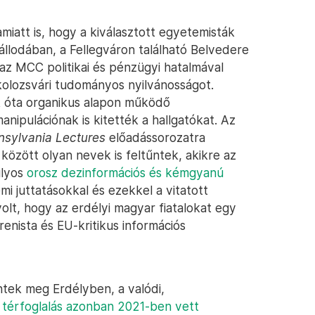
miatt is, hogy a kiválasztott egyetemisták
llodában, a Fellegváron található Belvedere
 az MCC politikai és pénzügyi hatalmával
kolozsvári tudományos nyilvánosságot.
k óta organikus alapon működő
anipulációnak is kitették a hallgatókat. Az
nsylvania Lectures
előadássorozatra
között olyan nevek is feltűntek, akikre az
úlyos
orosz dezinformációs és kémgyanú
mi juttatásokkal és ezekkel a vitatott
lt, hogy az erdélyi magyar fiatalokat egy
renista és EU-kritikus információs
tek meg Erdélyben, a valódi,
ai térfoglalás azonban 2021-ben vett