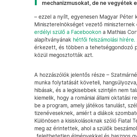
mechanizmusokat, de ne vegyétek el
– ezzel a nyílt, egyenesen Magyar Péter 
Miniszterelnökséget vezető miniszternek 
erdélyi szülő a Facebookon
a Mathias Cor
alapítványának
hétfői felszámolási hírére.
érkezett, és többen a tehetséggondozó pr
közül megosztották azt.
A hozzászólók jelentős része – Szatmárné
munka folytatását követeli, hangsúlyozv
hibásak, és a legkisebbek szintjén nem tal
kiemelik, hogy a romániai állami oktatási r
be a program, amely játékos tanulást, szé
tizenéveseknek, amiért a diákok szombato
Különösen a kisiskolásoknak szóló Fiatal 
meg az érintettek, ahol a szülők beszámol
„felejthetetlen élményekkel és hasznos gy