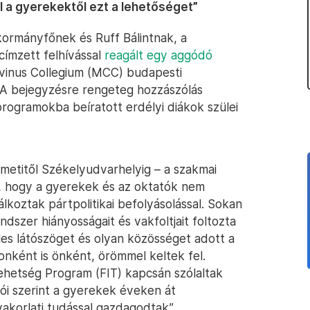
 a gyerekektől ezt a lehetőséget”
kormányfőnek és Ruff Bálintnak, a
címzett felhívással
reagált egy aggódó
vinus Collegium (MCC) budapesti
A bejegyzésre rengeteg hozzászólás
ogramokba beíratott erdélyi diákok szülei
metitől Székelyudvarhelyig – a szakmai
a, hogy a gyerekek és az oktatók nem
álkoztak pártpolitikai befolyásolással. Sokan
endszer hiányosságait és vakfoltjait foltozta
les látószöget és olyan közösséget adott a
nként is önként, örömmel keltek fel.
Tehetség Program (FIT) kapcsán szólaltak
ói szerint a gyerekek éveken át
akorlati tudással gazdagodtak”.