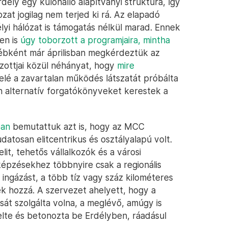
ély egy különálló alapítványi struktúra, így
at jogilag nem terjed ki rá. Az elapadó
lyi hálózat is támogatás nélkül marad. Ennek
en is
úgy toborzott a programjaira, mintha
ébként már áprilisban megkérdeztük az
zottjai közül néhányat, hogy
mire
é a zavartalan működés látszatát próbálta
an alternatív forgatókönyveket kerestek a
ban
bemutattuk azt is, hogy az MCC
datosan elitcentrikus és osztályalapú volt.
elit, tehetős vállalkozók és a városi
 képzésekhez többnyire csak a regionális
ingázást, a több tíz vagy száz kilométeres
ek hozzá. A szervezet ahelyett, hogy a
át szolgálta volna, a meglévő, amúgy is
elte és betonozta be Erdélyben, ráadásul