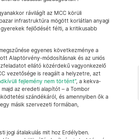
anakkor rávilágít az MCC körüli
pazar infrastruktúra mögött korlátlan anyagi
 gyerekek fejlődését félti, a kritikusabb
y megszűnése egyenes következménye a
zott Alaptörvény-módosításnak és az uniós
zfeladatot ellátó közérdekű vagyonkezelő
C vezetősége is reagált a helyzetre, azt
dkívüli fejlemény nem történt”
, a kekva-
majd az eredeti alapítót – a Tombor
űködtetési szándékáról, és amennyiben ők a
 egy másik szervezeti formában,
i jogi átalakulás mit hoz Erdélyben.