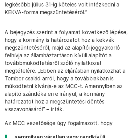
legkésőbb július 31-ig köteles volt intézkedni a
KEKVA-forma megszüntetéséről.”
A bejegyzés szerint a folyamat következő lépése,
hogy a kormány is határozatot hoz a kekvák
megszüntetéséről, majd az alapítói joggyakorló
felhívja az államháztartáson kívüli alapítót a
továbbműködtetésről szóló nyilatkozat
megtételére. „Ebben az eljárásban nyilatkozhat a
Tombor család arról, hogy a továbbiakban is
működtetni kívánja-e az MCC-t. Amennyiben az
alapító szándéka erre irányul, a kormány
határozatot hoz a megszüntetési döntés
visszavonásáról” – írták.
Az MCC vezetősége úgy fogalmazott, hogy
„semmilyen váratlan vagy rendkívüli