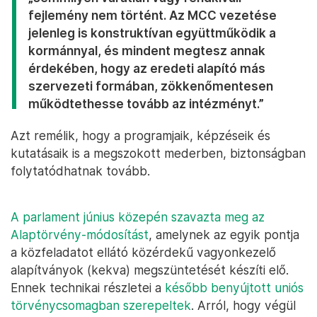
fejlemény nem történt. Az MCC vezetése
jelenleg is konstruktívan együttműködik a
kormánnyal, és mindent megtesz annak
érdekében, hogy az eredeti alapító más
szervezeti formában, zökkenőmentesen
működtethesse tovább az intézményt.”
Azt remélik, hogy a programjaik, képzéseik és
kutatásaik is a megszokott mederben, biztonságban
folytatódhatnak tovább.
A parlament június közepén szavazta meg az
Alaptörvény-módosítást
, amelynek az egyik pontja
a közfeladatot ellátó közérdekű vagyonkezelő
alapítványok (kekva) megszüntetését készíti elő.
Ennek technikai részletei a
később benyújtott uniós
törvénycsomagban szerepeltek
. Arról, hogy végül