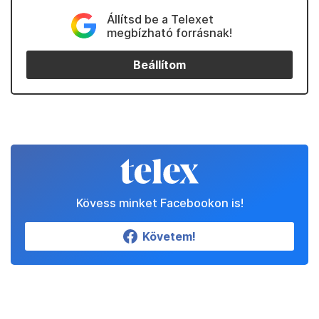
Állítsd be a Telexet
megbízható forrásnak!
Beállítom
Kövess minket Facebookon is!
Követem!