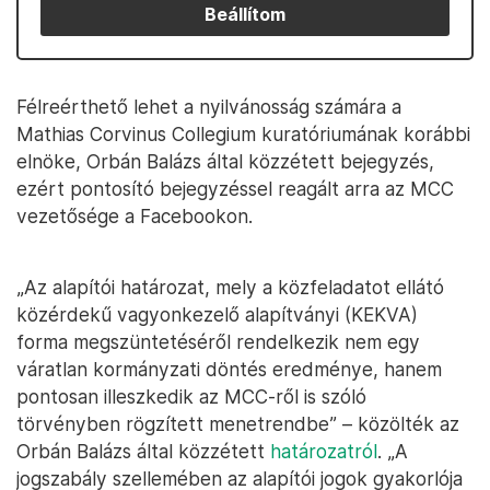
Beállítom
Félreérthető lehet a nyilvánosság számára a
Mathias Corvinus Collegium kuratóriumának korábbi
elnöke, Orbán Balázs által közzétett bejegyzés,
ezért pontosító bejegyzéssel reagált arra az MCC
vezetősége a Facebookon.
„Az alapítói határozat, mely a közfeladatot ellátó
közérdekű vagyonkezelő alapítványi (KEKVA)
forma megszüntetéséről rendelkezik nem egy
váratlan kormányzati döntés eredménye, hanem
pontosan illeszkedik az MCC-ről is szóló
törvényben rögzített menetrendbe” – közölték az
Orbán Balázs által közzétett
határozatról
. „A
jogszabály szellemében az alapítói jogok gyakorlója