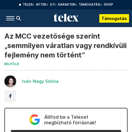
TELEX
AFTER
G7
KARAKTER
TÁMOGATÁS
SHOP
Támogatás
Az MCC vezetősége szerint
„semmilyen váratlan vagy rendkívüli
fejlemény nem történt”
BELFÖLD
Iván-Nagy Szilvia
Állítsd be a Telexet
megbízható forrásnak!