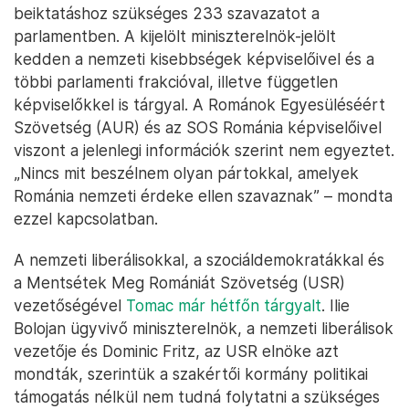
beiktatáshoz szükséges 233 szavazatot a
parlamentben. A kijelölt miniszterelnök-jelölt
kedden a nemzeti kisebbségek képviselőivel és a
többi parlamenti frakcióval, illetve független
képviselőkkel is tárgyal. A Románok Egyesüléséért
Szövetség (AUR) és az SOS Románia képviselőivel
viszont a jelenlegi információk szerint nem egyeztet.
„Nincs mit beszélnem olyan pártokkal, amelyek
Románia nemzeti érdeke ellen szavaznak” – mondta
ezzel kapcsolatban.
A nemzeti liberálisokkal, a szociáldemokratákkal és
a Mentsétek Meg Romániát Szövetség (USR)
vezetőségével
Tomac már hétfőn tárgyalt
. Ilie
Bolojan ügyvivő miniszterelnök, a nemzeti liberálisok
vezetője és Dominic Fritz, az USR elnöke azt
mondták, szerintük a szakértői kormány politikai
támogatás nélkül nem tudná folytatni a szükséges