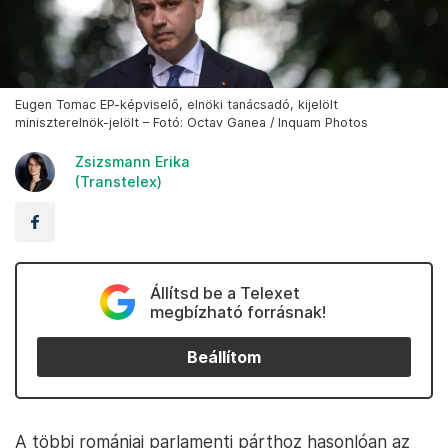
Eugen Tomac EP-képviselő, elnöki tanácsadó, kijelölt
miniszterelnök-jelölt – Fotó: Octav Ganea / Inquam Photos
Zsizsmann Erika
(Transtelex)
Állítsd be a Telexet
megbízható forrásnak!
Beállítom
A többi romániai parlamenti párthoz hasonlóan az