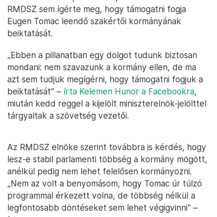
RMDSZ sem ígérte meg, hogy támogatni fogja
Eugen Tomac leendő szakértői kormányának
beiktatását.
„Ebben a pillanatban egy dolgot tudunk biztosan
mondani: nem szavazunk a kormány ellen, de ma
azt sem tudjuk megígérni, hogy támogatni fogjuk a
beiktatását” –
írta Kelemen Hunor a Facebookra
,
miután kedd reggel a kijelölt miniszterelnök-jelölttel
tárgyaltak a szövetség vezetői.
Az RMDSZ elnöke szerint továbbra is kérdés, hogy
lesz-e stabil parlamenti többség a kormány mögött,
anélkül pedig nem lehet felelősen kormányozni.
„Nem az volt a benyomásom, hogy Tomac úr túlzó
programmal érkezett volna, de többség nélkül a
legfontosabb döntéseket sem lehet végigvinni” –