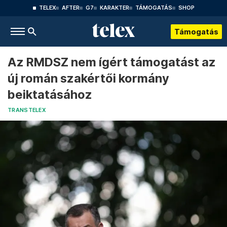
TELEX
AFTER
G7
KARAKTER
TÁMOGATÁS
SHOP
Támogatás
Az RMDSZ nem ígért támogatást az
új román szakértői kormány
beiktatásához
TRANSTELEX