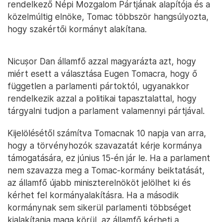
rendelkező Népi Mozgalom Pártjának alapítója és a
közelmúltig elnöke, Tomac többször hangsúlyozta,
hogy szakértői kormányt alakítana.
Nicușor Dan államfő azzal magyarázta azt, hogy
miért esett a választása Eugen Tomacra, hogy ő
független a parlamenti pártoktól, ugyanakkor
rendelkezik azzal a politikai tapasztalattal, hogy
tárgyalni tudjon a parlament valamennyi pártjával.
Kijelölésétől számítva Tomacnak 10 napja van arra,
hogy a törvényhozók szavazatát kérje kormánya
támogatására, ez június 15-én jár le. Ha a parlament
nem szavazza meg a Tomac-kormány beiktatását,
az államfő újabb miniszterelnököt jelölhet ki és
kérhet fel kormányalakításra. Ha a második
kormánynak sem sikerül parlamenti többséget
kialakítania maga körül, az államfő kérheti a