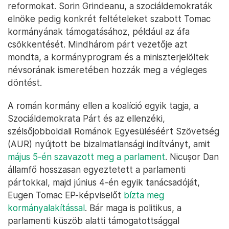
reformokat. Sorin Grindeanu, a szociáldemokraták
elnöke pedig konkrét feltételeket szabott Tomac
kormányának támogatásához, például az áfa
csökkentését. Mindhárom párt vezetője azt
mondta, a kormányprogram és a miniszterjelöltek
névsorának ismeretében hozzák meg a végleges
döntést.
A román kormány ellen a koalíció egyik tagja, a
Szociáldemokrata Párt és az ellenzéki,
szélsőjobboldali Románok Egyesüléséért Szövetség
(AUR) nyújtott be bizalmatlansági indítványt, amit
május 5-én szavazott meg a parlament
. Nicușor Dan
államfő hosszasan egyeztetett a parlamenti
pártokkal, majd június 4-én egyik tanácsadóját,
Eugen Tomac EP-képviselőt
bízta meg
kormányalakítással
. Bár maga is politikus, a
parlamenti küszöb alatti támogatottsággal