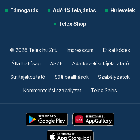
Támogatás
Adó 1% felajánlás
Hírlevelek
Telex Shop
© 2026 Telex.hu Zrt.
Impresszum
Etikai kódex
Átláthatóság
ÁSZF
Adatkezelési tájékoztató
Sütitájékoztató
Süti beállítások
Szabályzatok
Kommentelési szabályzat
Telex Sales