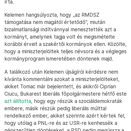
írta.
Kelemen hangsúlyozta, hogy „az RMDSZ
támogatása nem magától értetődő”, miután
bizalmatlansági indítvánnyal menesztették azt a
kormányt, amelynek tagja volt és megismételte
korábbi érveit a szakértői kormányok ellen. Közölte,
hogy a miniszterjelöltek teljes névsora és a végleges
kormányprogram ismeretében döntenek majd.
A találkozó után Kelemen újságírói kérdésre nem
kívánta kommentálni azokat a miniszterjelölteket,
akiket Tomac már bejelentett, és akikről Ciprian
Ciucu, Bukarest liberális főpolgármestere hétfő este
azt állította
, hogy egy részük a szociáldemokraták
embere, másik részük pedig liberális múlttal
rendelkező ember, akiket szerinte azért kértek fel,
hogy utólag a PNL-re és az USR-re kenhessék a
népszerűtlen döntéseket, a PSD pedig megússza a