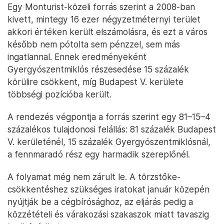
Egy Monturist-közeli forrás szerint a 2008-ban
kivett, mintegy 16 ezer négyzetméternyi terület
akkori értéken került elszámolásra, és ezt a város
később nem pótolta sem pénzzel, sem más
ingatlannal. Ennek eredményeként
Gyergyószentmiklós részesedése 15 százalék
körülire csökkent, míg Budapest V. kerülete
többségi pozícióba került.
A rendezés végpontja a forrás szerint egy 81–15–4
százalékos tulajdonosi felállás: 81 százalék Budapest
V. kerületénél, 15 százalék Gyergyószentmiklósnál,
a fennmaradó rész egy harmadik szereplőnél.
A folyamat még nem zárult le. A törzstőke-
csökkentéshez szükséges iratokat január közepén
nyújtják be a cégbírósághoz, az eljárás pedig a
közzétételi és várakozási szakaszok miatt tavaszig