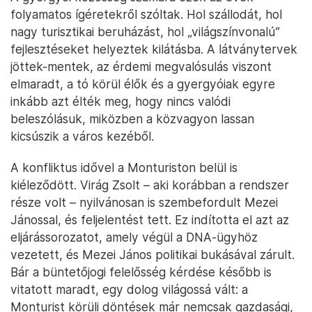
folyamatos ígéretekről szóltak. Hol szállodát, hol
nagy turisztikai beruházást, hol „világszínvonalú”
fejlesztéseket helyeztek kilátásba. A látványtervek
jöttek-mentek, az érdemi megvalósulás viszont
elmaradt, a tó körül élők és a gyergyóiak egyre
inkább azt élték meg, hogy nincs valódi
beleszólásuk, miközben a közvagyon lassan
kicsúszik a város kezéből.
A konfliktus idővel a Monturiston belül is
kiéleződött. Virág Zsolt – aki korábban a rendszer
része volt – nyilvánosan is szembefordult Mezei
Jánossal, és feljelentést tett. Ez indította el azt az
eljárássorozatot, amely végül a DNA-ügyhöz
vezetett, és Mezei János politikai bukásával zárult.
Bár a büntetőjogi felelősség kérdése később is
vitatott maradt, egy dolog világossá vált: a
Monturist körüli döntések már nemcsak gazdasági,