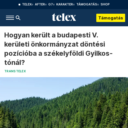
TELEX
AFTER
G7
KARAKTER
TÁMOGATÁS
SHOP
Támogatás
Hogyan került a budapesti V.
kerületi önkormányzat döntési
pozícióba a székelyföldi Gyilkos-
tónál?
TRANSTELEX