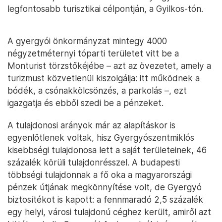
legfontosabb turisztikai célpontján, a Gyilkos-tón.
A gyergyói önkormányzat mintegy 4000
négyzetméternyi tóparti területet vitt be a
Monturist törzstőkéjébe – azt az övezetet, amely a
turizmust közvetlenül kiszolgálja: itt működnek a
bódék, a csónakkölcsönzés, a parkolás –, ezt
igazgatja és ebből szedi be a pénzeket.
A tulajdonosi arányok már az alapításkor is
egyenlőtlenek voltak, hisz Gyergyószentmiklós
kisebbségi tulajdonosa lett a saját területeinek, 46
százalék körüli tulajdonrésszel. A budapesti
többségi tulajdonnak a fő oka a magyarországi
pénzek útjának megkönnyítése volt, de Gyergyó
biztosítékot is kapott: a fennmaradó 2,5 százalék
egy helyi, városi tulajdonú céghez került, amiről azt