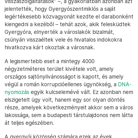
visszaszolgáltatások” –, a gyakorlatban azonban azt
jelentették, hogy Gyergyószentmiklós a saját
legértékesebb közvagyonát kezdte el darabonként
kiengedni a kezéből – tehát azok, akik felesküdtek
Gyergyóra, elnyerték a városlakók bizalmát,
csúnyán visszaéltek vele és hivatalos indokokra
hivatkozva kárt okoztak a városnak.
A legismertebb eset a mintegy 4000
négyzetméteres terület kivétele volt, amely
országos sajtónyilvánosságot is kapott, és amely
végül a román korrupcióellenes ügynökség, a
DNA-
nyomozás
egyik kulcselemévé vált. Ez azonban nem
elszigetelt ügy volt, hanem egy sor olyan döntés
része, amelyek következményeit akkor sem a város
lakossága, sem a budapesti társtulajdonos nem látta
át teljes egészében.
A gyergyói közösség számára ezek az évek