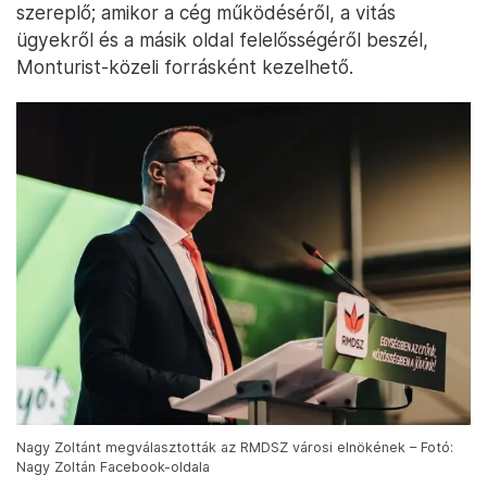
szereplő; amikor a cég működéséről, a vitás
ügyekről és a másik oldal felelősségéről beszél,
Monturist-közeli forrásként kezelhető.
Nagy Zoltánt megválasztották az RMDSZ városi elnökének – Fotó:
Nagy Zoltán Facebook-oldala