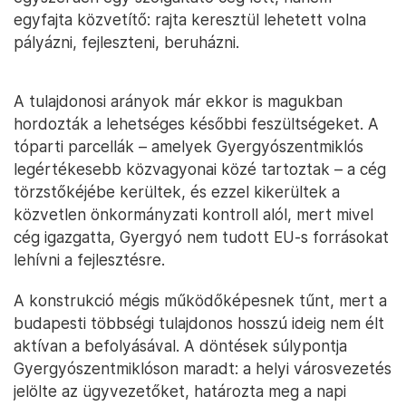
egyfajta közvetítő: rajta keresztül lehetett volna
pályázni, fejleszteni, beruházni.
A tulajdonosi arányok már ekkor is magukban
hordozták a lehetséges későbbi feszültségeket. A
tóparti parcellák – amelyek Gyergyószentmiklós
legértékesebb közvagyonai közé tartoztak – a cég
törzstőkéjébe kerültek, és ezzel kikerültek a
közvetlen önkormányzati kontroll alól, mert mivel
cég igazgatta, Gyergyó nem tudott EU-s forrásokat
lehívni a fejlesztésre.
A konstrukció mégis működőképesnek tűnt, mert a
budapesti többségi tulajdonos hosszú ideig nem élt
aktívan a befolyásával. A döntések súlypontja
Gyergyószentmiklóson maradt: a helyi városvezetés
jelölte az ügyvezetőket, határozta meg a napi