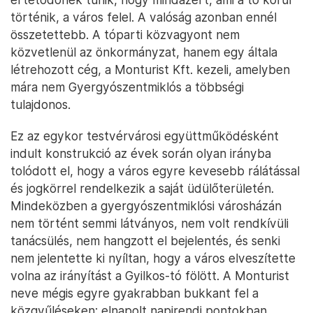
történik, a város felel. A valóság azonban ennél
összetettebb. A tóparti közvagyont nem
közvetlenül az önkormányzat, hanem egy általa
létrehozott cég, a Monturist Kft. kezeli, amelyben
mára nem Gyergyószentmiklós a többségi
tulajdonos.
Ez az egykor testvérvárosi együttműködésként
indult konstrukció az évek során olyan irányba
tolódott el, hogy a város egyre kevesebb rálátással
és jogkörrel rendelkezik a saját üdülőterületén.
Mindeközben a gyergyószentmiklósi városházán
nem történt semmi látványos, nem volt rendkívüli
tanácsülés, nem hangzott el bejelentés, és senki
nem jelentette ki nyíltan, hogy a város elveszítette
volna az irányítást a Gyilkos-tó fölött. A Monturist
neve mégis egyre gyakrabban bukkant fel a
közgyűléseken: elnapolt napirendi pontokban,