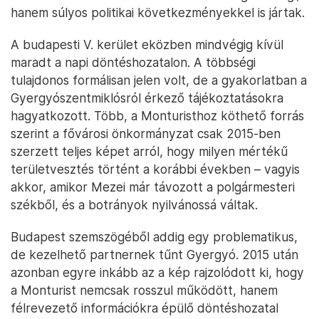
hanem súlyos politikai következményekkel is jártak.
A budapesti V. kerület eközben mindvégig kívül
maradt a napi döntéshozatalon. A többségi
tulajdonos formálisan jelen volt, de a gyakorlatban a
Gyergyószentmiklósról érkező tájékoztatásokra
hagyatkozott. Több, a Monturisthoz köthető forrás
szerint a fővárosi önkormányzat csak 2015-ben
szerzett teljes képet arról, hogy milyen mértékű
területvesztés történt a korábbi években – vagyis
akkor, amikor Mezei már távozott a polgármesteri
székből, és a botrányok nyilvánossá váltak.
Budapest szemszögéből addig egy problematikus,
de kezelhető partnernek tűnt Gyergyó. 2015 után
azonban egyre inkább az a kép rajzolódott ki, hogy
a Monturist nemcsak rosszul működött, hanem
félrevezető információkra épülő döntéshozatal