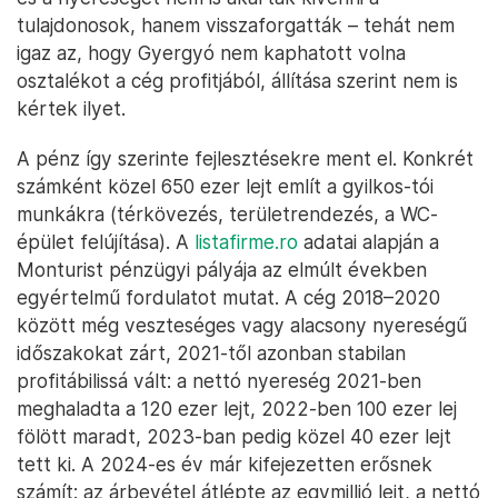
tulajdonosok, hanem visszaforgatták – tehát nem
igaz az, hogy Gyergyó nem kaphatott volna
osztalékot a cég profitjából, állítása szerint nem is
kértek ilyet.
A pénz így szerinte fejlesztésekre ment el. Konkrét
számként közel 650 ezer lejt említ a gyilkos-tói
munkákra (térkövezés, területrendezés, a WC-
épület felújítása). A
listafirme.ro
adatai alapján a
Monturist pénzügyi pályája az elmúlt években
egyértelmű fordulatot mutat. A cég 2018–2020
között még veszteséges vagy alacsony nyereségű
időszakokat zárt, 2021-től azonban stabilan
profitábilissá vált: a nettó nyereség 2021-ben
meghaladta a 120 ezer lejt, 2022-ben 100 ezer lej
fölött maradt, 2023-ban pedig közel 40 ezer lejt
tett ki. A 2024-es év már kifejezetten erősnek
számít: az árbevétel átlépte az egymillió lejt, a nettó