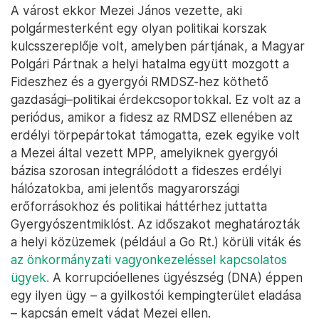
A várost ekkor Mezei János vezette, aki
polgármesterként egy olyan politikai korszak
kulcsszereplője volt, amelyben pártjának, a Magyar
Polgári Pártnak a helyi hatalma együtt mozgott a
Fideszhez és a gyergyói RMDSZ-hez köthető
gazdasági–politikai érdekcsoportokkal. Ez volt az a
periódus, amikor a fidesz az RMDSZ ellenében az
erdélyi törpepártokat támogatta, ezek egyike volt
a Mezei által vezett MPP, amelyiknek gyergyói
bázisa szorosan integrálódott a fideszes erdélyi
hálózatokba, ami jelentős magyarországi
erőforrásokhoz és politikai háttérhez juttatta
Gyergyószentmiklóst. Az időszakot meghatározták
a helyi közüzemek (például a Go Rt.) körüli viták és
az önkormányzati vagyonkezeléssel kapcsolatos
ügyek.
A korrupcióellenes ügyészség (DNA) éppen
egy ilyen ügy – a gyilkostói kempingterület eladása
– kapcsán emelt vádat Mezei ellen.