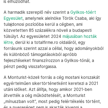
is elhúzódhat.
A harmadik szereplő név szerint a
Gyilkos-tóért
Egyesület
, amelynek alelnöke Török Csaba, aki így
tulajdonosi pozícióba kerül a cégben, ami
közvetetten 85 százalékra növeli a budapesti
túlsúlyt. Az egyesületet 2024
májusában hozták
létre
, derül ki a totalfirme.ro oldaláról, egy
forrásunk szerint azzal a céllal, hogy adományokból
és különböző támogatásokból apróbb
fejlesztéseket finanszírozzon a Gyilkos-tónál, a
pénzt pedig visszaforgassa.
A Monturist-közeli forrás a cég mostani korszakát
egyértelműen sikertörténetként keretezi a 2021
utáni időket. Azt állítja, hogy amikor 2021-ben
átvették a cég működtetését, a Monturist
„mínuszban volt”, most pedig felértékelés történt,
és a nyereséget nem is akarták kivenni a