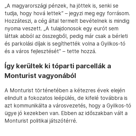
„A magyarországi pénzek, ha jöttek is, senki se
tudja, hogy hová lettek” – jegyzi meg egy forrásom.
Hozzáteszi, a cég által termelt bevételnek is mindig
nyoma veszett. „A tulajdonosok egy eurót sem
láttak abból az összegből, pedig már csak a bérleti
és parkolási díjak is segíthették volna a Gyilkos-tó
és a város fejlesztését” – tette hozzá.
Így kerültek ki tóparti parcellák a
Monturist vagyonából
A Monturist történetében a kétezres évek elején
elindult a fokozatos leépülés, de kifelé továbbra is
azt kommunikálta a városvezetés, hogy a Gyilkos-tó
ügye jó kezekben van. Ebben az időszakban vált a
Monturist politikai játszótérré.