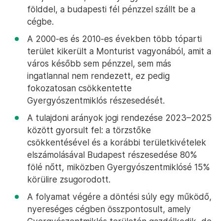
földdel, a budapesti fél pénzzel szállt be a
cégbe.
A 2000-es és 2010-es években több tóparti
terület kikerült a Monturist vagyonából, amit a
város később sem pénzzel, sem más
ingatlannal nem rendezett, ez pedig
fokozatosan csökkentette
Gyergyószentmiklós részesedését.
A tulajdoni arányok jogi rendezése 2023–2025
között gyorsult fel: a törzstőke
csökkentésével és a korábbi területkivételek
elszámolásával Budapest részesedése 80%
fölé nőtt, miközben Gyergyószentmiklósé 15%
körülire zsugorodott.
A folyamat végére a döntési súly egy működő,
nyereséges cégben összpontosult, amely