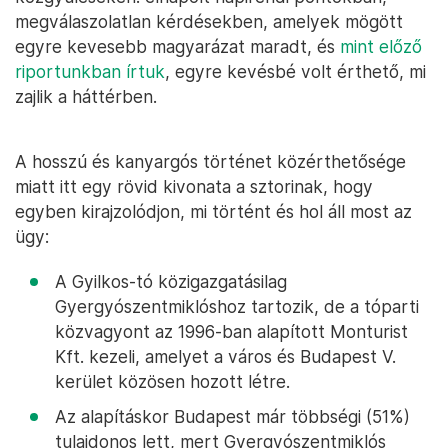
megválaszolatlan kérdésekben, amelyek mögött
egyre kevesebb magyarázat maradt, és
mint előző
riportunkban írtuk
, egyre kevésbé volt érthető, mi
zajlik a háttérben.
A hosszú és kanyargós történet közérthetősége
miatt itt egy rövid kivonata a sztorinak, hogy
egyben kirajzolódjon, mi történt és hol áll most az
ügy:
A Gyilkos-tó közigazgatásilag
Gyergyószentmiklóshoz tartozik, de a tóparti
közvagyont az 1996-ban alapított Monturist
Kft. kezeli, amelyet a város és Budapest V.
kerület közösen hozott létre.
Az alapításkor Budapest már többségi (51%)
tulajdonos lett, mert Gyergyószentmiklós