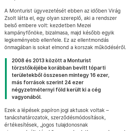
A Monturist ügyvezetését ebben az időben Virág
Zsolt látta el, egy olyan szereplő, aki a rendszer
belső embere volt: kezdetben Mezei
kampányfőnöke, bizalmasa, majd később egyik
legkeményebb ellenfele. Ez az ellentmondás
önmagában is sokat elmond a korszak működéséről.
2008 és 2013 között a Monturist
törzstőkéjébe korábban bevitt tóparti
területekből összesen mintegy 16 ezer,
más források szerint 24 ezer
négyzetméternyi föld került ki a cég
vagyonából.
Ezek a lépések papíron jogi aktusok voltak –
tanácshatározatok, szerződésmódosítások,
értékesítések, „jogos tulajdonosnak