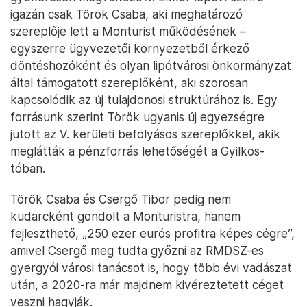
igazán csak Török Csaba, aki meghatározó
szereplője lett a Monturist működésének –
egyszerre ügyvezetői környezetből érkező
döntéshozóként és olyan lipótvárosi önkormányzat
által támogatott szereplőként, aki szorosan
kapcsolódik az új tulajdonosi struktúrához is. Egy
forrásunk szerint Török ugyanis új egyezségre
jutott az V. kerületi befolyásos szereplőkkel, akik
meglátták a pénzforrás lehetőségét a Gyilkos-
tóban.
Török Csaba és Csergő Tibor pedig nem
kudarcként gondolt a Monturistra, hanem
fejleszthető, „250 ezer eurós profitra képes cégre”,
amivel Csergő meg tudta győzni az RMDSZ-es
gyergyói városi tanácsot is, hogy több évi vadászat
után, a 2020-ra már majdnem kivéreztetett céget
veszni hagyják.