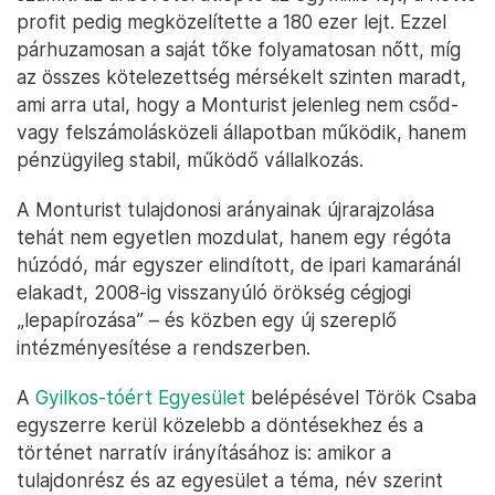
profit pedig megközelítette a 180 ezer lejt. Ezzel
párhuzamosan a saját tőke folyamatosan nőtt, míg
az összes kötelezettség mérsékelt szinten maradt,
ami arra utal, hogy a Monturist jelenleg nem csőd-
vagy felszámolásközeli állapotban működik, hanem
pénzügyileg stabil, működő vállalkozás.
A Monturist tulajdonosi arányainak újrarajzolása
tehát nem egyetlen mozdulat, hanem egy régóta
húzódó, már egyszer elindított, de ipari kamaránál
elakadt, 2008-ig visszanyúló örökség cégjogi
„lepapírozása” – és közben egy új szereplő
intézményesítése a rendszerben.
A
Gyilkos-tóért Egyesület
belépésével Török Csaba
egyszerre kerül közelebb a döntésekhez és a
történet narratív irányításához is: amikor a
tulajdonrész és az egyesület a téma, név szerint