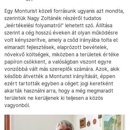
Egy Monturist közeli forrásunk ugyanis azt mondta,
szerintük Nagy Zoltánék részéről tudatos
„leértékelési folyamatról” lehetett szó. Állítása
szerint a cég hosszú éveken át olyan működésre
volt kényszerítve, amely a csőd irányába tolta el:
elmaradt fejlesztések, elaprózott bevételek,
növekvő költségek, miközben a területek értéke
papíron csökkent, a valóságban viszont egyre
vonzóbbá vált más szereplők számára. Azok, akik
később átvették a Monturist irányítását, éppen
ezért tartották egyben a céget: jogi keretként
akarták használni arra, hogy a még megmaradt
területek ne kerüljenek ki teljesen a közös
vagyonból.