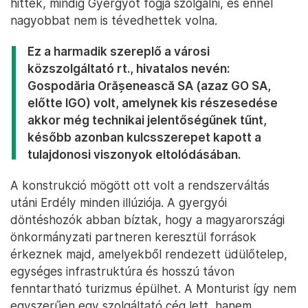
hitték, mindig Gyergyót fogja szolgálni, és ennél
nagyobbat nem is tévedhettek volna.
Ez a harmadik szereplő a városi
közszolgáltató rt., hivatalos nevén:
Gospodăria Orășenească SA (azaz GO SA,
előtte IGO) volt, amelynek kis részesedése
akkor még technikai jelentőségűnek tűnt,
később azonban kulcsszerepet kapott a
tulajdonosi viszonyok eltolódásában.
A konstrukció mögött ott volt a rendszerváltás
utáni Erdély minden illúziója. A gyergyói
döntéshozók abban bíztak, hogy a magyarországi
önkormányzati partneren keresztül források
érkeznek majd, amelyekből rendezett üdülőtelep,
egységes infrastruktúra és hosszú távon
fenntartható turizmus épülhet. A Monturist így nem
egyszerűen egy szolgáltató cég lett, hanem