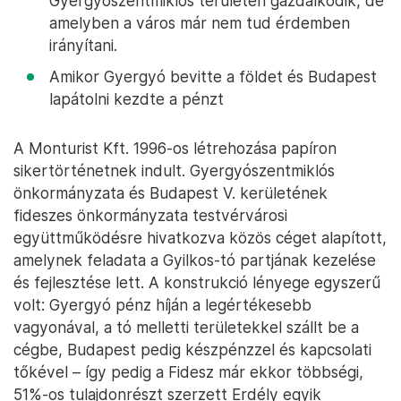
Gyergyószentmiklós területén gazdálkodik, de
amelyben a város már nem tud érdemben
irányítani.
Amikor Gyergyó bevitte a földet és Budapest
lapátolni kezdte a pénzt
A Monturist Kft. 1996-os létrehozása papíron
sikertörténetnek indult. Gyergyószentmiklós
önkormányzata és Budapest V. kerületének
fideszes önkormányzata testvérvárosi
együttműködésre hivatkozva közös céget alapított,
amelynek feladata a Gyilkos-tó partjának kezelése
és fejlesztése lett. A konstrukció lényege egyszerű
volt: Gyergyó pénz híján a legértékesebb
vagyonával, a tó melletti területekkel szállt be a
cégbe, Budapest pedig készpénzzel és kapcsolati
tőkével – így pedig a Fidesz már ekkor többségi,
51%-os tulajdonrészt szerzett Erdély egyik