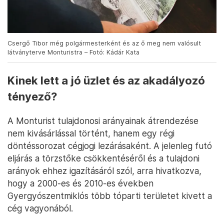
Csergő Tibor még polgármesterként és az ő meg nem valósult
látványterve Monturistra – Fotó: Kádár Kata
Kinek lett a jó üzlet és az akadályozó
tényező?
A Monturist tulajdonosi arányainak átrendezése
nem kivásárlással történt, hanem egy régi
döntéssorozat cégjogi lezárásaként. A jelenleg futó
eljárás a törzstőke csökkentéséről és a tulajdoni
arányok ehhez igazításáról szól, arra hivatkozva,
hogy a 2000-es és 2010-es években
Gyergyószentmiklós több tóparti területet kivett a
cég vagyonából.