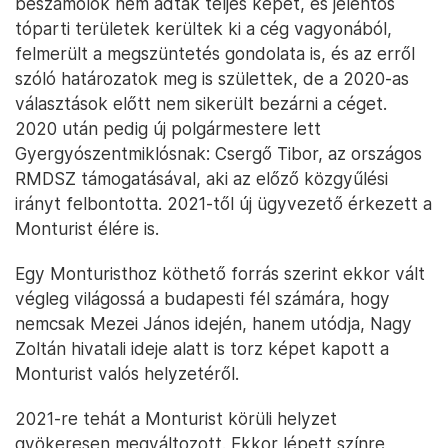
beszámolók nem adtak teljes képet, és jelentős
tóparti területek kerültek ki a cég vagyonából,
felmerült a megszüntetés gondolata is, és az erről
szóló határozatok meg is születtek, de a 2020-as
választások előtt nem sikerült bezárni a céget.
2020 után pedig új polgármestere lett
Gyergyószentmiklósnak: Csergő Tibor, az országos
RMDSZ támogatásával, aki az előző közgyűlési
irányt felbontotta. 2021-től új ügyvezető érkezett a
Monturist élére is.
Egy Monturisthoz köthető forrás szerint ekkor vált
végleg világossá a budapesti fél számára, hogy
nemcsak Mezei János idején, hanem utódja, Nagy
Zoltán hivatali ideje alatt is torz képet kapott a
Monturist valós helyzetéről.
2021-re tehát a Monturist körüli helyzet
gyökeresen megváltozott. Ekkor lépett színre