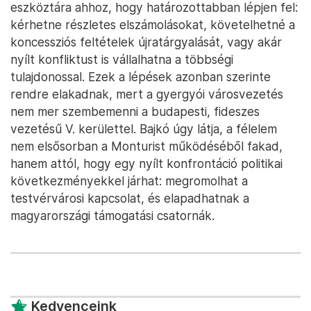
eszköztára ahhoz, hogy határozottabban lépjen fel:
kérhetne részletes elszámolásokat, követelhetné a
koncessziós feltételek újratárgyalását, vagy akár
nyílt konfliktust is vállalhatna a többségi
tulajdonossal. Ezek a lépések azonban szerinte
rendre elakadnak, mert a gyergyói városvezetés
nem mer szembemenni a budapesti, fideszes
vezetésű V. kerülettel. Bajkó úgy látja, a félelem
nem elsősorban a Monturist működéséből fakad,
hanem attól, hogy egy nyílt konfrontáció politikai
következményekkel járhat: megromolhat a
testvérvárosi kapcsolat, és elapadhatnak a
magyarországi támogatási csatornák.
Kedvenceink