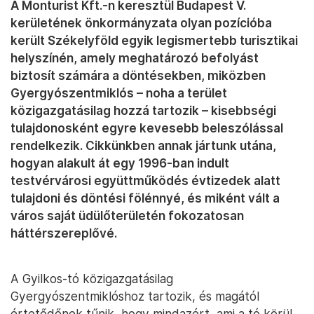
A Monturist Kft.-n keresztül Budapest V.
kerületének önkormányzata olyan pozícióba
került Székelyföld egyik legismertebb turisztikai
helyszínén, amely meghatározó befolyást
biztosít számára a döntésekben, miközben
Gyergyószentmiklós – noha a terület
közigazgatásilag hozzá tartozik – kisebbségi
tulajdonosként egyre kevesebb beleszólással
rendelkezik. Cikkünkben annak jártunk utána,
hogyan alakult át egy 1996-ban indult
testvérvárosi együttműködés évtizedek alatt
tulajdoni és döntési fölénnyé, és miként vált a
város saját üdülőterületén fokozatosan
háttérszereplővé.
A Gyilkos-tó közigazgatásilag
Gyergyószentmiklóshoz tartozik, és magától
értetődőnek tűnik, hogy mindazért, ami a tó körül