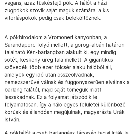
vagans, azaz tüskésfejű pók. A hálót a házi
zugpókok szövik saját maguk számára, a kis
vitorláspókok pedig csak beleköltöznek.
A pókbirodalom a Vromoneri kanyonban, a
Sarandaporo folyó mellett, a görög–albán határon
található Kén-barlangban alakult ki, egy mindig
sötét, keskeny üreg fala mellett. A gigantikus
szövedék több ezer tölcsér alakú hálóból áll,
amelyek egy idő után összeolvadnak,
nemezszerűvé válnak és függönyszerűen elválnak a
barlang falától, majd saját tömegük miatt
leszakadnak. Ez a folyamat játszódik le
folyamatosan, így a háló egyes felületei különböző
korúak és állandóan megújulnak, magyarázta Urák
István.
A pókhálót a cseh barlangász társaság tagjai írták le