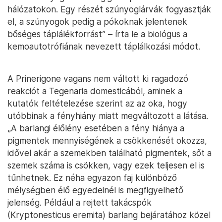
hálózatokon. Egy részét szúnyoglárvák fogyasztják
el, a szúnyogok pedig a pókoknak jelentenek
bőséges táplálékforrást” – írta le a biológus a
kemoautotrófiának nevezett táplálkozási módot.
A Prinerigone vagans nem váltott ki ragadozó
reakciót a Tegenaria domesticából, aminek a
kutatók feltételezése szerint az az oka, hogy
utóbbinak a fényhiány miatt megváltozott a látása.
„A barlangi élőlény esetében a fény hiánya a
pigmentek mennyiségének a csökkenését okozza,
idővel akár a szemekben található pigmentek, sőt a
szemek száma is csökken, vagy ezek teljesen el is
tűnhetnek. Ez néha egyazon faj különböző
mélységben élő egyedeinél is megfigyelhető
jelenség. Például a rejtett takácspók
(Kryptonesticus eremita) barlang bejáratához közel