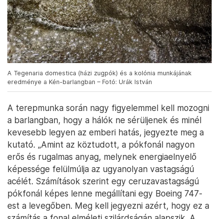
A Tegenaria domestica (házi zugpók) és a kolónia munkájának
eredménye a Kén-barlangban – Fotó: Urák István
A terepmunka során nagy figyelemmel kell mozogni
a barlangban, hogy a hálók ne sérüljenek és minél
kevesebb legyen az emberi hatás, jegyezte meg a
kutató. „Amint az köztudott, a pókfonál nagyon
erős és rugalmas anyag, melynek energiaelnyelő
képessége felülmúlja az ugyanolyan vastagságú
acélét. Számítások szerint egy ceruzavastagságú
pókfonál képes lenne megállítani egy Boeing 747-
est a levegőben. Meg kell jegyezni azért, hogy ez a
számítás a fonal elméleti szilárdságán alapszik. A