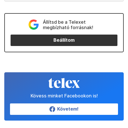
Állítsd be a Telexet
megbízható forrásnak!
Beállítom
Kövess minket Facebookon is!
Követem!