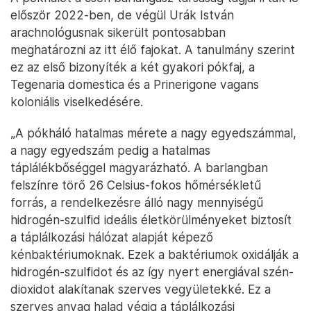
először 2022-ben, de végül Urák István
arachnológusnak sikerült pontosabban
meghatározni az itt élő fajokat. A tanulmány szerint
ez az első bizonyíték a két gyakori pókfaj, a
Tegenaria domestica és a Prinerigone vagans
koloniális viselkedésére.
„A pókháló hatalmas mérete a nagy egyedszámmal,
a nagy egyedszám pedig a hatalmas
táplálékbőséggel magyarázható. A barlangban
felszínre törő 26 Celsius-fokos hőmérsékletű
forrás, a rendelkezésre álló nagy mennyiségű
hidrogén-szulfid ideális életkörülményeket biztosít
a táplálkozási hálózat alapját képező
kénbaktériumoknak. Ezek a baktériumok oxidálják a
hidrogén-szulfidot és az így nyert energiával szén-
dioxidot alakítanak szerves vegyületekké. Ez a
szerves anyag halad végig a táplálkozási