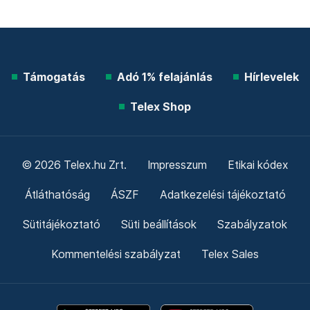
Támogatás
Adó 1% felajánlás
Hírlevelek
Telex Shop
© 2026 Telex.hu Zrt.
Impresszum
Etikai kódex
Átláthatóság
ÁSZF
Adatkezelési tájékoztató
Sütitájékoztató
Süti beállítások
Szabályzatok
Kommentelési szabályzat
Telex Sales