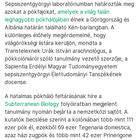
Sepsiszentgyörgyi laboratóriumban határozták meg
azokat a pókfajokat,
amelyek a világ talán
legnagyobb pókhálójában
élnek a Görögország és
Albánia határán található Kén-barlangban. A
különleges élőhely megérdemelné, hogy
világörökségi listára kerüljön, mondta a
Transtelexnek Urák István arachnológus, a
pókkolóniáról szóló tanulmány vezető szerzője, a
Sapientia Erdélyi Magyar Tudományegyetem
sepsiszentgyörgyi Élettudományi Tanszékének
docense.
A hatalmas pókháló feltárásának híre a
Subterranean Biology
folyóiratban megjelent
tanulmány nyomán bejárta a nemzetközi sajtót. A
kutatók becslése szerint a kolóniában több mint 111
ezer pók él, ezekből 69 ezer Tegenaria domestica,
azaz házi zugpók és több mint 42 ezer Prinerigone