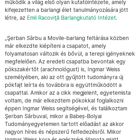
működik a világ első olyan kutatóintézete, amely
kifejezetten a barlangi élet tanulmányozására jött
létre, az
Emil Racoviţă Barlangkutató Intézet
.
„Şerban Sârbu a Movile-barlang feltárása közben
már elkezdte kiépíteni a csapatot, amely
folyamatosan változik és bővül, a terepi igényeknek
megfelelően. Az eredeti csapatba bevontak egy
pókszakértőt (arachnológust) is, Ingmar Weiss
személyében, aki az ott gyűjtött tudományra új
pókfajt leírta és továbbra is együttműködött a
csapattal. Amikor az a cikk megjelent, egyetemista
voltam, de már elkezdtem pókokkal foglalkozni
éppen Ingmar Weiss segítségével, és találkoztam
Şerban Sârbuval, mikor a Babeș-Bolyai
Tudományegyetemen tartott előadást az akkor
nagyon híres és népszerű felfedezésről. Mikor
Ingmar Weiss kora és egészségi állapota miatt