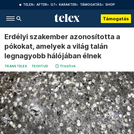
TELEX
AFTER
G7
KARAKTER
TÁMOGATÁS
SHOP
Támogatás
Erdélyi szakember azonosította a
pókokat, amelyek a világ talán
legnagyobb hálójában élnek
frissítve
TRANSTELEX
TECHTUD