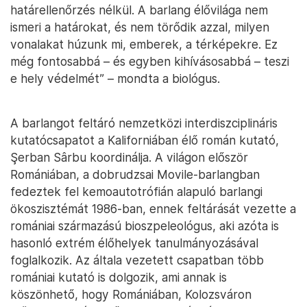
határellenőrzés nélkül. A barlang élővilága nem
ismeri a határokat, és nem törődik azzal, milyen
vonalakat húzunk mi, emberek, a térképekre. Ez
még fontosabbá – és egyben kihívásosabbá – teszi
e hely védelmét” – mondta a biológus.
A barlangot feltáró nemzetközi interdiszciplináris
kutatócsapatot a Kaliforniában élő román kutató,
Şerban Sârbu koordinálja. A világon először
Romániában, a dobrudzsai Movile-barlangban
fedeztek fel kemoautotrófián alapuló barlangi
ökoszisztémát 1986-ban, ennek feltárását vezette a
romániai származású bioszpeleológus, aki azóta is
hasonló extrém élőhelyek tanulmányozásával
foglalkozik. Az általa vezetett csapatban több
romániai kutató is dolgozik, ami annak is
köszönhető, hogy Romániában, Kolozsváron