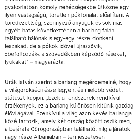
gyakorlatban komoly nehézségekbe ütközne egy
ilyen vastagságú, töretlen pókfonalat előállítani. A
töredezettség, szennyező anyagok és sok más
egyéb hatás következtében a barlang falán
található hálónak is egy-egy része időnként
leszakad, de a pókok idővel újraszövik,
»befoltozzák« a szövedékben képződő réseket,
lyukakat” – magyarázta.
Urák István szerint a barlang megérdemelné, hogy
a világörökség része legyen, és mielőbb védett
státuszt kapjon. „Ezek a rendszerek rendkívül
érzékenyek, ez a barlang különösen kitűnik gazdag
élővilágával. Ezenkívül a világ azon kevés barlangjai
közé tartozik, amely két ország között oszlik meg,
a bejárata Görögországban található, míg a járatok
nagy része Albániában – természetesen