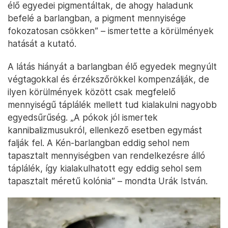
élő egyedei pigmentáltak, de ahogy haladunk
befelé a barlangban, a pigment mennyisége
fokozatosan csökken” – ismertette a körülmények
hatását a kutató.
A látás hiányát a barlangban élő egyedek megnyúlt
végtagokkal és érzékszőrökkel kompenzálják, de
ilyen körülmények között csak megfelelő
mennyiségű táplálék mellett tud kialakulni nagyobb
egyedsűrűség. „A pókok jól ismertek
kannibalizmusukról, ellenkező esetben egymást
falják fel. A Kén-barlangban eddig sehol nem
tapasztalt mennyiségben van rendelkezésre álló
táplálék, így kialakulhatott egy eddig sehol sem
tapasztalt méretű kolónia” – mondta Urák István.