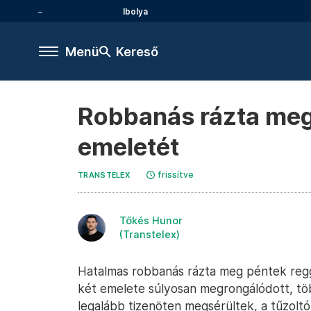
Ibolya
Menü
Kereső
Robbanás rázta meg
emeletét
frissítve
TRANSTELEX
Tőkés Hunor
(Transtelex)
Hatalmas robbanás rázta meg péntek regg
két emelete súlyosan megrongálódott, tö
legalább tizenöten megsérültek, a tűzolt