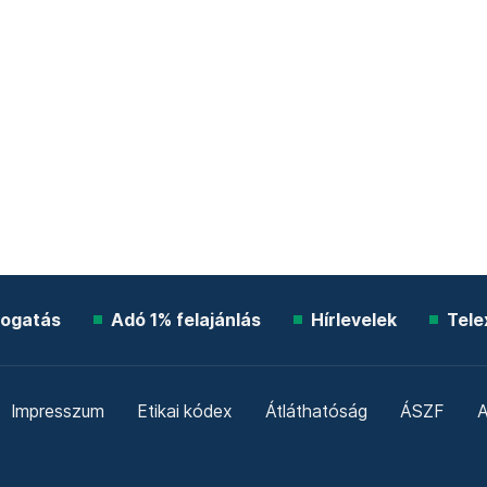
ogatás
Adó 1% felajánlás
Hírlevelek
Tele
Impresszum
Etikai kódex
Átláthatóság
ÁSZF
A
Süti beállítások
Szabályzatok
Kommentelési szabály