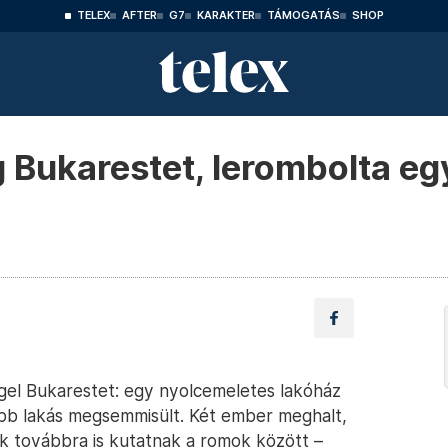
TELEX
AFTER
G7
KARAKTER
TÁMOGATÁS
SHOP
 Bukarestet, lerombolta eg
el Bukarestet: egy nyolcemeletes lakóház
bb lakás megsemmisült. Két ember meghalt,
ók továbbra is kutatnak a romok között –