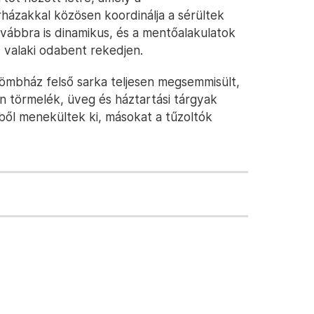
házakkal közösen koordinálja a sérültek
ovábbra is dinamikus, és a mentőalakulatok
 valaki odabent rekedjen.
 tömbház felső sarka teljesen megsemmisült,
 törmelék, üveg és háztartási tárgyak
ből menekültek ki, másokat a tűzoltók