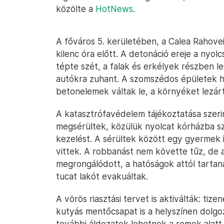
közölte a
HotNews
.
A főváros 5. kerületében, a Calea Rahove
kilenc óra előtt. A detonáció ereje a nyo
tépte szét, a falak és erkélyek részben l
autókra zuhant. A szomszédos épületek h
betonelemek váltak le, a környéket lezár
A katasztrófavédelem tájékoztatása szeri
megsérültek, közülük nyolcat kórházba szá
kezelést. A sérültek között egy gyermek 
vittek. A robbanást nem követte tűz, de 
megrongálódott, a hatóságok attól tartanak
tucat lakót evakuáltak.
A vörös riasztási tervet is aktiválták: ti
kutyás mentőcsapat is a helyszínen dolgo
további áldozatok lehetnek a romok alatt.