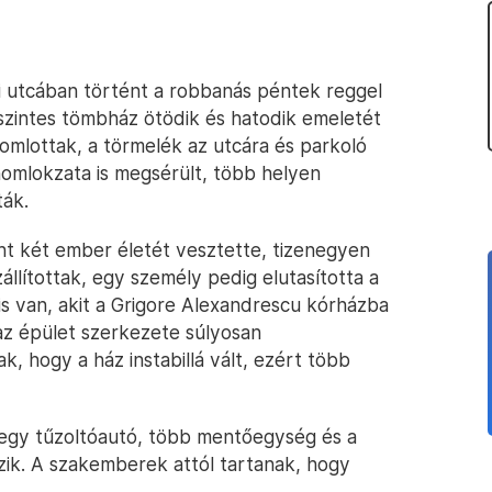
i utcában történt a robbanás péntek reggel
lcszintes tömbház ötödik és hatodik emeletét
eomlottak, a törmelék az utcára és parkoló
omlokzata is megsérült, több helyen
ták.
nt két ember életét vesztette, tizenegyen
llítottak, egy személy pedig elutasította a
is van, akit a Grigore Alexandrescu kórházba
az épület szerkezete súlyosan
, hogy a ház instabillá vált, ezért több
zenegy tűzoltóautó, több mentőegység és a
zik. A szakemberek attól tartanak, hogy