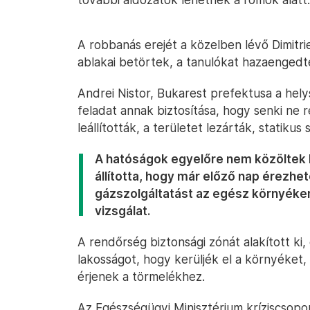
A robbanás erejét a közelben lévő Dimitri
ablakai betörtek, a tanulókat hazaengedté
Andrei Nistor, Bukarest prefektusa a hely
feladat annak biztosítása, hogy senki ne r
leállították, a területet lezárták, statikus
A hatóságok egyelőre nem közöltek hi
állította, hogy már előző nap érezhe
gázszolgáltatást az egész környéken
vizsgálat.
A rendőrség biztonsági zónát alakított k
lakosságot, hogy kerüljék el a környéket,
érjenek a törmelékhez.
Az Egészségügyi Minisztérium kríziscsopor