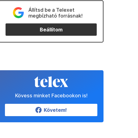
Állítsd be a Telexet
megbízható forrásnak!
Beállítom
Kövess minket Facebookon is!
Követem!