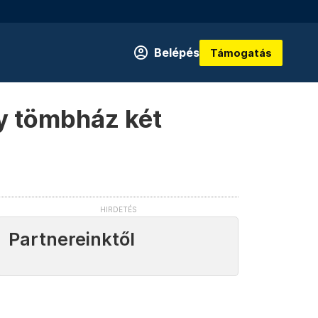
Belépés
Támogatás
y tömbház két
Partnereinktől