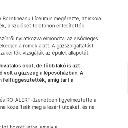
e Bolintineanu Líceum is megérezte, az iskola
k, a szülőket telefonon értesítették.
színről nyilatkozva elmondta: az elsődleges
ekedjen a romok alatt. A gázszolgáltatást
 szakértők vizsgálják az épület állapotát.
vatalos okot, de több lakó is azt
tő volt a gázszag a lépcsőházban. A
 felfüggesztették, amíg tart a
i, és RO-ALERT-üzenetben figyelmeztette a
 ne közelítsék meg a lezárt utcákat, és ne
tot hozott létre, amely a