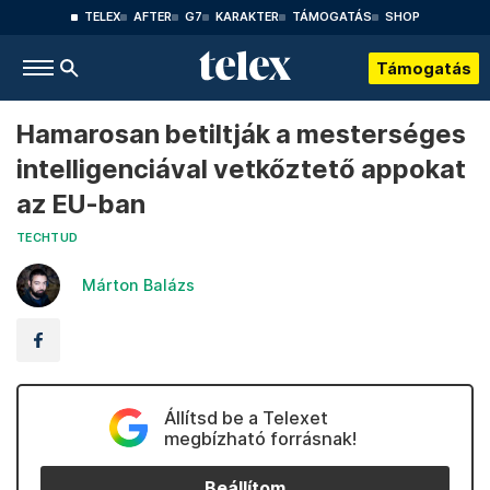
TELEX
AFTER
G7
KARAKTER
TÁMOGATÁS
SHOP
Támogatás
Hamarosan betiltják a mesterséges
intelligenciával vetkőztető appokat
az EU-ban
TECHTUD
Márton Balázs
Állítsd be a Telexet
megbízható forrásnak!
Beállítom