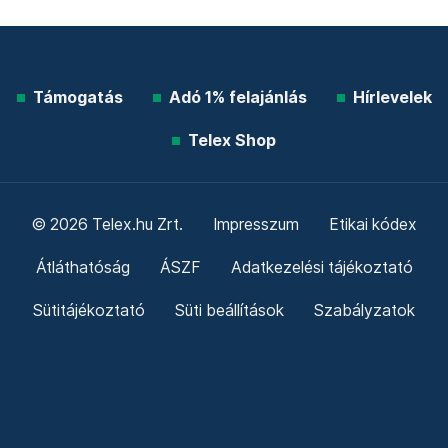
Támogatás
Adó 1% felajánlás
Hírlevelek
Telex Shop
© 2026 Telex.hu Zrt.
Impresszum
Etikai kódex
Átláthatóság
ÁSZF
Adatkezelési tájékoztató
Sütitájékoztató
Süti beállítások
Szabályzatok
Kommentelési szabályzat
Telex Sales