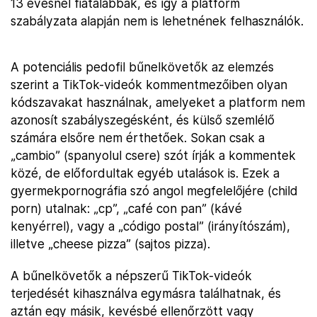
13 évesnél fiatalabbak, és így a platform
szabályzata alapján nem is lehetnének felhasználók.
A potenciális pedofil bűnelkövetők az elemzés
szerint a TikTok-videók kommentmezőiben olyan
kódszavakat használnak, amelyeket a platform nem
azonosít szabályszegésként, és külső szemlélő
számára elsőre nem érthetőek. Sokan csak a
„cambio” (spanyolul csere) szót írják a kommentek
közé, de előfordultak egyéb utalások is. Ezek a
gyermekpornográfia szó angol megfelelőjére (child
porn) utalnak: „cp”, „café con pan” (kávé
kenyérrel), vagy a „código postal” (irányítószám),
illetve „cheese pizza” (sajtos pizza).
A bűnelkövetők a népszerű TikTok-videók
terjedését kihasználva egymásra találhatnak, és
aztán egy másik, kevésbé ellenőrzött vagy