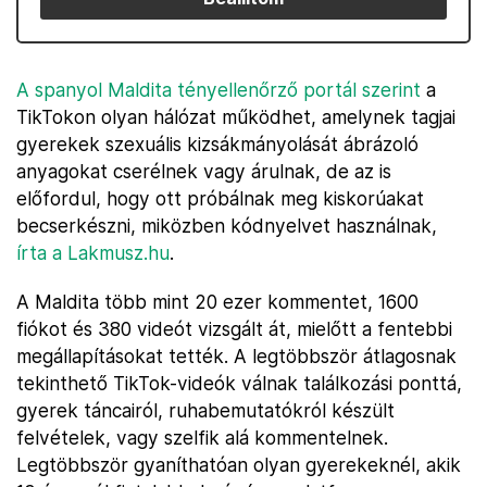
A spanyol Maldita tényellenőrző portál szerint
a
TikTokon olyan hálózat működhet, amelynek tagjai
gyerekek szexuális kizsákmányolását ábrázoló
anyagokat cserélnek vagy árulnak, de az is
előfordul, hogy ott próbálnak meg kiskorúakat
becserkészni, miközben kódnyelvet használnak,
írta a Lakmusz.hu
.
A Maldita több mint 20 ezer kommentet, 1600
fiókot és 380 videót vizsgált át, mielőtt a fentebbi
megállapításokat tették. A legtöbbször átlagosnak
tekinthető TikTok-videók válnak találkozási ponttá,
gyerek táncairól, ruhabemutatókról készült
felvételek, vagy szelfik alá kommentelnek.
Legtöbbször gyaníthatóan olyan gyerekeknél, akik