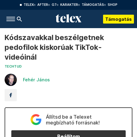
TELEX
AFTER
G7
KARAKTER
TÁMOGATÁS
SHOP
Támogatás
Kódszavakkal beszélgetnek
pedofilok kiskorúak TikTok-
videóinál
TECHTUD
Fehér János
Állítsd be a Telexet
megbízható forrásnak!
Beállítom