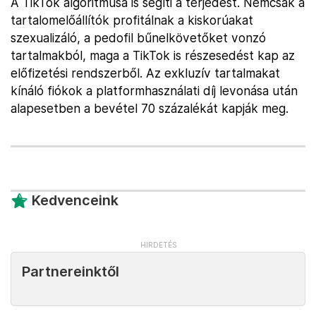
A TikTok algoritmusa is segíti a terjedést. Nemcsak a
tartalomelőállítók profitálnak a kiskorúakat
szexualizáló, a pedofil bűnelkövetőket vonzó
tartalmakból, maga a TikTok is részesedést kap az
előfizetési rendszerből. Az exkluzív tartalmakat
kínáló fiókok a platformhasználati díj levonása után
alapesetben a bevétel 70 százalékát kapják meg.
Kedvenceink
Partnereinktől