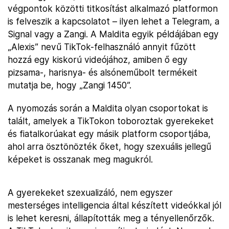
végpontok közötti titkosítást alkalmazó platformon
is felveszik a kapcsolatot – ilyen lehet a Telegram, a
Signal vagy a Zangi. A Maldita egyik példájában egy
„Alexis” nevű TikTok-felhasználó annyit fűzött
hozzá egy kiskorú videójához, amiben ő egy
pizsama-, harisnya- és alsóneműbolt termékeit
mutatja be, hogy „Zangi 1450”.
A nyomozás során a Maldita olyan csoportokat is
talált, amelyek a TikTokon toboroztak gyerekeket
és fiatalkorúakat egy másik platform csoportjába,
ahol arra ösztönözték őket, hogy szexuális jellegű
képeket is osszanak meg magukról.
A gyerekeket szexualizáló, nem egyszer
mesterséges intelligencia által készített videókkal jól
is lehet keresni, állapították meg a tényellenőrzők.