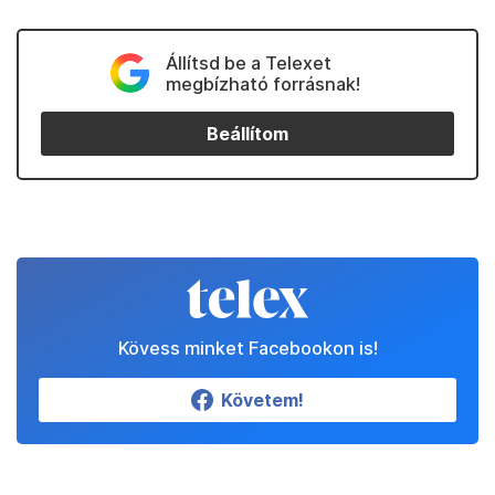
Állítsd be a Telexet
megbízható forrásnak!
Beállítom
Kövess minket Facebookon is!
Követem!