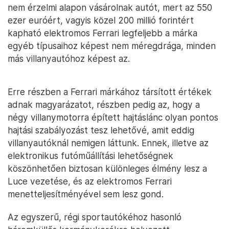
nem érzelmi alapon vásárolnak autót, mert az 550
ezer euróért, vagyis közel 200 millió forintért
kapható elektromos Ferrari legfeljebb a márka
egyéb típusaihoz képest nem méregdrága, minden
más villanyautóhoz képest az.
Erre részben a Ferrari márkához társított értékek
adnak magyarázatot, részben pedig az, hogy a
négy villanymotorra épített hajtáslánc olyan pontos
hajtási szabályozást tesz lehetővé, amit eddig
villanyautóknál nemigen láttunk. Ennek, illetve az
elektronikus futóműállítási lehetőségnek
köszönhetően biztosan különleges élmény lesz a
Luce vezetése, és az elektromos Ferrari
menetteljesítményével sem lesz gond.
Az egyszerű, régi sportautókéhoz hasonló