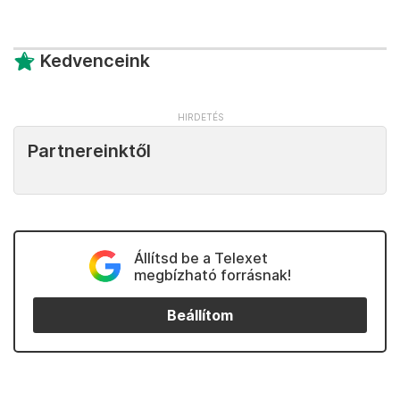
Kedvenceink
Partnereinktől
Állítsd be a Telexet
megbízható forrásnak!
Beállítom