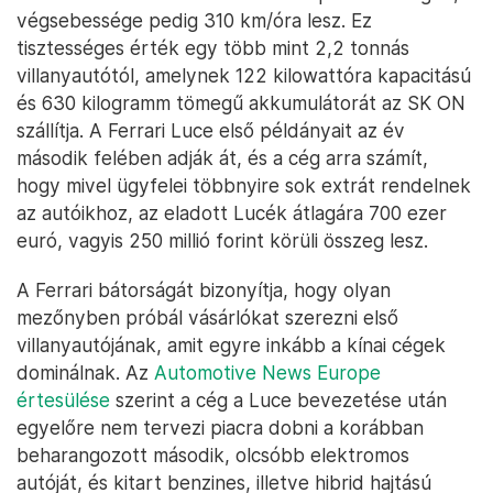
végsebessége pedig 310 km/óra lesz. Ez
tisztességes érték egy több mint 2,2 tonnás
villanyautótól, amelynek 122 kilowattóra kapacitású
és 630 kilogramm tömegű akkumulátorát az SK ON
szállítja. A Ferrari Luce első példányait az év
második felében adják át, és a cég arra számít,
hogy mivel ügyfelei többnyire sok extrát rendelnek
az autóikhoz, az eladott Lucék átlagára 700 ezer
euró, vagyis 250 millió forint körüli összeg lesz.
A Ferrari bátorságát bizonyítja, hogy olyan
mezőnyben próbál vásárlókat szerezni első
villanyautójának, amit egyre inkább a kínai cégek
dominálnak. Az
Automotive News Europe
értesülése
szerint a cég a Luce bevezetése után
egyelőre nem tervezi piacra dobni a korábban
beharangozott második, olcsóbb elektromos
autóját, és kitart benzines, illetve hibrid hajtású