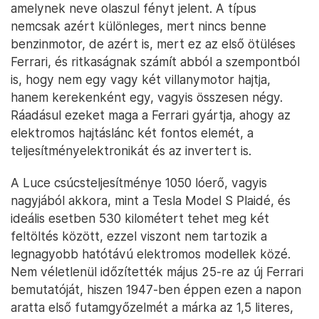
amelynek neve olaszul fényt jelent. A típus
nemcsak azért különleges, mert nincs benne
benzinmotor, de azért is, mert ez az első ötüléses
Ferrari, és ritkaságnak számít abból a szempontból
is, hogy nem egy vagy két villanymotor hajtja,
hanem kerekenként egy, vagyis összesen négy.
Ráadásul ezeket maga a Ferrari gyártja, ahogy az
elektromos hajtáslánc két fontos elemét, a
teljesítményelektronikát és az invertert is.
A Luce csúcsteljesítménye 1050 lóerő, vagyis
nagyjából akkora, mint a Tesla Model S Plaidé, és
ideális esetben 530 kilométert tehet meg két
feltöltés között, ezzel viszont nem tartozik a
legnagyobb hatótávú elektromos modellek közé.
Nem véletlenül időzítették május 25-re az új Ferrari
bemutatóját, hiszen 1947-ben éppen ezen a napon
aratta első futamgyőzelmét a márka az 1,5 literes,