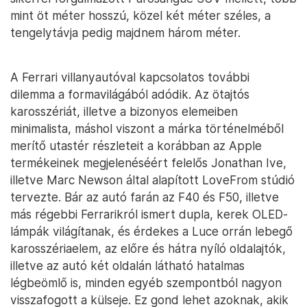
mint öt méter hosszú, közel két méter széles, a
tengelytávja pedig majdnem három méter.
A Ferrari villanyautóval kapcsolatos további
dilemma a formavilágából adódik. Az ötajtós
karosszériát, illetve a bizonyos elemeiben
minimalista, máshol viszont a márka történelméből
merítő utastér részleteit a korábban az Apple
termékeinek megjelenéséért felelős Jonathan Ive,
illetve Marc Newson által alapított LoveFrom stúdió
tervezte. Bár az autó farán az F40 és F50, illetve
más régebbi Ferrarikról ismert dupla, kerek OLED-
lámpák világítanak, és érdekes a Luce orrán lebegő
karosszériaelem, az előre és hátra nyíló oldalajtók,
illetve az autó két oldalán látható hatalmas
légbeömlő is, minden egyéb szempontból nagyon
visszafogott a külseje. Ez gond lehet azoknak, akik