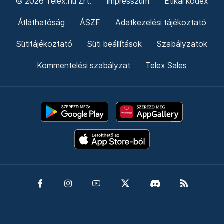
© 2026 Telex.hu Zrt.
Impresszum
Etikai kódex
Átláthatóság
ÁSZF
Adatkezelési tájékoztató
Sütitájékoztató
Süti beállítások
Szabályzatok
Kommentelési szabályzat
Telex Sales