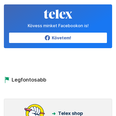
Kövess minket Facebookon is!
Követem!
Legfontosabb
Telex shop