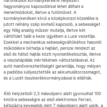
háromküllős kormánykerékre helyezett
hagyományos kapcsolókkal lehet állítani a
menetmódokat, illetve a futóművet. A
kormánykeréken kívül a középkonzol közelébe is
jutott néhány szép kivitelű kapcsoló, a sebességet
egy félig analóg műszer mutatja, illetve két
váltófület talál a keze ügyében a Luce vezetője.
Ezekkel a mechanikus sebességváltókéhoz hasonló
működésre bírhatja a hajtást, persze mindezt az
első és hátsó hajtás közti nyomatékelosztás, illetve
a visszatáplálás mértékének változtatásával. Az
autó manőverezhetőségét garantálja, hogy mélyen
a padlóba süllyesztették az akkumulátorcsomagot,
és a Lucét összkerékkormányzással is ellátták.
Álló helyzetből 2,5 másodperc alatt gyorsulhat 100
km/óra sebességre az első elektromos Ferrari,
kétszázra kevesebb mint 7 másodperc alatt ugrik, a