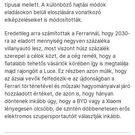
típusai mellett. A különböző hajtási módok
eladásokon belüli eloszlására vonatkozó
elképzeléseiket is módosították.
Eredetileg arra számítottak a Ferrarinál, hogy 2030-
ra az eladott mennyiség negyven százaléka
villanyautó lesz, most viszont húsz százalék
szerepel a célok közt, de a cég reméli, hogy a
fiatalabb tehetős vásárlók körében így is megtalálja
majd rajongóit a Luce. Ez részben azon múlik, hogy
az ázsiai vevők felfedezik-e az újdonságban a
Ferrari történetével és műszaki hagyományaival járó
hozzáadott értéket, de azon is, hogy hányan
döntenek inkább úgy, hogy a BYD vagy a Xiaomi
lényegesen olcsóbb, de szintén döbbenetesen erős
elektromos szupersportautóit választják inkább.