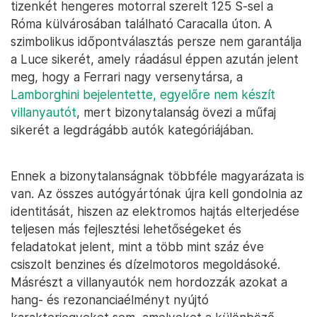
tizenkét hengeres motorral szerelt 125 S-sel a
Róma külvárosában található Caracalla úton. A
szimbolikus időpontválasztás persze nem garantálja
a Luce sikerét, amely ráadásul éppen azután jelent
meg, hogy a Ferrari nagy versenytársa, a
Lamborghini bejelentette, egyelőre nem készít
villanyautót
, mert bizonytalanság övezi a műfaj
sikerét a legdrágább autók kategóriájában.
Ennek a bizonytalanságnak többféle magyarázata is
van. Az összes autógyártónak újra kell gondolnia az
identitását, hiszen az elektromos hajtás elterjedése
teljesen más fejlesztési lehetőségeket és
feladatokat jelent, mint a több mint száz éve
csiszolt benzines és dízelmotoros megoldásoké.
Másrészt a villanyautók nem hordozzák azokat a
hang- és rezonanciaélményt nyújtó