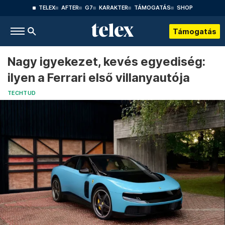
TELEX
AFTER
G7
KARAKTER
TÁMOGATÁS
SHOP
Támogatás
Nagy igyekezet, kevés egyediség:
ilyen a Ferrari első villanyautója
TECHTUD