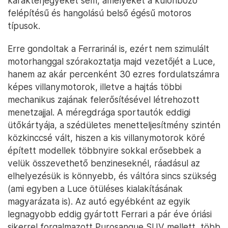
karakterjegyeket sem, amelyeket a különböző
felépítésű és hangolású belső égésű motoros
típusok.
Erre gondoltak a Ferrarinál is, ezért nem szimulált
motorhanggal szórakoztatja majd vezetőjét a Luce,
hanem az akár percenként 30 ezres fordulatszámra
képes villanymotorok, illetve a hajtás többi
mechanikus zajának felerősítésével létrehozott
menetzajjal. A méregdrága sportautók eddigi
ütőkártyája, a szédületes menetteljesítmény szintén
közkinccsé vált, hiszen a kis villanymotorok köré
épített modellek többnyire sokkal erősebbek a
velük összevethető benzineseknél, ráadásul az
elhelyezésük is könnyebb, és váltóra sincs szükség
(ami egyben a Luce ötüléses kialakításának
magyarázata is). Az autó egyébként az egyik
legnagyobb eddig gyártott Ferrari a pár éve óriási
sikerrel forgalmazott Purosangue SUV mellett, több