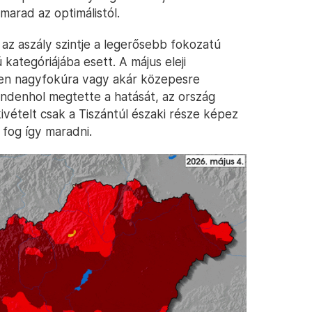
lmarad az optimálistól.
 az aszály szintje a legerősebb fokozatú
ategóriájába esett. A május eleji
en nagyfokúra vagy akár közepesre
indenhol megtette a hatását, az ország
ivételt csak a Tiszántúl északi része képez
 fog így maradni.