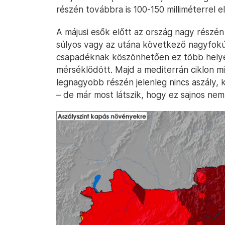
részén továbbra is 100-150 milliméterrel e
A májusi esők előtt az ország nagy részén
súlyos vagy az utána következő nagyfokú k
csapadéknak köszönhetően ez több hely
mérséklődött. Majd a mediterrán ciklon m
legnagyobb részén jelenleg nincs aszály, k
– de már most látszik, hogy ez sajnos nem