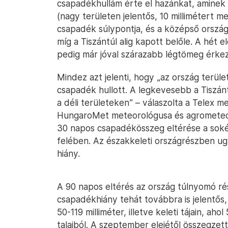
csapadékhullám érte el hazánkat, aminek 
(nagy területen jelentős, 10 millimétert 
csapadék súlypontja, és a középső országr
míg a Tiszántúl alig kapott belőle. A hét 
pedig már jóval szárazabb légtömeg érkez
Mindez azt jelenti, hogy „az ország terül
csapadék hullott. A legkevesebb a Tiszánt
a déli területeken” – válaszolta a Telex m
HungaroMet meteorológusa és agrometeor
30 napos csapadékösszeg eltérése a sokéve
felében. Az északkeleti országrészben ug
hiány.
A 90 napos eltérés az ország túlnyomó ré
csapadékhiány tehát továbbra is jelentős
50-119 milliméter, illetve keleti tájain, ah
talajból. A szeptember elejétől összegze