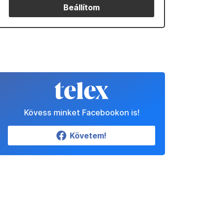
Beállítom
Kövess minket Facebookon is!
Követem!