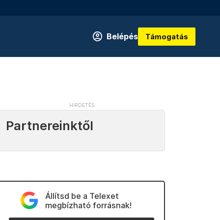
Belépés
Támogatás
Partnereinktől
Állítsd be a Telexet
megbízható forrásnak!