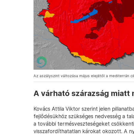
Az aszályszint változása május elejétől a mediterrán c
A várható szárazság miatt n
Kovács Attila Viktor szerint jelen pillana
fejlődésükhöz szükséges nedvesség a tala
a további termésveszteségeket csökkenti,
visszafordíthatatlan károkat okozott. A 