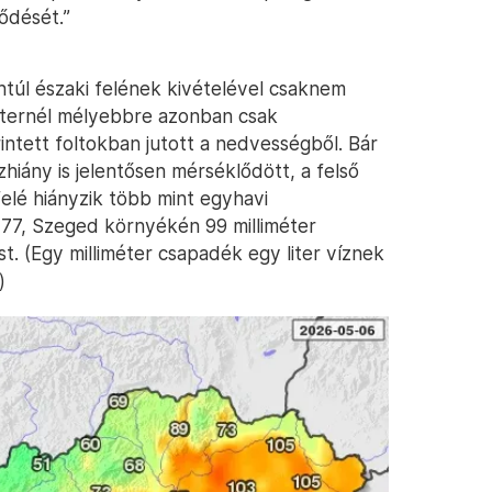
lődését.”
ántúl északi felének kivételével csaknem
méternél mélyebbre azonban csak
intett foltokban jutott a nedvességből. Bár
hiány is jelentősen mérséklődött, a felső
elé hiányzik több mint egyhavi
77, Szeged környékén 99 milliméter
t. (Egy milliméter csapadék egy liter víznek
)