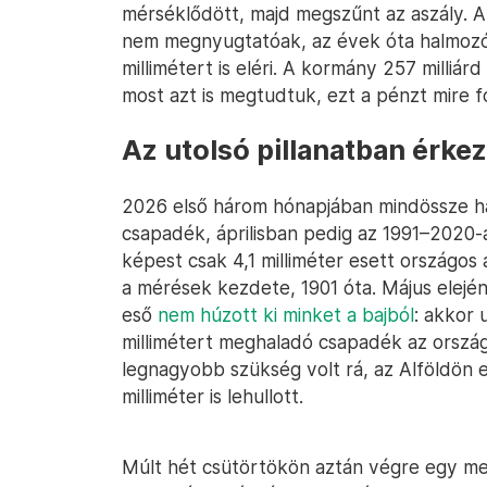
mérséklődött, majd megszűnt az aszály. A
nem megnyugtatóak, az évek óta halmozó
millimétert is eléri. A kormány 257 milliárd 
most azt is megtudtuk, ezt a pénzt mire fo
Az utolsó pillanatban érkez
2026 első három hónapjában mindössze há
csapadék, áprilisban pedig az 1991–2020-a
képest csak 4,1 milliméter esett országos
a mérések kezdete, 1901 óta. Május elejé
eső
nem húzott ki minket a bajból
: akkor 
millimétert meghaladó csapadék az ország
legnagyobb szükség volt rá, az Alföldön 
milliméter is lehullott.
Múlt hét csütörtökön aztán végre egy med