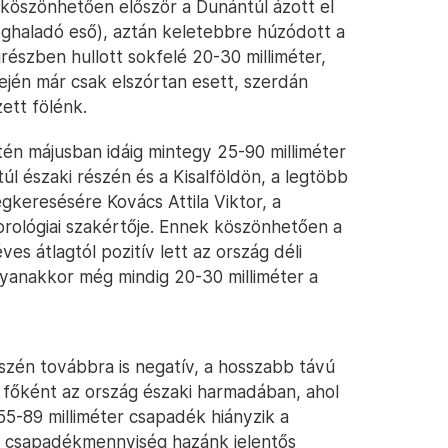
köszönhetően először a Dunántúl ázott el
meghaladó eső), aztán keletebbre húzódott a
észben hullott sokfelé 20-30 milliméter,
elején már csak elszórtan esett, szerdán
ett fölénk.
etén májusban idáig mintegy 25-90 milliméter
úl északi részén és a Kisalföldön, a legtöbb
egkeresésére Kovács Attila Viktor, a
ológiai szakértője. Ennek köszönhetően a
s átlagtól pozitív lett az ország déli
yanakkor még mindig 20-30 milliméter a
szén továbbra is negatív, a hosszabb távú
, főként az ország északi harmadában, ahol
ol 55-89 milliméter csapadék hiányzik a
tt csapadékmennyiség hazánk jelentős