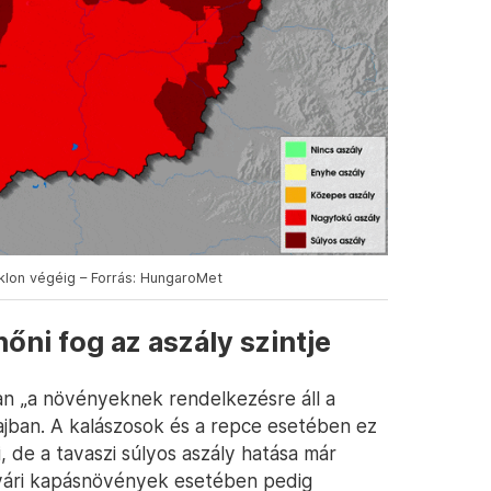
iklon végéig – Forrás: HungaroMet
őni fog az aszály szintje
tban „a növényeknek rendelkezésre áll a
jban. A kalászosok és a repce esetében ez
 de a tavaszi súlyos aszály hatása már
nyári kapásnövények esetében pedig