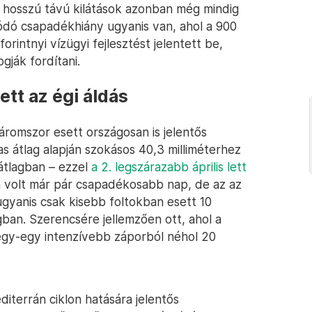
 hosszú távú kilátások azonban még mindig
dó csapadékhiány ugyanis van, ahol a 900
forintnyi vízügyi fejlesztést jelentett be,
gják fordítani.
ett az égi áldás
romszor esett országosan is jelentős
s átlag alapján szokásos 40,3 milliméterhez
 átlagban – ezzel
a 2. legszárazabb április lett
n volt már pár csapadékosabb nap, de az az
ugyanis csak kisebb foltokban esett 10
ban. Szerencsére jellemzően ott, ahol a
egy-egy intenzívebb záporból néhol 20
iterrán ciklon hatására jelentős