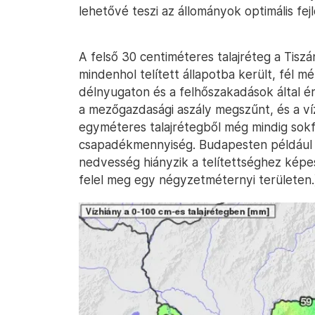
lehetővé teszi az állományok optimális fej
A felső 30 centiméteres talajréteg a Tisz
mindenhol telített állapotba került, fél 
délnyugaton és a felhőszakadások által ér
a mezőgazdasági aszály megszűnt, és a víz
egyméteres talajrétegből még mindig sokf
csapadékmennyiség. Budapesten például 
nedvesség hiányzik a telítettséghez képes
felel meg egy négyzetméternyi területen.