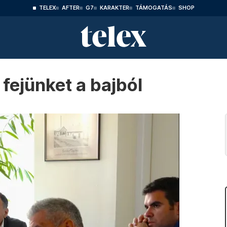
TELEX
AFTER
G7
KARAKTER
TÁMOGATÁS
SHOP
fejünket a bajból