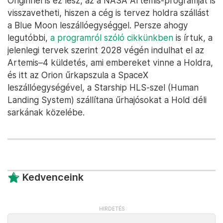
Originnél is ez lesz, az a NASA Artemis-programját is
visszavetheti, hiszen a cég is tervez holdra szállást
a Blue Moon leszállóegységgel. Persze ahogy
legutóbbi,
a programról szóló cikkünkben
is írtuk, a
jelenlegi tervek szerint 2028 végén indulhat el az
Artemis–4 küldetés, ami embereket vinne a Holdra,
és itt az Orion űrkapszula a SpaceX
leszállóegységével, a Starship HLS-szel (Human
Landing System) szállítana űrhajósokat a Hold déli
sarkának közelébe.
Kedvenceink