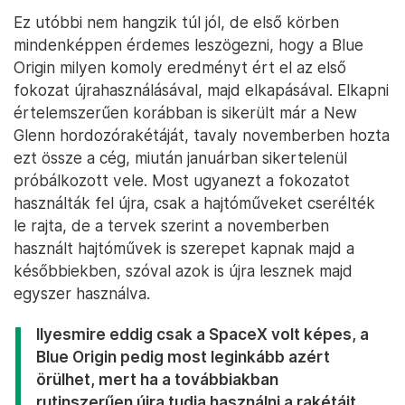
Ez utóbbi nem hangzik túl jól, de első körben
mindenképpen érdemes leszögezni, hogy a Blue
Origin milyen komoly eredményt ért el az első
fokozat újrahasználásával, majd elkapásával. Elkapni
értelemszerűen korábban is sikerült már a New
Glenn hordozórakétáját, tavaly novemberben hozta
ezt össze a cég, miután januárban sikertelenül
próbálkozott vele. Most ugyanezt a fokozatot
használták fel újra, csak a hajtóműveket cserélték
le rajta, de a tervek szerint a novemberben
használt hajtóművek is szerepet kapnak majd a
későbbiekben, szóval azok is újra lesznek majd
egyszer használva.
Ilyesmire eddig csak a SpaceX volt képes, a
Blue Origin pedig most leginkább azért
örülhet, mert ha a továbbiakban
rutinszerűen újra tudja használni a rakétáit,