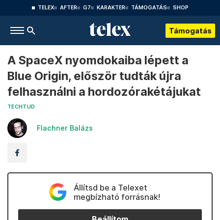
TELEX
AFTER
G7
KARAKTER
TÁMOGATÁS
SHOP
Támogatás
A SpaceX nyomdokaiba lépett a
Blue Origin, először tudták újra
felhasználni a hordozórakétájukat
TECHTUD
Flachner Balázs
Állítsd be a Telexet
megbízható forrásnak!
Beállítom