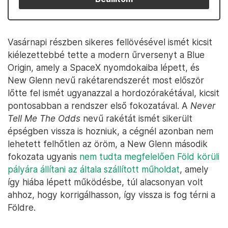
Vasárnapi részben sikeres fellövésével ismét kicsit
kiélezettebbé tette a modern űrversenyt a Blue
Origin, amely a SpaceX nyomdokaiba lépett, és
New Glenn nevű rakétarendszerét most először
lőtte fel ismét ugyanazzal a hordozórakétával, kicsit
pontosabban a rendszer első fokozatával. A
Never
Tell Me The Odds
nevű rakétát ismét sikerült
épségben vissza is hozniuk, a cégnél azonban nem
lehetett felhőtlen az öröm, a New Glenn második
fokozata ugyanis
nem tudta megfelelően Föld körüli
pályára állítani az általa szállított műholdat
, amely
így hiába lépett működésbe, túl alacsonyan volt
ahhoz, hogy korrigálhasson, így vissza is fog térni a
Földre.