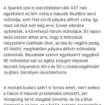
A SpaceX-szel is szerződésben álló AST-nek
egyébként ez lett volna a második BlueBird nevű
műholdja, amit Föld körüli pályára állított volna, így
most várniuk kell még erre. Ennek ellenére
optimisták, a következő három műholdjuk 30 napon
belül készen állhat arra, hogy a fellövésük
helyszínére szállítsák őket, az idei év végére pedig
45 fellőtt, megfelelően pályára állított műholddal
számolnak. Becsléseik szerint egyébként nagyjából
90 műholddal már az egész bolygón képesek
lesznek folyamatos 4G-s és 5G-s mobilszolgáltatást
nyújtani, bármilyen okostelefonra.
A mostani kudarc azért is fontos lehet, mert amikor
a Falcon 9 hasonló problémába ütközött, azt
hónapokig tartó vizsgálat követte, és ha a Blue