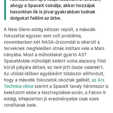
ahogy a SpaceX csinálja, akkor hozzájuk
hasonlóan ők is jóval gyakrabban tudnak
dolgokat fellőni az űrbe.
A New Glenn eddig kétszer repült, a második
fokozattal egyszer sem volt probléma,
novemberben két NASA-űrszondát is sikerült a
terveknek megfelelően útnak indítani vele a Mars
irányába. Most a műholdakat gyártó AST
SpaceMobile műholdját kellett volna alacsony Föld
körüli pályára állítani, ez nem jött össze valamiért.
Az utóbbi időben egyébként többször előfordult,
hogy a második fokozatok okoztak galibát,
az Ars
Technica cikke
szerint a SpaceX tavaly háromszor is
belefutott ebbe a tesztrepülései során, a Falcon 9
eddigi, kifejezetten jó eredményeibe csak ezek
rondítanak bele.