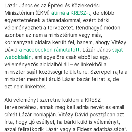
Lázár János és az Építési és Közlekedési
Minisztérium (ÉKM)
átírná a KRESZ-t
, de előbb
egyeztetnének a társadalommal, ezért bárki
véleményezheti a tervezetet. Rendhagyó módon
azonban az nem a minisztérium vagy más,
kormányzati oldalra került fel, hanem, ahogy Vitézy
Dávid
a Facebookon rámutatott
, Lázár János
saját
weboldalán
, ami egyelőre csak ebből az egy,
véleményezős aloldalból áll – és linkekből a
miniszter saját közösségi felületeire. Szerepel rajta a
miniszter mercheit áruló Lázár bazár felirat is, de
ezt nem linkelték.
Aki véleményt szeretne küldeni a KRESZ
tervezetéhez, annak meg kell adnia nevét és email
címét Lázár honlapján. Vitézy Dávid posztjában azt
írta, hogy „jó eséllyel, ha bárki küld is véleményt,
azzal feliratkozik Lázár vagy a Fidesz adatbázisába”.