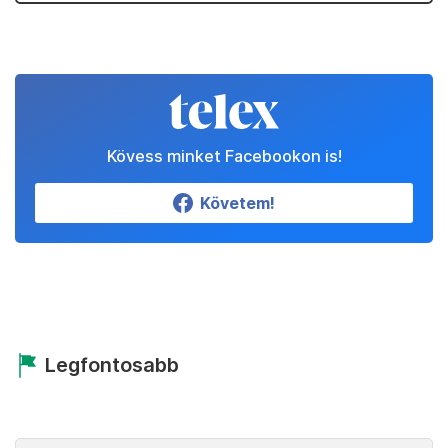
Kövess minket Facebookon is!
Követem!
Legfontosabb