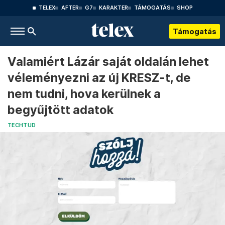
TELEX
AFTER
G7
KARAKTER
TÁMOGATÁS
SHOP
Támogatás
Valamiért Lázár saját oldalán lehet
véleményezni az új KRESZ-t, de
nem tudni, hova kerülnek a
begyűjtött adatok
TECHTUD