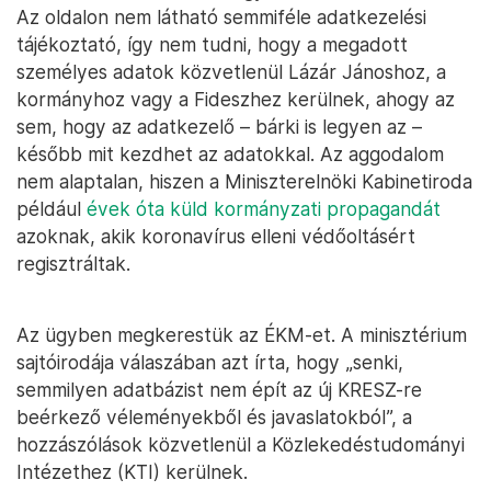
Az oldalon nem látható semmiféle adatkezelési
tájékoztató, így nem tudni, hogy a megadott
személyes adatok közvetlenül Lázár Jánoshoz, a
kormányhoz vagy a Fideszhez kerülnek, ahogy az
sem, hogy az adatkezelő – bárki is legyen az –
később mit kezdhet az adatokkal. Az aggodalom
nem alaptalan, hiszen a Miniszterelnöki Kabinetiroda
például
évek óta küld kormányzati propagandát
azoknak, akik koronavírus elleni védőoltásért
regisztráltak.
Az ügyben megkerestük az ÉKM-et. A minisztérium
sajtóirodája válaszában azt írta, hogy „senki,
semmilyen adatbázist nem épít az új KRESZ-re
beérkező véleményekből és javaslatokból”, a
hozzászólások közvetlenül a Közlekedéstudományi
Intézethez (KTI) kerülnek.