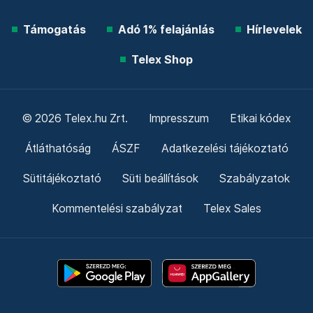
Támogatás
Adó 1% felajánlás
Hírlevelek
Telex Shop
© 2026 Telex.hu Zrt.
Impresszum
Etikai kódex
Átláthatóság
ÁSZF
Adatkezelési tájékoztató
Sütitájékoztató
Süti beállítások
Szabályzatok
Kommentelési szabályzat
Telex Sales