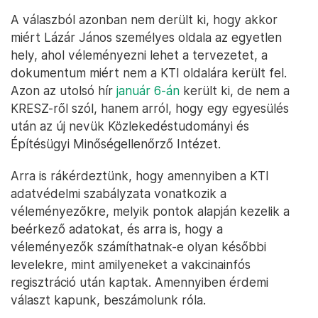
A válaszból azonban nem derült ki, hogy akkor
miért Lázár János személyes oldala az egyetlen
hely, ahol véleményezni lehet a tervezetet, a
dokumentum miért nem a KTI oldalára került fel.
Azon az utolsó hír
január 6-án
került ki, de nem a
KRESZ-ről szól, hanem arról, hogy egy egyesülés
után az új nevük Közlekedéstudományi és
Építésügyi Minőségellenőrző Intézet.
Arra is rákérdeztünk, hogy amennyiben a KTI
adatvédelmi szabályzata vonatkozik a
véleményezőkre, melyik pontok alapján kezelik a
beérkező adatokat, és arra is, hogy a
véleményezők számíthatnak-e olyan későbbi
levelekre, mint amilyeneket a vakcinainfós
regisztráció után kaptak. Amennyiben érdemi
választ kapunk, beszámolunk róla.