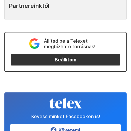
Partnereinktől
Állítsd be a Telexet
megbízható forrásnak!
Beállítom
Kövess minket Facebookon is!
Követem!