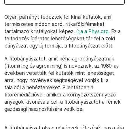
Olyan páfrányt fedeztek fel kínai kutatók, ami
természetes módon apró, ritkaföldfémeket
tartalmazó kristályokat képez,
írja a Phys.org
. Ez a
felfedezés ígéretes lehetőségeket tár fel a zöld
bányászat egy új formája, a fitobányászat előtt.
A fitobányászatot, amit néha agrobányászatnak
(fitomining és agromining) is neveznek, az 1980-as
években vetették fel kutatók mint lehetőséget
arra, hogy növények segítségével vonják ki a
talajból a nehézfémeket. Ellentétben a
fitoremediációval, amikor a környezetszennyező
anyagok kivonása a cél, a fitobányászatot a fémek
gazdasági hasznosítására vetik be.
A fitobányászat olyan növények létezését használja