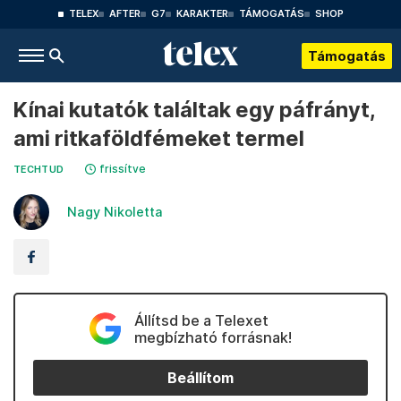
TELEX
AFTER
G7
KARAKTER
TÁMOGATÁS
SHOP
Támogatás
Kínai kutatók találtak egy páfrányt,
ami ritkaföldfémeket termel
frissítve
TECHTUD
Nagy Nikoletta
Állítsd be a Telexet
megbízható forrásnak!
Beállítom