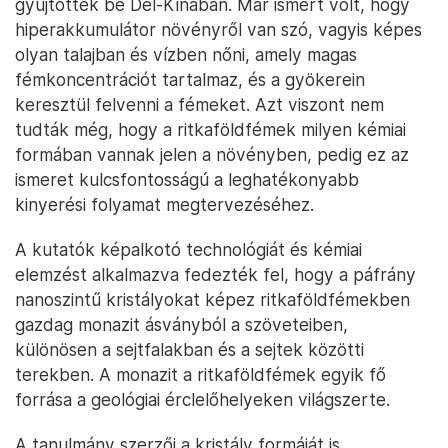
gyűjtöttek be Dél-Kínában. Már ismert volt, hogy
hiperakkumulátor növényről van szó, vagyis képes
olyan talajban és vízben nőni, amely magas
fémkoncentrációt tartalmaz, és a gyökerein
keresztül felvenni a fémeket. Azt viszont nem
tudták még, hogy a ritkaföldfémek milyen kémiai
formában vannak jelen a növényben, pedig ez az
ismeret kulcsfontosságú a leghatékonyabb
kinyerési folyamat megtervezéséhez.
A kutatók képalkotó technológiát és kémiai
elemzést alkalmazva fedezték fel, hogy a páfrány
nanoszintű kristályokat képez ritkaföldfémekben
gazdag monazit ásványból a szöveteiben,
különösen a sejtfalakban és a sejtek közötti
terekben. A monazit a ritkaföldfémek egyik fő
forrása a geológiai érclelőhelyeken világszerte.
A tanulmány szerzői a kristály formáját is