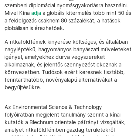
szembeni diplomáciai nyomásgyakorlásra használni.
Mivel Kína
adja
a globális kitermelés több mint 50 és
a feldolgozás csaknem 80 százalékát, a hatások
globálisan is érezhetőek.
A ritkaföldfémek kinyerése költséges, és általában
nagyléptékű, hagyományos bányászati műveleteket
igényel, amelyekhez durva vegyszereket
alkalmaznak, és jelentős szennyezést okoznak a
környezetben. Tudósok ezért keresnek tisztább,
fenntarthatóbb, növényalapú alternatívákat a
begyűjtésükre.
Az Environmental Science & Technology
folyóiratban megjelent tanulmány szerint a kínai
kutatók a Blechnum orientale páfrányt vizsgálták,
amelyet ritkaföldfémben gazdag területekről