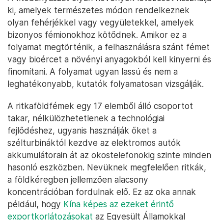
ki, amelyek természetes módon rendelkeznek
olyan fehérjékkel vagy vegyületekkel, amelyek
bizonyos fémionokhoz kötődnek. Amikor ez a
folyamat megtörténik, a felhasználásra szánt fémet
vagy bioércet a növényi anyagokból kell kinyerni és
finomítani. A folyamat ugyan lassú és nem a
leghatékonyabb, kutatók folyamatosan vizsgálják.
A ritkaföldfémek egy 17 elemből álló csoportot
takar, nélkülözhetetlenek a technológiai
fejlődéshez, ugyanis használják őket a
szélturbináktól kezdve az elektromos autók
akkumulátorain át az okostelefonokig szinte minden
hasonló eszközben. Nevüknek megfelelően ritkák,
a földkéregben jellemzően alacsony
koncentrációban fordulnak elő. Ez az oka annak
például, hogy
Kína képes az ezeket érintő
exportkorlátozásokat
az Egyesült Államokkal