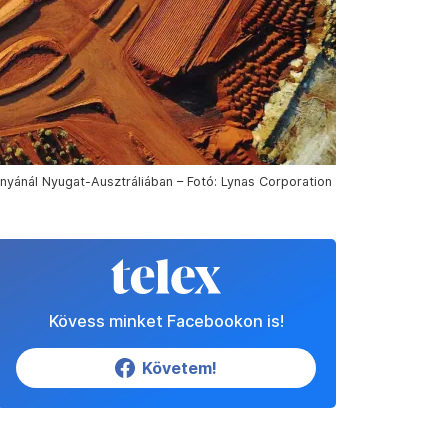
nyánál Nyugat-Ausztráliában – Fotó: Lynas Corporation
Kövess minket Facebookon is!
Követem!