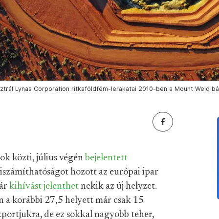
trál Lynas Corporation ritkaföldfém-lerakatai 2010-ben a Mount Weld bá
ok közti, július végén
bejelentett
iszámíthatóságot hozott az európai ipar
már
kihívást jelenthet
nekik az új helyzet.
n a korábbi 27,5 helyett már csak 15
portjukra, de ez sokkal nagyobb teher,