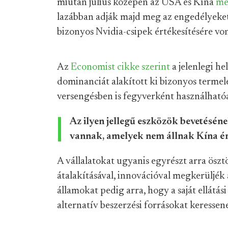
miután július közepén az USA és Kína
me
lazábban adják majd meg az engedélyeket
bizonyos Nvidia-csipek értékesítésére vo
Az
Economist cikke szerint
a jelenlegi h
dominanciát alakított ki bizonyos termel
versengésben is fegyverként használható
Az ilyen jellegű eszközök bevetésén
vannak, amelyek nem állnak Kína é
A vállalatokat ugyanis egyrészt arra öszt
átalakításával, innovációval megkerüljék
államokat pedig arra, hogy a saját ellátási
alternatív beszerzési forrásokat keressen