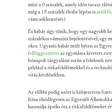
mint a 0 százalék, amely idén tavasz előtt
még a 15 százalék életbe lépése is
attól f
vámcsökkentését.)
És habár úgy tűnik, hogy egy nagyobb ke
százalékos vámszint bejelentésével, egy
okoz. Ugyanis habár múlt héten az Egyes
felfüggesztette
az egymásra kivetett ext
hónapok tárgyalásai során a feleknek ne
például a ritkaföldfémekkel és a technol
vitás kérdésekben.
Az előbbi pedig azért is kifejezetten font
Kína elsődlegesen az Egyesült Államokk
használja április óta a ritkaföldfémeket