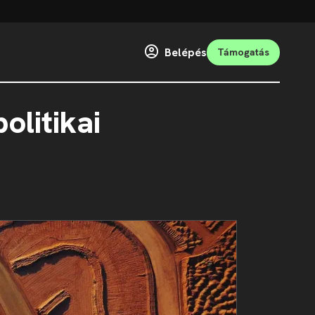
Belépés
Támogatás
olitikai