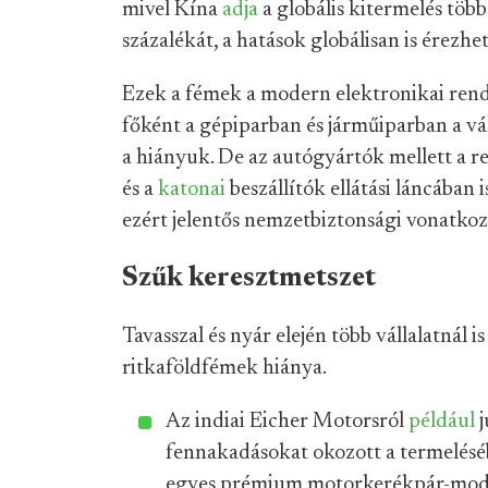
mivel Kína
adja
a globális kitermelés töb
százalékát, a hatások globálisan is érezhe
Ezek a fémek a modern elektronikai rend
főként a gépiparban és járműiparban a vál
a hiányuk. De az autógyártók mellett a re
és a
katonai
beszállítók ellátási láncában
ezért jelentős nemzetbiztonsági vonatkoz
Szűk keresztmetszet
Tavasszal és nyár elején több vállalatnál 
ritkaföldfémek hiánya.
Az indiai Eicher Motorsról
például
j
fennakadásokat okozott a termelésé
egyes prémium motorkerékpár-modell