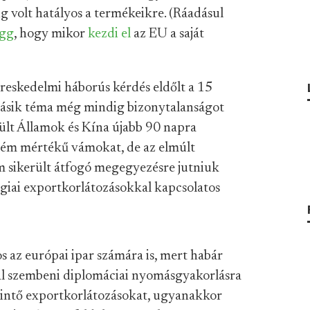
ig volt hatályos a termékeikre. (Ráadásul
ügg
, hogy mikor
kezdi el
az EU a saját
reskedelmi háborús kérdés eldőlt a 15
 másik téma még mindig bizonytalanságot
ült Államok és Kína újabb 90 napra
rém mértékű vámokat, de az elmúlt
m sikerült átfogó megegyezésre jutniuk
ógiai exportkorlátozásokkal kapcsolatos
os az európai ipar számára is, mert habár
al szembeni diplomáciai nyomásgyakorlásra
 érintő exportkorlátozásokat, ugyanakkor