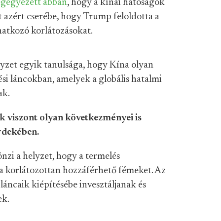
gegyezett abban
, hogy a kínai hatóságok
 azért cserébe, hogy Trump feloldotta a
natkozó korlátozásokat.
elyzet egyik tanulsága, hogy Kína olyan
ési láncokban, amelyek a globális hatalmi
ak.
ek viszont olyan következményei is
rdekében.
önzi a helyzet, hogy a termelés
 a korlátozottan hozzáférhető fémeket. Az
 láncaik kiépítésébe invesztáljanak és
ek.