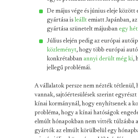
De május vége és június eleje között
gyártása is
leállt
emiatt Japánban, az
gyártása szünetelt májusban
egy hét
Július elején pedig az európai autóip
közleményt
, hogy több európai autóip
konkrétabban
annyi derült még ki
,
jellegű problémái.
A vállalatok persze nem nézték tétlenül,
vannak, sajtóértesülések szerint egyrészt
kínai kormánynál, hogy enyhítsenek a ko
probléma, hogy a kínai hatóságok engedé
elmúlt hónapokban nem vitték túlzásba 
gyártók az elmúlt körülbelül egy hónapba