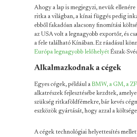
Ahogy a lap is megjegyzi, nevük ellenére
ritka a világban, a kínai függés pedig in
ebből fakadóan alacsony finomítási költ
az USA volt a legnagyobb exportőr, és csa
a fele található Kínában. Ez ráadásul kön
Európa legnagyobb lelőhelyét
Észak-Své
Alkalmazkodnak a cégek
Egyes cégek, például a
BMW, a GM, a ZF
alkatrészek fejlesztésébe kezdtek, amel
szükség ritkaföldfémekre, bár kevés cégne
eszközök gyártását, hogy azzal a költsége
A cégek technológiai helyettesítés mellett