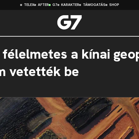
TELEX
AFTER
G7
KARAKTER
TÁMOGATÁS
SHOP
 félelmetes a kínai geop
m vetették be