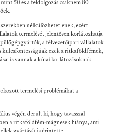
b mint 50 és a feldolgozás csaknem 80
tőek.
szerekben nélkülözhetetlenek, ezért
lalatok termelését jelentősen korlátozhatja
pülőgépgyártók, a félvezetőipari vállalatok
 is kulcsfontosságúak ezek a ritkaföldfémek,
ásai is vannak a kínai korlátozásoknak.
is okozott termelési problémákat a
úlius végén derült ki, hogy tavasszal
ben a ritkaföldfém-mágnesek hiánya, ami
ek gyártását is érintette.