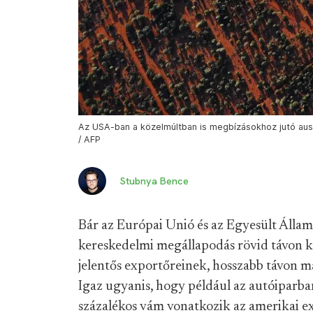
Az USA-ban a közelmúltban is megbízásokhoz jutó ausz
/ AFP
Stubnya Bence
Bár az Európai Unió és az Egyesült Állam
kereskedelmi megállapodás rövid távon k
jelentős exportőreinek, hosszabb távon 
Igaz ugyanis, hogy például az autóiparba
százalékos vám vonatkozik az amerikai ex