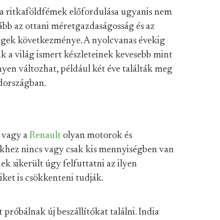
 a ritkaföldfémek előfordulása ugyanis nem
kább az ottani méretgazdaságosság és az
ségek következménye. A nyolcvanas évekig
k a világ ismert készleteinek kevesebb mint
nyen változhat, például két éve találták meg
dországban.
vagy a
Renault
olyan motorok és
yekhez nincs vagy csak kis mennyiségben van
k sikerült úgy felfuttatni az ilyen
iket is csökkenteni tudják.
 próbálnak új beszállítókat találni. India