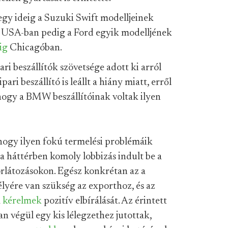
 egy ideig a Suzuki Swift modelljeinek
 USA-ban pedig a Ford egyik modelljének
ig
Chicagóban.
ari beszállítók szövetsége adott ki arról
ari beszállító is leállt a hiány miatt, erről
 hogy a BMW beszállítóinak voltak ilyen
 hogy ilyen fokú termelési problémáik
 a háttérben komoly lobbizás indult be a
rlátozásokon. Egész konkrétan az a
lyére van szükség az exporthoz, és az
a
kérelmek
pozitív elbírálását. Az érintett
n végül egy kis lélegzethez jutottak,