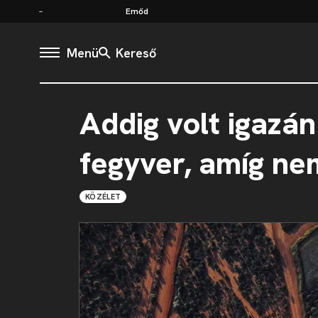
Emőd
Menü
Kereső
Addig volt igazán
fegyver, amíg ne
KÖZÉLET