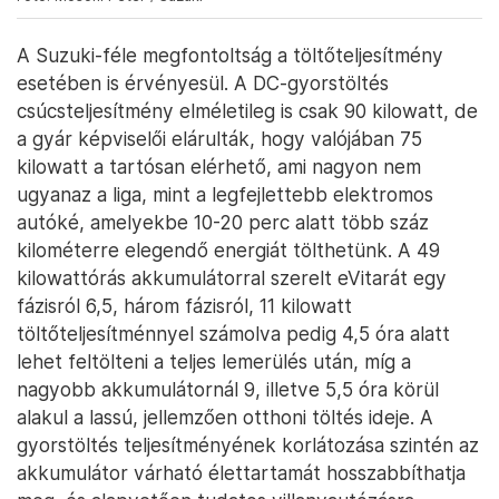
A Suzuki-féle megfontoltság a töltőteljesítmény
esetében is érvényesül. A DC-gyorstöltés
csúcsteljesítmény elméletileg is csak 90 kilowatt, de
a gyár képviselői elárulták, hogy valójában 75
kilowatt a tartósan elérhető, ami nagyon nem
ugyanaz a liga, mint a legfejlettebb elektromos
autóké, amelyekbe 10-20 perc alatt több száz
kilométerre elegendő energiát tölthetünk. A 49
kilowattórás akkumulátorral szerelt eVitarát egy
fázisról 6,5, három fázisról, 11 kilowatt
töltőteljesítménnyel számolva pedig 4,5 óra alatt
lehet feltölteni a teljes lemerülés után, míg a
nagyobb akkumulátornál 9, illetve 5,5 óra körül
alakul a lassú, jellemzően otthoni töltés ideje. A
gyorstöltés teljesítményének korlátozása szintén az
akkumulátor várható élettartamát hosszabbíthatja