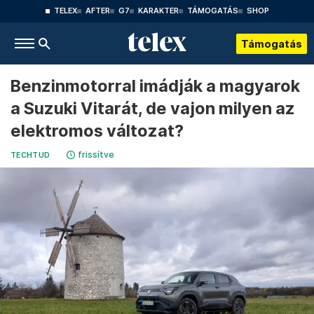
TELEX
AFTER
G7
KARAKTER
TÁMOGATÁS
SHOP
Támogatás
Benzinmotorral imádják a magyarok
a Suzuki Vitarát, de vajon milyen az
elektromos változat?
frissítve
TECHTUD