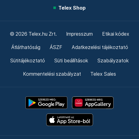
Telex Shop
© 2026 Telex.hu Zrt.
Impresszum
Etikai kódex
Átláthatóság
ÁSZF
Adatkezelési tájékoztató
Sütitájékoztató
Süti beállítások
Szabályzatok
Kommentelési szabályzat
Telex Sales