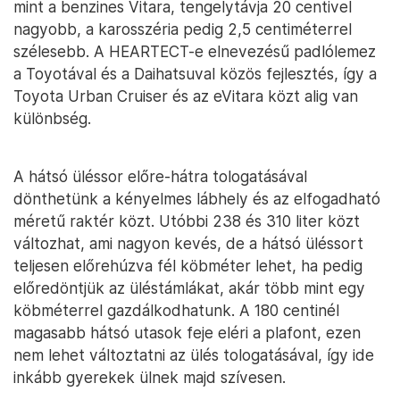
mint a benzines Vitara, tengelytávja 20 centivel
nagyobb, a karosszéria pedig 2,5 centiméterrel
szélesebb. A HEARTECT-e elnevezésű padlólemez
a Toyotával és a Daihatsuval közös fejlesztés, így a
Toyota Urban Cruiser és az eVitara közt alig van
különbség.
A hátsó üléssor előre-hátra tologatásával
dönthetünk a kényelmes lábhely és az elfogadható
méretű raktér közt. Utóbbi 238 és 310 liter közt
változhat, ami nagyon kevés, de a hátsó üléssort
teljesen előrehúzva fél köbméter lehet, ha pedig
előredöntjük az üléstámlákat, akár több mint egy
köbméterrel gazdálkodhatunk. A 180 centinél
magasabb hátsó utasok feje eléri a plafont, ezen
nem lehet változtatni az ülés tologatásával, így ide
inkább gyerekek ülnek majd szívesen.