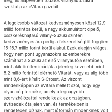
meg, és alapvetően tudatos villanyautózásra
szoktatja az eVitara gazdáit.
A legolcsóbb változat kedvezményesen közel 12,9
millió forintba kerül, a nagy akkumulátort cipelő,
összkerékhajtású villany-Suzuki szintén
kedvezményes ára pedig a felszereltségtől függően
15-16,7 millió forint körül alakul. Ezek alapján világos,
hogy nem pont ugyanazokra az emberekre
számíthat a Suzuki az első villanyautója esetében,
mint akik őrülten imádják a jelenleg kevesebb mint
8,2 millió forinttól elérhető Vitarát, vagy az alig több
mint 8,6-ért kínált S-Crosst. Az viszont
mindenképpen az eVitara mellett szól, hogy egy
olyan cég terméke, amely a legnagyobb
szervizhálózattal rendelkezik az országban,
évtizedek óta jelen van, és termékeiben is
rengetegen bíznak, mert jóformán mindenkinek volt