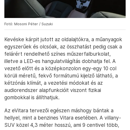
Fotó: Mosoni Péter / Suzuki
Kevéske kárpit jutott az oldalajtókra, a műanyagok
egyszerűek és olcsóak, az összhatást pedig csak a
felárért rendelhető színes műszerfalburkolat,
illetve a LED-es hangulatvilágítás dobhatja fel. A
vezető előtt és a középkonzolon egy-egy 10 col
körüli méretű, fekvő formátumú kijelző látható, a
kétzónás klímát, a vezetési módokat és az
audiorendszer alapfunkcióit viszont fizikai
gombokkal is állíthatjuk.
Az eVitara tervezői egészen máshogy bántak a
hellyel, mint a benzines Vitara esetében. A villany-
SUV közel 4,3 méter hosszú, ami 9 centivel több,