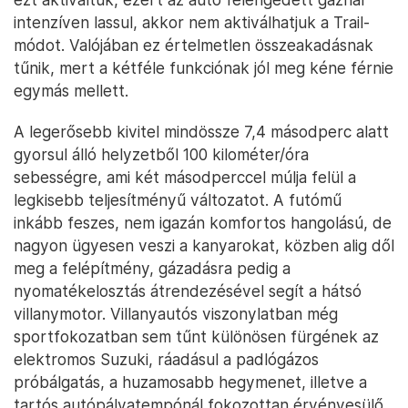
intenzíven lassul, akkor nem aktiválhatjuk a Trail-
módot. Valójában ez értelmetlen összeakadásnak
tűnik, mert a kétféle funkciónak jól meg kéne férnie
egymás mellett.
A legerősebb kivitel mindössze 7,4 másodperc alatt
gyorsul álló helyzetből 100 kilométer/óra
sebességre, ami két másodperccel múlja felül a
legkisebb teljesítményű változatot. A futómű
inkább feszes, nem igazán komfortos hangolású, de
nagyon ügyesen veszi a kanyarokat, közben alig dől
meg a felépítmény, gázadásra pedig a
nyomatékelosztás átrendezésével segít a hátsó
villanymotor. Villanyautós viszonylatban még
sportfokozatban sem tűnt különösen fürgének az
elektromos Suzuki, ráadásul a padlógázos
próbálgatás, a huzamosabb hegymenet, illetve a
tartós autópályatempónál fokozottan érvényesülő