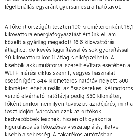
légellenállás egyaránt gyorsan eszi a hatótávot.
A főként országúti teszten 100 kilométerenként 18,1
kilowattóra energiafogyasztást értünk el, ami
közelít a gyárilag megadott 16,6 kilowattórás
átlaghoz, de kevés kigurítással és sok gyorsítással
20 kilowattóra körüli átlag is elképzelhető. A
kisebbik akkumulátorral szerelt eVitara esetében a
WLTP mérési ciklus szerint, vegyes használat
esetén ígért 344 kilométeres hatótáv helyett 300
kilométer lehet a reális, az összkerekes, kétmotoros
verzió elvárható hatótávja pedig 350 kilométer,
főként amikor nem ilyen tavaszias az időjárás, mint a
teszt idején. Városban ezek az értékek
kedvezőbbek lesznek, hiszen ott gyakori a
kigurulásos és fékezéses visszatáplálás, illetve
kisebb a sebesség. A takarékos autózásban