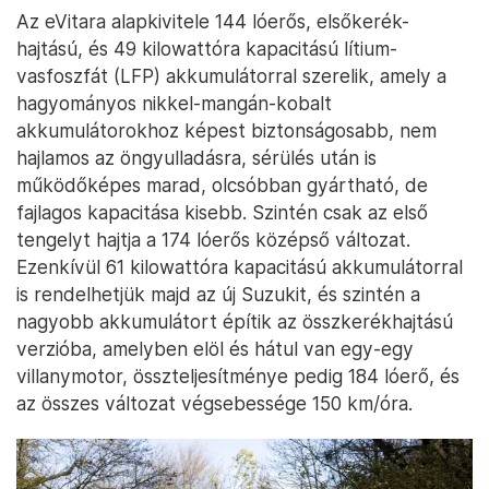
Az eVitara alapkivitele 144 lóerős, elsőkerék-
hajtású, és 49 kilowattóra kapacitású lítium-
vasfoszfát (LFP) akkumulátorral szerelik, amely a
hagyományos nikkel-mangán-kobalt
akkumulátorokhoz képest biztonságosabb, nem
hajlamos az öngyulladásra, sérülés után is
működőképes marad, olcsóbban gyártható, de
fajlagos kapacitása kisebb. Szintén csak az első
tengelyt hajtja a 174 lóerős középső változat.
Ezenkívül 61 kilowattóra kapacitású akkumulátorral
is rendelhetjük majd az új Suzukit, és szintén a
nagyobb akkumulátort építik az összkerékhajtású
verzióba, amelyben elöl és hátul van egy-egy
villanymotor, összteljesítménye pedig 184 lóerő, és
az összes változat végsebessége 150 km/óra.