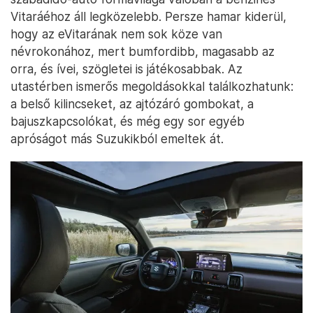
Vitaráéhoz áll legközelebb. Persze hamar kiderül,
hogy az eVitarának nem sok köze van
névrokonához, mert bumfordibb, magasabb az
orra, és ívei, szögletei is játékosabbak. Az
utastérben ismerős megoldásokkal találkozhatunk:
a belső kilincseket, az ajtózáró gombokat, a
bajuszkapcsolókat, és még egy sor egyéb
apróságot más Suzukikból emeltek át.