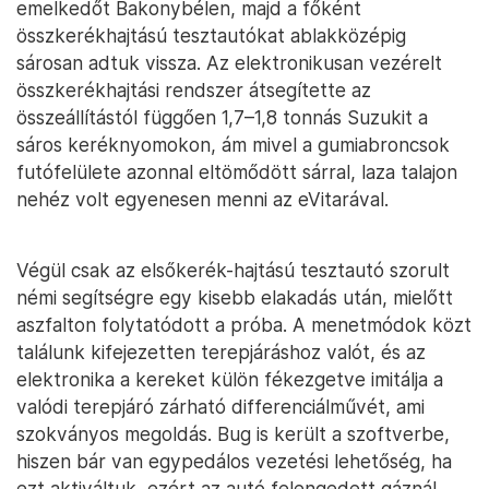
emelkedőt Bakonybélen, majd a főként
összkerékhajtású tesztautókat ablakközépig
sárosan adtuk vissza. Az elektronikusan vezérelt
összkerékhajtási rendszer átsegítette az
összeállítástól függően 1,7–1,8 tonnás Suzukit a
sáros keréknyomokon, ám mivel a gumiabroncsok
futófelülete azonnal eltömődött sárral, laza talajon
nehéz volt egyenesen menni az eVitarával.
Végül csak az elsőkerék-hajtású tesztautó szorult
némi segítségre egy kisebb elakadás után, mielőtt
aszfalton folytatódott a próba. A menetmódok közt
találunk kifejezetten terepjáráshoz valót, és az
elektronika a kereket külön fékezgetve imitálja a
valódi terepjáró zárható differenciálművét, ami
szokványos megoldás. Bug is került a szoftverbe,
hiszen bár van egypedálos vezetési lehetőség, ha
ezt aktiváltuk, ezért az autó felengedett gáznál