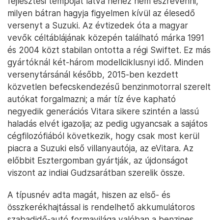
fejlesztési tempóját látva nehéz nem észrevenni,
milyen bátran hagyja figyelmen kívül az élesedő
versenyt a Suzuki. Az évtizedek óta a magyar
vevők céltáblájának közepén található márka 1991
és 2004 közt stabilan ontotta a régi Swiftet. Ez más
gyártóknál két-három modellciklusnyi idő. Minden
versenytársánál később, 2015-ben kezdett
közvetlen befecskendezésű benzinmotorral szerelt
autókat forgalmazni; a már tíz éve kapható
negyedik generációs Vitara sikere szintén a lassú
haladás elvét igazolja; az pedig ugyancsak a sajátos
cégfilozófiából következik, hogy csak most kerül
piacra a Suzuki első villanyautója, az eVitara. Az
előbbit Esztergomban gyártják, az újdonságot
viszont az indiai Gudzsarátban szerelik össze.
A típusnév adta magát, hiszen az első- és
összkerékhajtással is rendelhető akkumulátoros
szabadidő-autó formavilága valóban a benzines