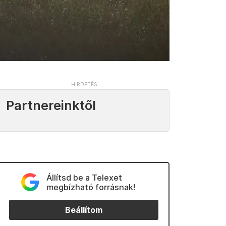
Partnereinktől
Állítsd be a Telexet
megbízható forrásnak!
Beállítom