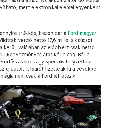
api használathoz. Az akkumulátor 60 voltos
avítható, mert elektronikai elemei egyenként
 ennyire trükkös, hiszen bár a
Ford magyar
ildtrak verzió nettó 17,6 millió, a csúcsot
ba kerül, valójában az előbbiért csak nettó
körüli kedvezményes árat kér a cég. Bár a
n időszakhoz vagy speciális helyzethez
új autók listaárát fizettetik ki a vevőkkel,
ágia nem csak a Fordnál létezik.