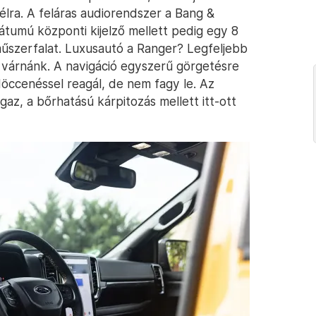
élra. A feláras audiorendszer a Bang &
mátumú központi kijelző mellett pedig egy 8
műszerfalat. Luxusautó a Ranger? Legfeljebb
 várnánk. A navigáció egyszerű görgetésre
döccenéssel reagál, de nem fagy le. Az
gaz, a bőrhatású kárpitozás mellett itt-ott