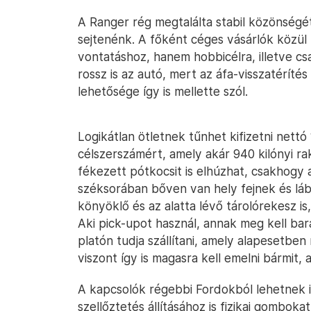
A Ranger rég megtalálta stabil közönségét
sejtenénk. A főként céges vásárlók közül
vontatáshoz, hanem hobbicélra, illetve cs
rossz is az autó, mert az áfa-visszatérít
lehetősége így is mellette szól.
Logikátlan ötletnek tűnhet kifizetni nettó 
célszerszámért, amely akár 940 kilónyi rak
fékezett pótkocsit is elhúzhat, csakhogy 
széksorában bőven van hely fejnek és lábn
könyöklő és az alatta lévő tárolórekesz i
Aki pick-upot használ, annak meg kell bar
platón tudja szállítani, amely alapesetben 
viszont így is magasra kell emelni bármit, 
A kapcsolók régebbi Fordokból lehetnek i
szellőztetés állításához is fizikai gombok