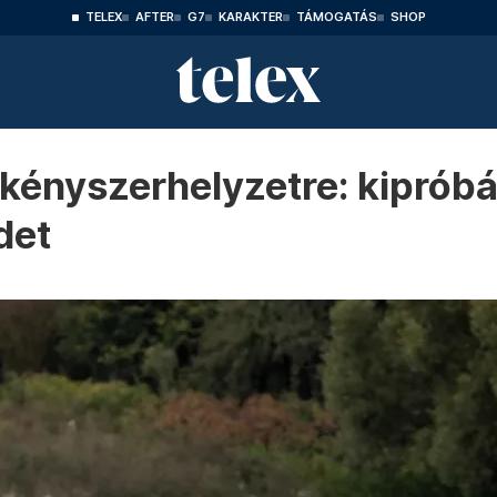
TELEX
AFTER
G7
KARAKTER
TÁMOGATÁS
SHOP
ényszerhelyzetre: kipróbál
det