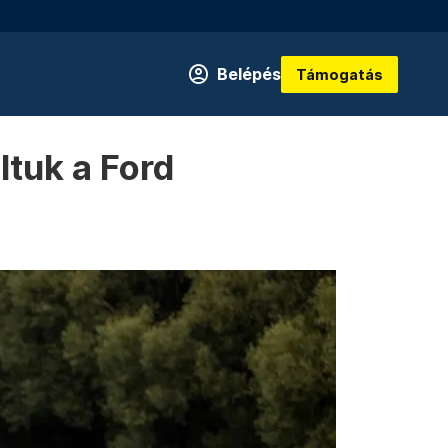
Belépés
Támogatás
tuk a Ford