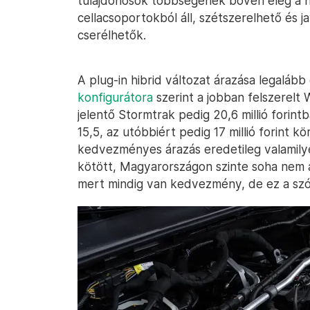
tulajdonosok többségének bőven elég a n
cellacsoportokból áll, szétszerelhető és j
cserélhetők.
A plug-in hibrid változat árazása legalább
konfigurátora
szerint a jobban felszerelt W
jelentő Stormtrak pedig 20,6 millió forint
15,5, az utóbbiért pedig 17 millió forint 
kedvezményes árazás eredetileg valamilye
kötött, Magyarországon szinte soha nem az 
mert mindig van kedvezmény, de ez a szóm