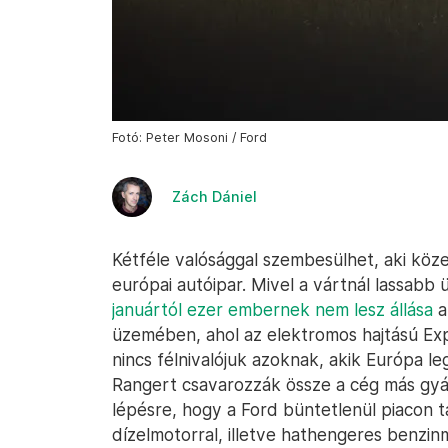
Fotó: Peter Mosoni / Ford
Zách Dániel
Kétféle valósággal szembesülhet, aki közel
európai autóipar. Mivel a vártnál lassabb 
januártól ezer embernek nem lesz állása
a 
üzemében, ahol az elektromos hajtású Exp
nincs félnivalójuk azoknak, akik Európa le
Rangert csavarozzák össze a cég más gyá
lépésre, hogy a Ford büntetlenül piacon 
dízelmotorral, illetve hathengeres benzinm