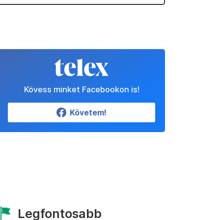
Kövess minket Facebookon is!
Követem!
Legfontosabb