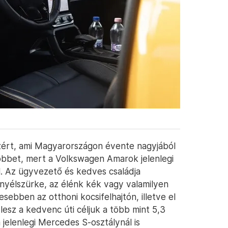
nzért, ami Magyarországon évente nagyjából
többet, mert a Volkswagen Amarok jelenlegi
ül. Az ügyvezető és kedves családja
snyélszürke, az élénk kék vagy valamilyen
sebben az otthoni kocsifelhajtón, illetve el
esz a kedvenc úti céljuk a több mint 5,3
 jelenlegi Mercedes S-osztálynál is