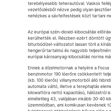
terebélyesebb teherautóval. Vaskos fell
vezetőülésből nézve pedig olyan ijesztőe
nehézkes a sávfelfestések közt tartani 
Az európai szén-dioxid-kibocsátási előírá
kerülhették el. Részben ezért döntött úgy
biturbódízel-változatot lassan törli a kíná
hengerűrtartalmú és nagyobb teljesítmény
európai károsanyag-kibocsátási norma má
Ennek a dízelmotornak a helyére a Focus 
benzinmotor 190 lóerőre csökkentett telj
(kb. 100 lóerős) villanymotorból álló hibri
automata váltó, illetve a terephajtás ele
kilowattóra nettó kapacitású, hálózatról i
elméletileg 43, valójában inkább 30-40 k
üzemmódban, ami komikusan kevésnek tűni