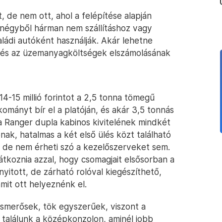
, de nem ott, ahol a felépítése alapján
 négyből hárman nem szállításhoz vagy
aládi autóként használják. Akár lehetne
és és az üzemanyagköltségek elszámolásának
14-15 millió forintot a 2,5 tonna tömegű
ományt bír el a platóján, és akár 3,5 tonnás
a Ranger dupla kabinos kivitelének mindkét
ak, hatalmas a két első ülés közt található
s, de nem érheti szó a kezelőszerveket sem.
átkoznia azzal, hogy csomagjait elsősorban a
nyitott, de zárható rolóval kiegészíthető,
amit ott helyeznénk el.
smerősek, tök egyszerűek, viszont a
at találunk a középkonzolon, aminél jobb