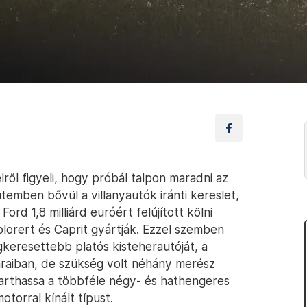
ről figyeli, hogy próbál talpon maradni az
ütemben bővül a villanyautók iránti kereslet,
Ford 1,8 milliárd euróért felújított kölni
lorert és Caprit gyártják. Ezzel szemben
gkeresettebb platós kisteherautóját, a
raiban, de szükség volt néhány merész
tarthassa a többféle négy- és hathengeres
otorral kínált típust.