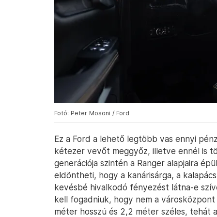
Fotó: Peter Mosoni / Ford
Ez a Ford a lehető legtöbb vas ennyi pé
kétezer vevőt meggyőz, illetve ennél is 
generációja szintén a Ranger alapjaira ép
eldöntheti, hogy a kanárisárga, a kalapác
kevésbé hivalkodó fényezést látna-e szíve
kell fogadniuk, hogy nem a városközpont l
méter hosszú és 2,2 méter széles, tehát a