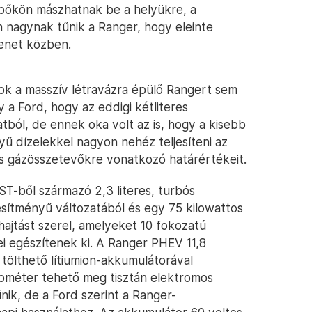
épőkön mászhatnak be a helyükre, a
n nagynak tűnik a Ranger, hogy eleinte
menet közben.
sok a masszív létravázra épülő Rangert sem
 a Ford, hogy az eddigi kétliteres
latból, de ennek oka volt az is, hogy a kisebb
ű dízelekkel nagyon nehéz teljesíteni az
s gázösszetevőkre vonatkozó határértékeit.
ST-ből származó 2,3 literes, turbós
esítményű változatából és egy 75 kilowattos
dhajtást szerel, amelyeket 10 fokozatú
mei egészítenek ki. A Ranger PHEV 11,8
s tölthető lítiumion-akkumulátorával
ilométer tehető meg tisztán elektromos
k, de a Ford szerint a Ranger-